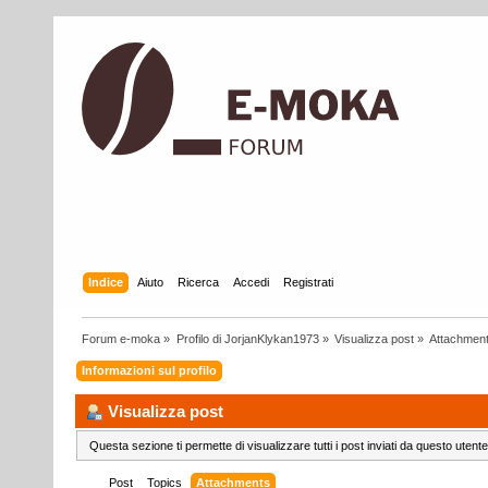
Indice
Aiuto
Ricerca
Accedi
Registrati
Forum e-moka
»
Profilo di JorjanKlykan1973
»
Visualizza post
»
Attachmen
Informazioni sul profilo
Visualizza post
Questa sezione ti permette di visualizzare tutti i post inviati da questo utente
Post
Topics
Attachments