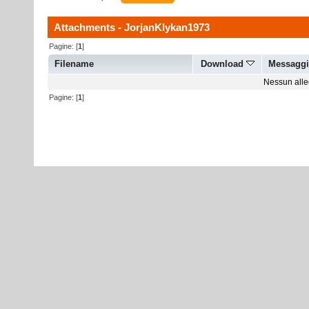
Attachments - JorjanKlykan1973
Pagine: [
1
]
Filename
Download
Messagg
Nessun alleg
Pagine: [
1
]