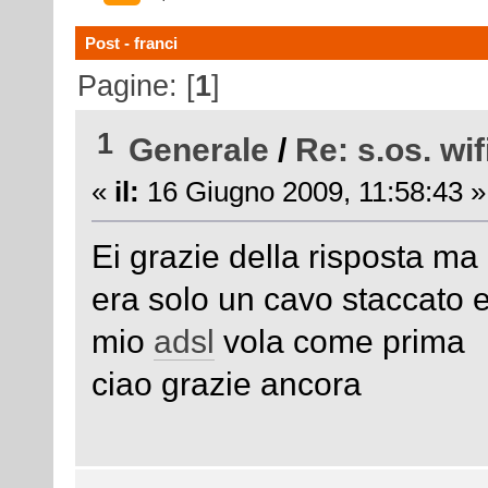
Post - franci
Pagine: [
1
]
1
Generale
/
Re: s.os. wif
«
il:
16 Giugno 2009, 11:58:43 »
Ei grazie della risposta ma
era solo un cavo staccato eh
mio
adsl
vola come prima
ciao grazie ancora