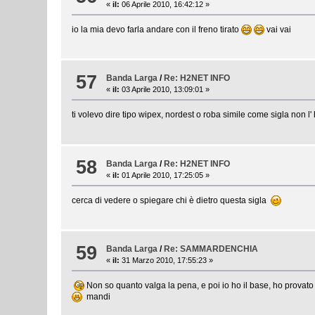
«
il:
06 Aprile 2010, 16:42:12 »
io la mia devo farla andare con il freno tirato
vai vai
57
Banda Larga
/
Re: H2NET INFO
«
il:
03 Aprile 2010, 13:09:01 »
ti volevo dire tipo wipex, nordest o roba simile come sigla non l
58
Banda Larga
/
Re: H2NET INFO
«
il:
01 Aprile 2010, 17:25:05 »
cerca di vedere o spiegare chi è dietro questa sigla
59
Banda Larga
/
Re: SAMMARDENCHIA
«
il:
31 Marzo 2010, 17:55:23 »
Non so quanto valga la pena, e poi io ho il base, ho provato
mandi