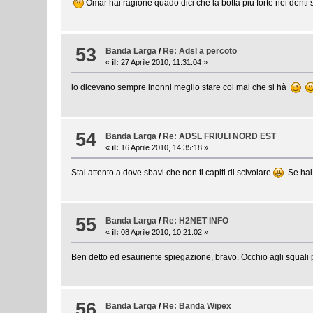
Omar hai ragione quado dici che la botta più forte nei denti 
53
Banda Larga
/
Re: Adsl a percoto
«
il:
27 Aprile 2010, 11:31:04 »
lo dicevano sempre inonni meglio stare col mal che si hà
54
Banda Larga
/
Re: ADSL FRIULI NORD EST
«
il:
16 Aprile 2010, 14:35:18 »
Stai attento a dove sbavi che non ti capiti di scivolare
. Se ha
55
Banda Larga
/
Re: H2NET INFO
«
il:
08 Aprile 2010, 10:21:02 »
Ben detto ed esauriente spiegazione, bravo. Occhio agli squali
56
Banda Larga
/
Re: Banda Wipex