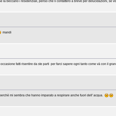
se la beccano i residenziali, penso che li contatterò a breve per delucidazioni, se
mandi
i occasione fatti risentire da ste parti per farci sapere ogni tanto come và con il g
 perchè mi sembra che hanno imparato a respirare anche fuori dell' acqua.