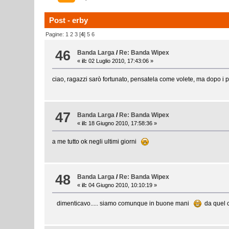
Post - erby
Pagine:
1
2
3
[
4
]
5
6
46
Banda Larga
/
Re: Banda Wipex
«
il:
02 Luglio 2010, 17:43:06 »
ciao, ragazzi sarò fortunato, pensatela come volete, ma dopo i 
47
Banda Larga
/
Re: Banda Wipex
«
il:
18 Giugno 2010, 17:58:36 »
a me tutto ok negli ultimi giorni
48
Banda Larga
/
Re: Banda Wipex
«
il:
04 Giugno 2010, 10:10:19 »
dimenticavo..... siamo comunque in buone mani
da quel c