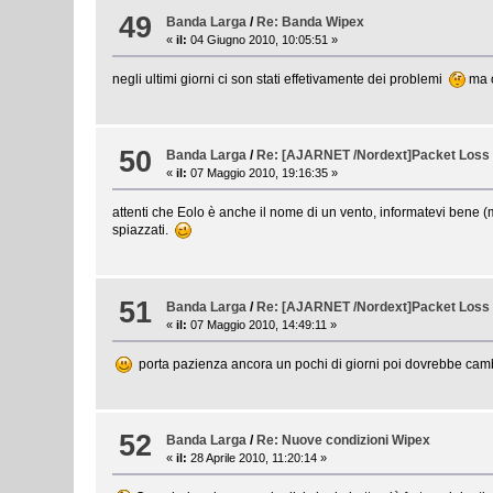
49
Banda Larga
/
Re: Banda Wipex
«
il:
04 Giugno 2010, 10:05:51 »
negli ultimi giorni ci son stati effetivamente dei problemi
ma o
50
Banda Larga
/
Re: [AJARNET /Nordext]Packet Loss
«
il:
07 Maggio 2010, 19:16:35 »
attenti che Eolo è anche il nome di un vento, informatevi bene 
spiazzati.
51
Banda Larga
/
Re: [AJARNET /Nordext]Packet Loss
«
il:
07 Maggio 2010, 14:49:11 »
porta pazienza ancora un pochi di giorni poi dovrebbe cam
52
Banda Larga
/
Re: Nuove condizioni Wipex
«
il:
28 Aprile 2010, 11:20:14 »