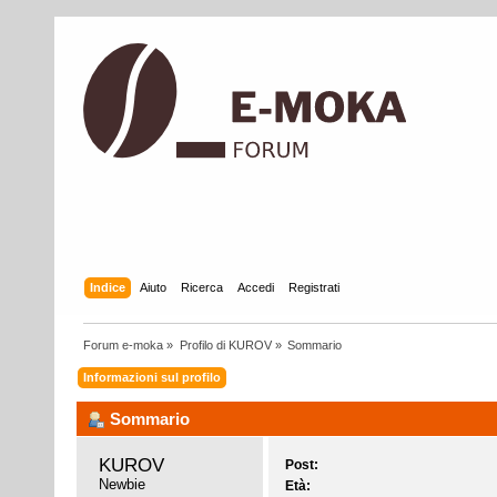
Indice
Aiuto
Ricerca
Accedi
Registrati
Forum e-moka
»
Profilo di KUROV
»
Sommario
Informazioni sul profilo
Sommario
KUROV 
Post:
Newbie
Età: