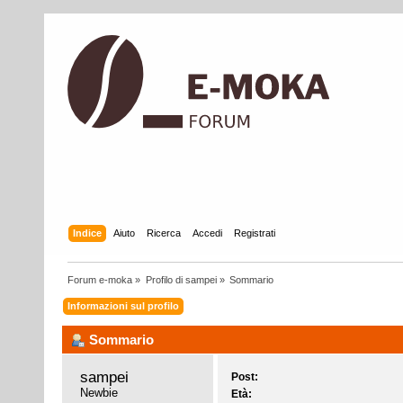
Indice
Aiuto
Ricerca
Accedi
Registrati
Forum e-moka
»
Profilo di sampei
»
Sommario
Informazioni sul profilo
Sommario
sampei 
Post:
Newbie
Età: