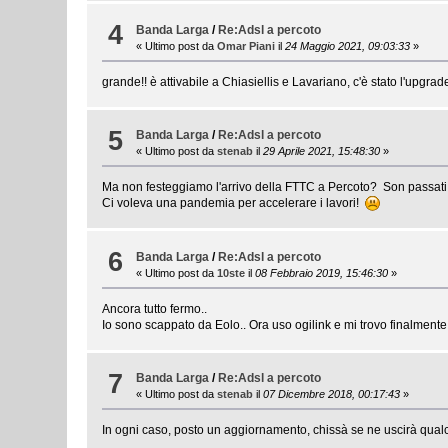
4
Banda Larga
/
Re:Adsl a percoto
« Ultimo post da
Omar Piani
il
24 Maggio 2021, 09:03:33
»
grande!! è attivabile a Chiasiellis e Lavariano, c'è stato l'upg
5
Banda Larga
/
Re:Adsl a percoto
« Ultimo post da
stenab
il
29 Aprile 2021, 15:48:30
»
Ma non festeggiamo l'arrivo della FTTC a Percoto? Son passati 12
Ci voleva una pandemia per accelerare i lavori!
6
Banda Larga
/
Re:Adsl a percoto
« Ultimo post da
10ste
il
08 Febbraio 2019, 15:46:30
»
Ancora tutto fermo..
Io sono scappato da Eolo.. Ora uso ogilink e mi trovo finalmen
7
Banda Larga
/
Re:Adsl a percoto
« Ultimo post da
stenab
il
07 Dicembre 2018, 00:17:43
»
In ogni caso, posto un aggiornamento, chissà se ne uscirà qualc