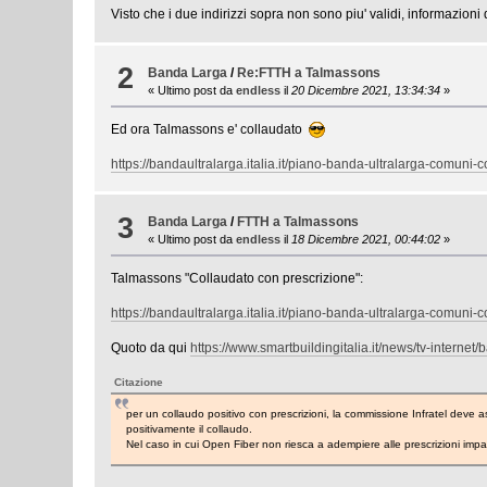
Visto che i due indirizzi sopra non sono piu' validi, informazioni
2
Banda Larga
/
Re:FTTH a Talmassons
« Ultimo post da
endless
il
20 Dicembre 2021, 13:34:34
»
Ed ora Talmassons e' collaudato
https://bandaultralarga.italia.it/piano-banda-ultralarga-comuni-
3
Banda Larga
/
FTTH a Talmassons
« Ultimo post da
endless
il
18 Dicembre 2021, 00:44:02
»
Talmassons "Collaudato con prescrizione":
https://bandaultralarga.italia.it/piano-banda-ultralarga-comuni-
Quoto da qui
https://www.smartbuildingitalia.it/news/tv-interne
Citazione
per un collaudo positivo con prescrizioni, la commissione Infratel deve a
positivamente il collaudo.
Nel caso in cui Open Fiber non riesca a adempiere alle prescrizioni impa