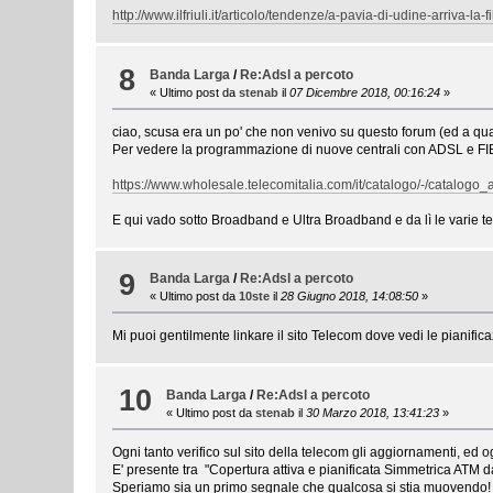
http://www.ilfriuli.it/articolo/tendenze/a-pavia-di-udine-arriva-la
8
Banda Larga
/
Re:Adsl a percoto
« Ultimo post da
stenab
il
07 Dicembre 2018, 00:16:24
»
ciao, scusa era un po' che non venivo su questo forum (ed a qu
Per vedere la programmazione di nuove centrali con ADSL e FIB
https://www.wholesale.telecomitalia.com/it/catalogo/-/catal
E qui vado sotto Broadband e Ultra Broadband e da lì le varie t
9
Banda Larga
/
Re:Adsl a percoto
« Ultimo post da
10ste
il
28 Giugno 2018, 14:08:50
»
Mi puoi gentilmente linkare il sito Telecom dove vedi le pianific
10
Banda Larga
/
Re:Adsl a percoto
« Ultimo post da
stenab
il
30 Marzo 2018, 13:41:23
»
Ogni tanto verifico sul sito della telecom gli aggiornamenti, ed og
E' presente tra "Copertura attiva e pianificata Simmetrica ATM d
Speriamo sia un primo segnale che qualcosa si stia muovendo!