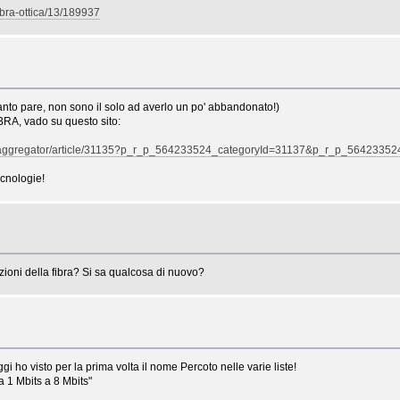
-fibra-ottica/13/189937
anto pare, non sono il solo ad averlo un po' abbandonato!)
RA, vado su questo sito:
ogo_aggregator/article/31135?p_r_p_564233524_categoryId=31137&p_r_p_564233524_
ecnologie!
azioni della fibra? Si sa qualcosa di nuovo?
gi ho visto per la prima volta il nome Percoto nelle varie liste!
a 1 Mbits a 8 Mbits"