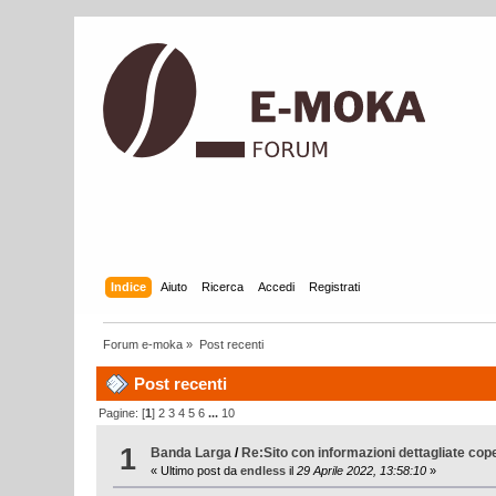
Indice
Aiuto
Ricerca
Accedi
Registrati
Forum e-moka
»
Post recenti
Post recenti
Pagine: [
1
]
2
3
4
5
6
...
10
1
Banda Larga
/
Re:Sito con informazioni dettagliate co
« Ultimo post da
endless
il
29 Aprile 2022, 13:58:10
»