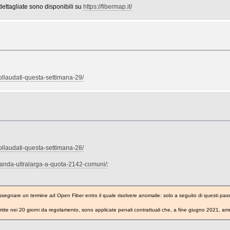
 dettagliate sono disponibili su
https://fibermap.it/
collaudati-questa-settimana-29/
collaudati-questa-settimana-28/
t/banda-ultralarga-a-quota-2142-comuni/
:
ssegnare un termine ad Open Fiber entro il quale risolvere anomalie: solo a seguito di questi passag
rtite nei 20 giorni da regolamento, sono applicate penali contrattuali che, a fine giugno 2021, amm