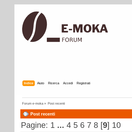
Indice
Aiuto
Ricerca
Accedi
Registrati
Forum e-moka
»
Post recenti
Post recenti
Pagine:
1
...
4
5
6
7
8
[
9
]
10