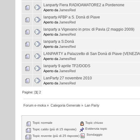
Lanparty Fiera RADIOAMATORE2 a Pordenone
Aperto da
JamesRed
lanparty AFBP a S. Donà di Piave
Aperto da
JamesRed
lanparty a Vigevano in prov. di Pavia (2 maggio 2009)
Aperto da
JamesRed
lanparty a S.Donà
Aperto da
JamesRed
LANPARTY a Palazzetto di San Donà di Piave (VENEZIA
Aperto da
JamesRed
lanparty 9 aprile TF2/DODS
Aperto da
JamesRed
LanParty 27 novembre 2010
Aperto da
JamesRed
Pagine: [
1
]
2
Forum e-moka
»
Categoria Generale
»
Lan Party
Topic normale
Topic chiuso
Evidenzia topic
Topic caldo (più di 15 risposte)
Sondaggio
Topic rovente (più di 25 risposte)