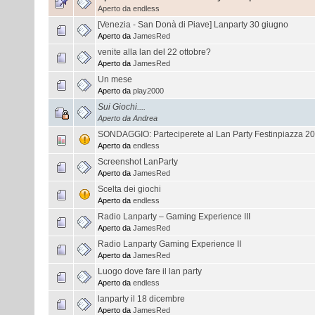
Aperto da
endless
[Venezia - San Donà di Piave] Lanparty 30 giugno
Aperto da
JamesRed
venite alla lan del 22 ottobre?
Aperto da
JamesRed
Un mese
Aperto da
play2000
Sui Giochi....
Aperto da
Andrea
SONDAGGIO: Parteciperete al Lan Party Festinpiazza 2
Aperto da
endless
Screenshot LanParty
Aperto da
JamesRed
Scelta dei giochi
Aperto da
endless
Radio Lanparty – Gaming Experience III
Aperto da
JamesRed
Radio Lanparty Gaming Experience II
Aperto da
JamesRed
Luogo dove fare il lan party
Aperto da
endless
lanparty il 18 dicembre
Aperto da
JamesRed