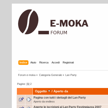
Indice
Aiuto
Ricerca
Accedi
Registrati
Forum e-moka
»
Categoria Generale
»
Lan Party
Pagine: [
1
]
2
Oggetto
/
Aperto da
Pagina con tutti i dettagli del Lan Party
Aperto da
endless
Aperte le iscrizioni al Lan Party Festinpiazza 2007