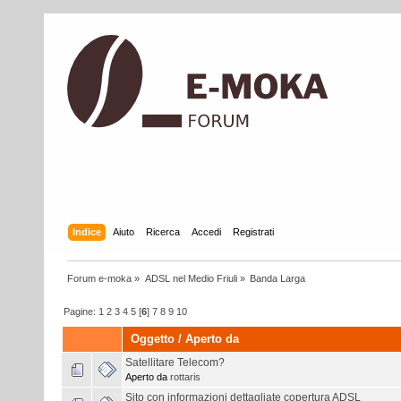
Indice
Aiuto
Ricerca
Accedi
Registrati
Forum e-moka
»
ADSL nel Medio Friuli
»
Banda Larga
Pagine:
1
2
3
4
5
[
6
]
7
8
9
10
Oggetto
/
Aperto da
Satellitare Telecom?
Aperto da
rottaris
Sito con informazioni dettagliate copertura ADSL