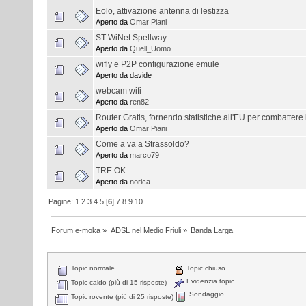
Eolo, attivazione antenna di lestizza
Aperto da
Omar Piani
ST WiNet Spellway
Aperto da
Quell_Uomo
wifly e P2P configurazione emule
Aperto da davide
webcam wifi
Aperto da
ren82
Router Gratis, fornendo statistiche all'EU per combattere i
Aperto da
Omar Piani
Come a va a Strassoldo?
Aperto da
marco79
TRE OK
Aperto da
norica
Pagine:
1
2
3
4
5
[
6
]
7
8
9
10
Forum e-moka
»
ADSL nel Medio Friuli
»
Banda Larga
Topic normale
Topic chiuso
Evidenzia topic
Topic caldo (più di 15 risposte)
Sondaggio
Topic rovente (più di 25 risposte)