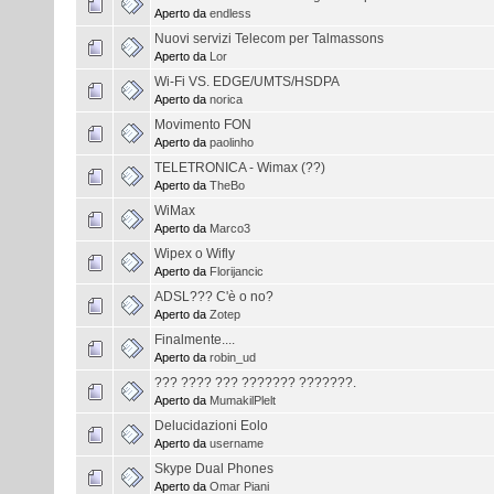
Aperto da
endless
Nuovi servizi Telecom per Talmassons
Aperto da
Lor
Wi-Fi VS. EDGE/UMTS/HSDPA
Aperto da
norica
Movimento FON
Aperto da
paolinho
TELETRONICA - Wimax (??)
Aperto da
TheBo
WiMax
Aperto da
Marco3
Wipex o Wifly
Aperto da
Florijancic
ADSL??? C'è o no?
Aperto da
Zotep
Finalmente....
Aperto da
robin_ud
??? ???? ??? ??????? ???????.
Aperto da
MumakilPlelt
Delucidazioni Eolo
Aperto da
username
Skype Dual Phones
Aperto da
Omar Piani