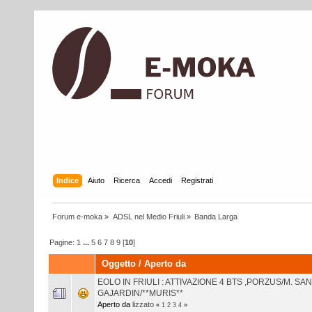
Indice
Aiuto
Ricerca
Accedi
Registrati
Forum e-moka
»
ADSL nel Medio Friuli
»
Banda Larga
Pagine:
1
...
5
6
7
8
9
[
10
]
Oggetto
/
Aperto da
EOLO IN FRIULI : ATTIVAZIONE 4 BTS ,PORZUS/M. S
GAJARDIN/**MURIS**
Aperto da
lizzato
«
1
2
3
4
»