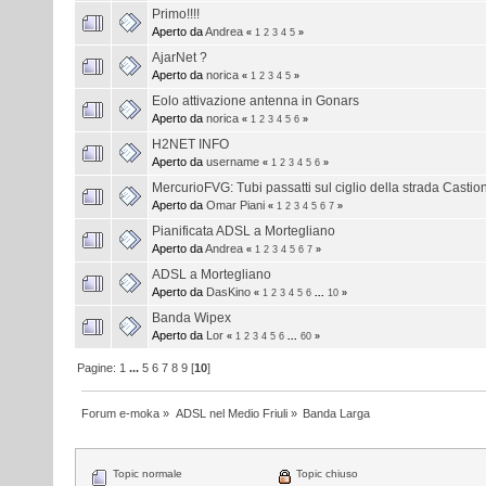
Primo!!!!
Aperto da
Andrea
«
1
2
3
4
5
»
AjarNet ?
Aperto da
norica
«
1
2
3
4
5
»
Eolo attivazione antenna in Gonars
Aperto da
norica
«
1
2
3
4
5
6
»
H2NET INFO
Aperto da
username
«
1
2
3
4
5
6
»
MercurioFVG: Tubi passatti sul ciglio della strada Castion
Aperto da
Omar Piani
«
1
2
3
4
5
6
7
»
Pianificata ADSL a Mortegliano
Aperto da
Andrea
«
1
2
3
4
5
6
7
»
ADSL a Mortegliano
Aperto da
DasKino
«
1
2
3
4
5
6
...
10
»
Banda Wipex
Aperto da
Lor
«
1
2
3
4
5
6
...
60
»
Pagine:
1
...
5
6
7
8
9
[
10
]
Forum e-moka
»
ADSL nel Medio Friuli
»
Banda Larga
Topic normale
Topic chiuso