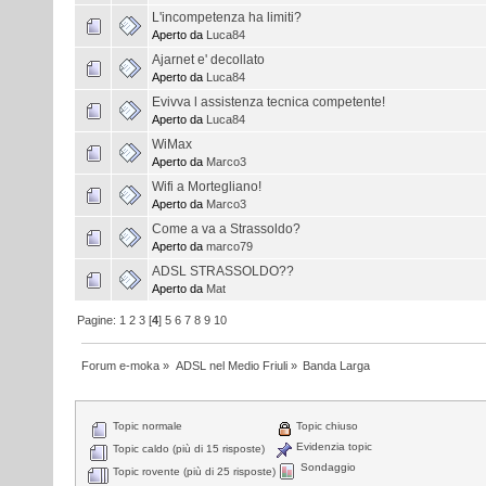
L'incompetenza ha limiti?
Aperto da
Luca84
Ajarnet e' decollato
Aperto da
Luca84
Evivva l assistenza tecnica competente!
Aperto da
Luca84
WiMax
Aperto da
Marco3
Wifi a Mortegliano!
Aperto da
Marco3
Come a va a Strassoldo?
Aperto da
marco79
ADSL STRASSOLDO??
Aperto da
Mat
Pagine:
1
2
3
[
4
]
5
6
7
8
9
10
Forum e-moka
»
ADSL nel Medio Friuli
»
Banda Larga
Topic normale
Topic chiuso
Evidenzia topic
Topic caldo (più di 15 risposte)
Sondaggio
Topic rovente (più di 25 risposte)