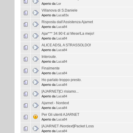
Aperto da
Lor
Villanova di S.Daniele
Aperto da
Luca83x
Risposta dall'Assistenza Ajarnet
Aperto da
Luca84
Ajar*** 34.90 € al Mese!La mejo!
Aperto da
Luca84
ALICE ADSL A STRASSOLDO!
Aperto da
Luca84
Interoute.
Aperto da
Luca84
Finalmente
Aperto da
Luca84
Ho parlato troppo presto.
Aperto da
Luca84
[AJARNET]Ci risiamo...
Aperto da
Luca84
Ajarnet - Nordext
Aperto da
Luca84
Per Gli utenti AJARNET
Aperto da
Luca84
[AJARNET /Nordext]Packet Loss
Aperto da
Luca84