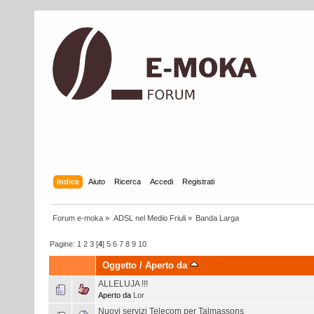
Indice
Aiuto
Ricerca
Accedi
Registrati
Forum e-moka
»
ADSL nel Medio Friuli
»
Banda Larga
Pagine:
1
2
3
[
4
]
5
6
7
8
9
10
Oggetto
/
Aperto da
ALLELUJA !!!
Aperto da
Lor
Nuovi servizi Telecom per Talmassons