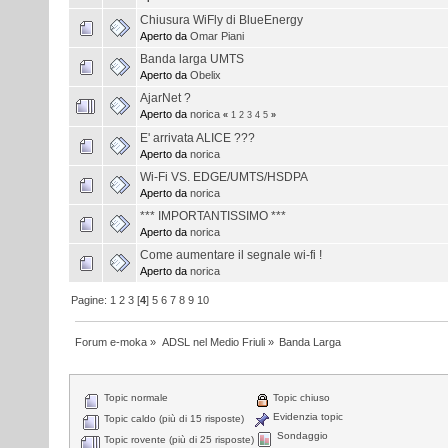
Chiusura WiFly di BlueEnergy
Aperto da
Omar Piani
Banda larga UMTS
Aperto da
Obelix
AjarNet ?
Aperto da
norica
«
1
2
3
4
5
»
E' arrivata ALICE ???
Aperto da
norica
Wi-Fi VS. EDGE/UMTS/HSDPA
Aperto da
norica
*** IMPORTANTISSIMO ***
Aperto da
norica
Come aumentare il segnale wi-fi !
Aperto da
norica
Pagine:
1
2
3
[
4
]
5
6
7
8
9
10
Forum e-moka
»
ADSL nel Medio Friuli
»
Banda Larga
Topic normale
Topic chiuso
Evidenzia topic
Topic caldo (più di 15 risposte)
Sondaggio
Topic rovente (più di 25 risposte)