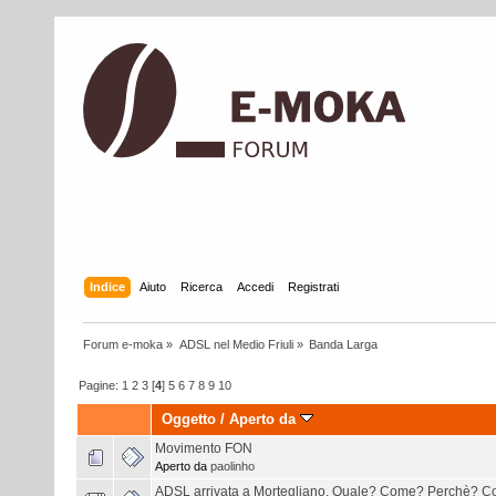
Indice
Aiuto
Ricerca
Accedi
Registrati
Forum e-moka
»
ADSL nel Medio Friuli
»
Banda Larga
Pagine:
1
2
3
[
4
]
5
6
7
8
9
10
Oggetto
/
Aperto da
Movimento FON
Aperto da
paolinho
ADSL arrivata a Mortegliano. Quale? Come? Perchè? Co