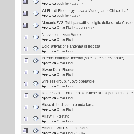
Aperto da
paolinho
«
1
2
3
4
»
WI.FLY di Bluenergy attiva a Mortegliano. Chi ce l'ha?
Aperto da
paolinho
«
1
2
3
»
MercurioFVG: Tubi passatti sul ciglio della strada Castion
Aperto da
Omar Piani
«
1
2
3
4
5
6
7
»
Nuove condizioni Wipex
Aperto da
Omar Piani
Eolo, attivazione antenna di lestizza
Aperto da
Omar Piani
Internet ovunque: tooway (satellitare bidirezionale)
Aperto da
Omar Piani
Skype Dual Phones
Aperto da
Omar Piani
wireless group, nuovo operatore
Aperto da
Omar Piani
Router Gratis, fornendo statistiche all'EU per combattere i
Aperto da
Omar Piani
Bloccati fondi per la banda larga
Aperto da
Omar Piani
AriaWiFi - testato
Aperto da
Omar Piani
Antenne WIPEX Talmassons
Aperto da
Omar Piani
«
1
2
3
»