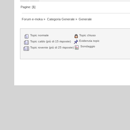
Pagine: [
1
]
Forum e-moka
»
Categoria Generale
»
Generale
Topic normale
Topic chiuso
Evidenzia topic
Topic caldo (più di 15 risposte)
Sondaggio
Topic rovente (più di 25 risposte)