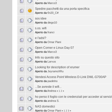
Aperto da
Marco3
Spedire pacchetti da una porta specifica
Aperto da
€n20_C#
sos idee
Aperto da
diego10
s.os. wifi
Aperto da
franci
e l'adsl?
Aperto da
Omar Piani
Open Corner e Linux Day 07
Aperto da
Marco3
Info su questo sito
Aperto da
Larvus
Looking for description of xrumer
Aperto da
JeyramoXRu
Vendesi Access Point Wireless D-Link DWL-G700AP
Aperto da
paolinho
...Se avreste il wifi...
Aperto da
Andrea
«
1
2
»
ho perso il foglio con le credenziali per acceder al servi
Aperto da
andrea S.
NAS domestici
Aperto da
Omar Piani
«
1
2
3
»