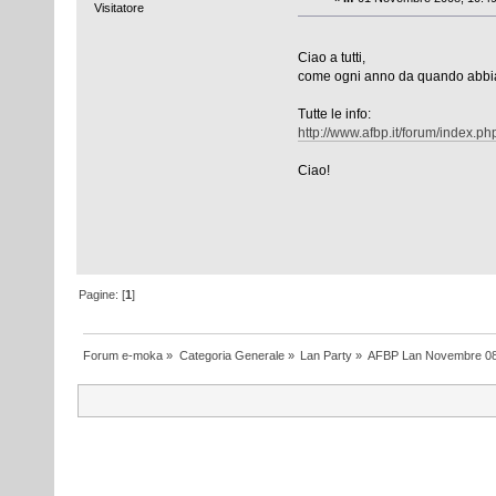
Visitatore
Ciao a tutti,
come ogni anno da quando abbia
Tutte le info:
http://www.afbp.it/forum/index.
Ciao!
Pagine: [
1
]
Forum e-moka
»
Categoria Generale
»
Lan Party
»
AFBP Lan Novembre 08 -