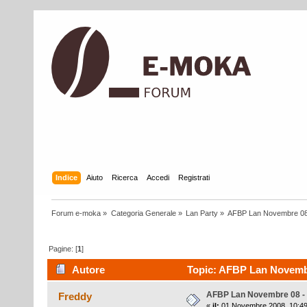
Indice
Aiuto
Ricerca
Accedi
Registrati
Forum e-moka
»
Categoria Generale
»
Lan Party
»
AFBP Lan Novembre 08 -
Pagine: [
1
]
Autore
Topic: AFBP Lan Novembre 
AFBP Lan Novembre 08 - 4
Freddy
«
il:
01 Novembre 2008, 10:49