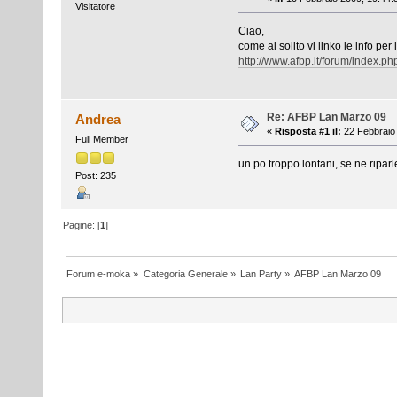
Visitatore
Ciao,
come al solito vi linko le info pe
http://www.afbp.it/forum/index
Re: AFBP Lan Marzo 09
Andrea
«
Risposta #1 il:
22 Febbraio 
Full Member
un po troppo lontani, se ne riparl
Post: 235
Pagine: [
1
]
Forum e-moka
»
Categoria Generale
»
Lan Party
»
AFBP Lan Marzo 09