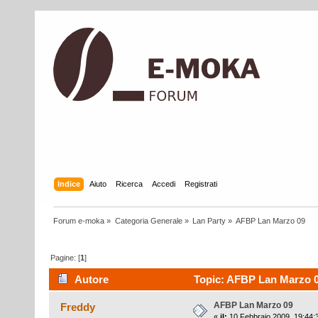
Indice
Aiuto
Ricerca
Accedi
Registrati
Forum e-moka
»
Categoria Generale
»
Lan Party
»
AFBP Lan Marzo 09
Pagine: [
1
]
Autore
Topic: AFBP Lan Marzo 09
AFBP Lan Marzo 09
Freddy
«
il:
10 Febbraio 2009, 19:44: