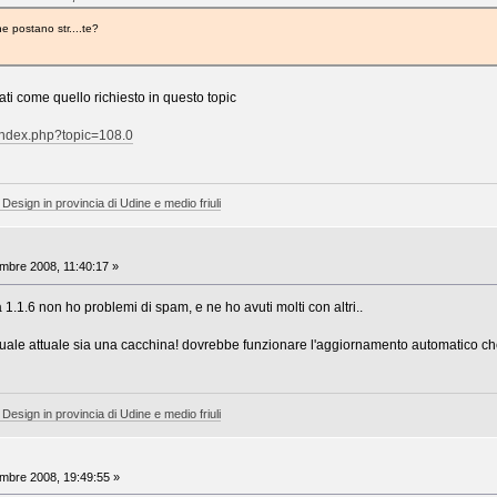
e postano str....te?
ati come quello richiesto in questo topic
index.php?topic=108.0
 Design in provincia di Udine e medio friuli
bre 2008, 11:40:17 »
a 1.1.6 non ho problemi di spam, e ne ho avuti molti con altri..
uale attuale sia una cacchina! dovrebbe funzionare l'aggiornamento automatico che 
 Design in provincia di Udine e medio friuli
bre 2008, 19:49:55 »