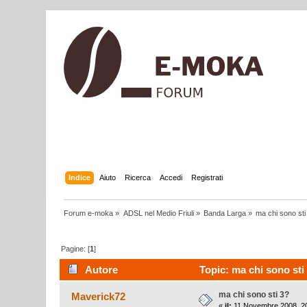
Indice
Aiuto
Ricerca
Accedi
Registrati
Forum e-moka
»
ADSL nel Medio Friuli
»
Banda Larga
»
ma chi sono sti
Pagine: [
1
]
Autore
Topic: ma chi sono sti 
ma chi sono sti 3?
Maverick72
«
il:
11 Novembre 2008, 20