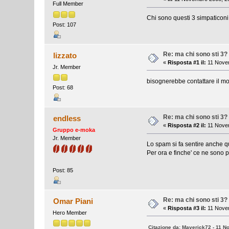
Full Member
Chi sono questi 3 simpaticoni 
Post: 107
Re: ma chi sono sti 3?
lizzato
«
Risposta #1 il:
11 Novem
Jr. Member
bisognerebbe contattare il mod
Post: 68
Re: ma chi sono sti 3?
endless
«
Risposta #2 il:
11 Novem
Gruppo e-moka
Jr. Member
Lo spam si fa sentire anche qu
Per ora e finche' ce ne sono p
Post: 85
Re: ma chi sono sti 3?
Omar Piani
«
Risposta #3 il:
11 Novem
Hero Member
Citazione da: Maverick72 - 11 