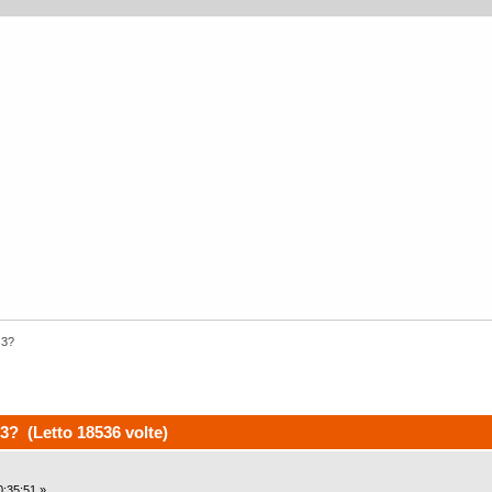
 3?
3? (Letto 18536 volte)
:35:51 »