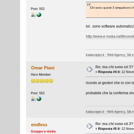
Chi sono questi 3 simpaticoni ch
Post: 552
lol.. sono software automatizz
http://www.e-moka.net/forum/
katiacoppo.it - Web Agency, Siti e
Re: ma chi sono sti 3?
Omar Piani
«
Risposta #4 il:
12 Novem
Hero Member
ricordo ai gestori che io con l
probabile che la conferma vis
Post: 552
katiacoppo.it - Web Agency, Siti e
Re: ma chi sono sti 3?
endless
«
Risposta #5 il:
12 Novem
Gruppo e-moka