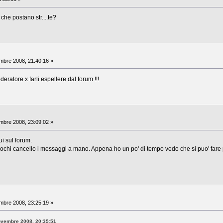
che postano str....te?
bre 2008, 21:40:16 »
eratore x farli espellere dal forum !!!
bre 2008, 23:09:02 »
i sul forum.
ochi cancello i messaggi a mano. Appena ho un po' di tempo vedo che si puo' fare pe
bre 2008, 23:25:19 »
Novembre 2008, 20:35:51