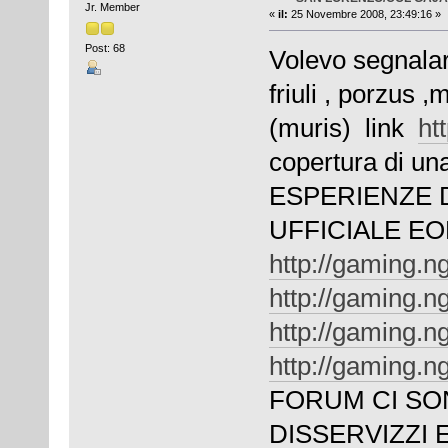
Jr. Member
«
il:
25 Novembre 2008, 23:49:16 »
Post: 68
Volevo segnalar
friuli , porzus 
(muris) link
htt
copertura di un
ESPERIENZE D
UFFICIALE 
http://gaming.n
http://gaming.n
http://gaming.n
http://gaming.n
FORUM CI SO
DISSERVIZZI