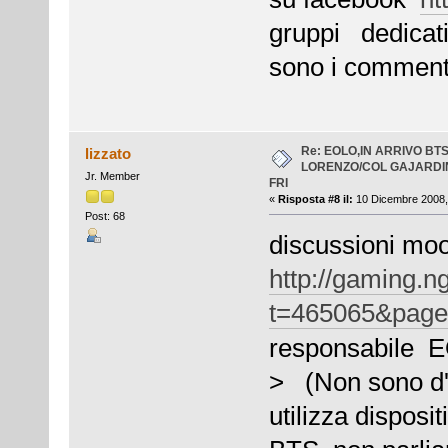
gruppi dedicati 
sono i commenti 
Re: EOLO,IN ARRIVO BT
lizzato
LORENZO/COL GAJARDI
Jr. Member
FRI
«
Risposta #8 il:
10 Dicembre 2008,
Post: 68
discussioni mo
http://gaming.n
t=465065&pag
responsabile EO
> (Non sono d'
utilizza disposit