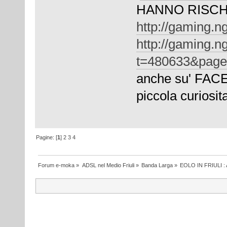
HANNO RISCH
http://gaming.n
http://gaming.n
t=480633&pag
anche su' FAC
piccola curiosi
Pagine: [
1
]
2
3
4
Forum e-moka
»
ADSL nel Medio Friuli
»
Banda Larga
»
EOLO IN FRIULI 