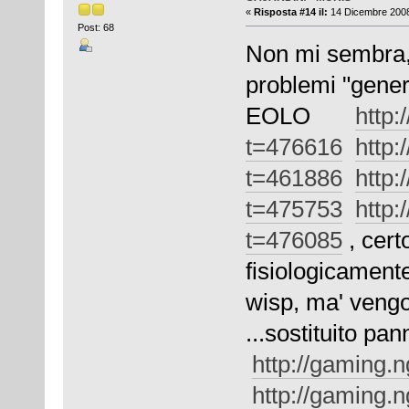
«
Risposta #14 il:
14 Dicembre 2008
Post: 68
Non mi sembra,
problemi "gene
EOLO
http:
t=476616
http:
t=461886
http:
t=475753
http:
t=476085
, cert
fisiologicamente
wisp, ma' vengono
...sostituito pa
http://gaming.
http://gaming.