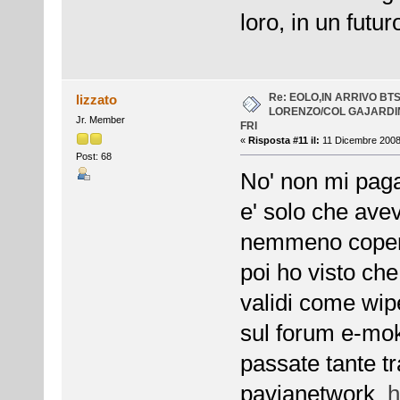
loro, in un futu
Re: EOLO,IN ARRIVO BT
lizzato
LORENZO/COL GAJARDI
Jr. Member
FRI
«
Risposta #11 il:
11 Dicembre 2008,
Post: 68
No' non mi paga
e' solo che ave
nemmeno coperti
poi ho visto ch
validi come w
sul forum e-mok
passate tante tr
pavianetwork
h