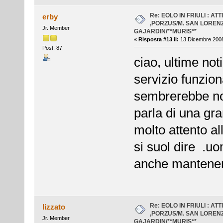
Re: EOLO IN FRIULI : AT
erby
,PORZUS/M. SAN LOREN
Jr. Member
GAJARDIN/**MURIS**
«
Risposta #13 il:
13 Dicembre 2008
Post: 87
ciao, ultime not
servizio funzion
sembrerebbe non
parla di una gra
molto attento al
si suol dire .uo
anche mantener
Re: EOLO IN FRIULI : AT
lizzato
,PORZUS/M. SAN LOREN
Jr. Member
GAJARDIN/**MURIS**