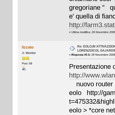
gregoriane " qu
e' quella di fia
http://farm3.st
«
Ultima modifica: 26 Novembre 2008,
Re: EOLO,IN ATTIVAZZI
lizzato
LORENZO/COL GAJARDIN
Jr. Member
«
Risposta #5 il:
28 Novembre 2008,
Post: 68
Presentazione d
http://www.wlan
nuovo router 
eolo http://gam
t=475332&highl
eolo > *core ne