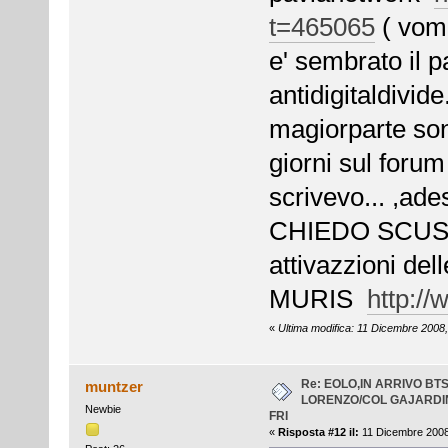
t=465065
( vomi
e' sembrato il p
antidigitaldivid
magiorparte son
giorni sul forum
scrivevo... ,ades
CHIEDO SCUSA !
attivazzioni de
MURIS
http://
«
Ultima modifica: 11 Dicembre 2008,
Re: EOLO,IN ARRIVO BT
muntzer
LORENZO/COL GAJARDI
Newbie
FRI
«
Risposta #12 il:
11 Dicembre 2008