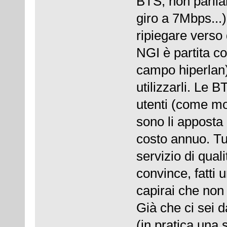
BTS, non parliam
giro a 7Mbps...)
ripiegare verso 
NGI è partita co
campo hiperlan)
utilizzarli. Le 
utenti (come mo
sono li apposta
costo annuo. Tut
servizio di quali
convince, fatti 
capirai che non 
Già che ci sei 
(in pratica una 