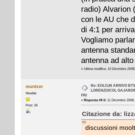
radio) Alvarion 
con le AU che di
di 4:1 per arriv
Vogliamo parlar
antenna standard
antenna ad alto
«
Ultima modifica: 10 Dicembre 2008,
Re: EOLO,IN ARRIVO BT
muntzer
LORENZO/COL GAJARDI
Newbie
FRI
«
Risposta #9 il:
11 Dicembre 2008, 
Post: 26
Citazione da: liz
discussioni mool