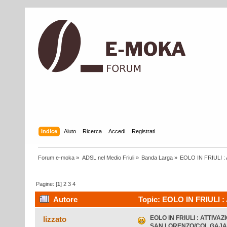
Indice
Aiuto
Ricerca
Accedi
Registrati
Forum e-moka
»
ADSL nel Medio Friuli
»
Banda Larga
»
EOLO IN FRIULI 
Pagine: [
1
]
2
3
4
Autore
Topic: EOLO IN FRIULI
GAJARDIN/**MURIS** (Letto 110088 volte)
EOLO IN FRIULI : ATTIVAZ
lizzato
SAN LORENZO/COL GAJAR