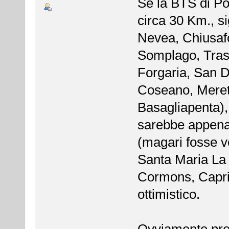
Se la BTS di Po
circa 30 Km., s
Nevea, Chiusaf
Somplago, Trasa
Forgaria, San D
Coseano, Meret
Basagliapenta),
sarebbe appena o
(magari fosse ve
Santa Maria La 
Cormons, Capriv
ottimistico.