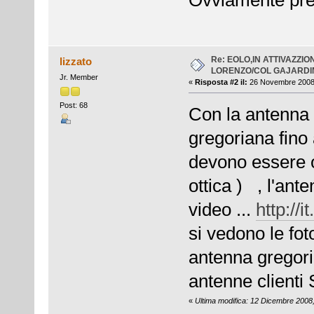
Ovviamente prend
Re: EOLO,IN ATTIVAZZI
lizzato
LORENZO/COL GAJARDIN
Jr. Member
«
Risposta #2 il:
26 Novembre 2008,
Post: 68
Con la antenna 
gregoriana fino
devono essere os
ottica ) , l'ant
video ...
http:/
si vedono le fot
antenna gregoria
antenne clienti 
«
Ultima modifica: 12 Dicembre 2008,