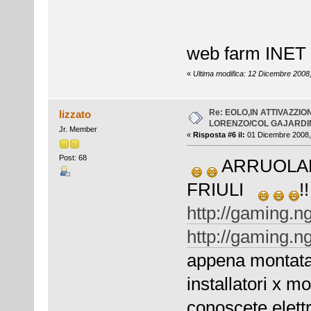
*core n
web farm INET d
«
Ultima modifica: 12 Dicembre 2008,
Re: EOLO,IN ATTIVAZZI
lizzato
LORENZO/COL GAJARDIN
Jr. Member
«
Risposta #6 il:
01 Dicembre 2008,
Post: 68
ARRUOLAM
FRIULI
!
http://gaming.n
http://gaming.n
appena montata 
installatori x m
conoscete elettr