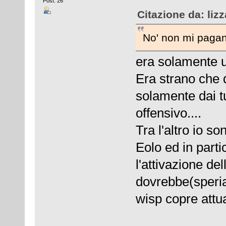
Post: 26
Citazione da: liz
No' non mi pagano
era solamente un
Era strano che 
solamente dai t
offensivo....
Tra l'altro io s
Eolo ed in part
l'attivazione de
dovrebbe(speri
wisp copre attua