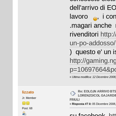
dell'arrivo di EO
lavoro
, i co
.magari anche r
rivenditori
http:
un-po-addosso/
) questo e' un i
http://gaming.n
p=10697664&po
«
Ultima modifica: 12 Dicembre 2008,
Re: EOLO,IN ARRIVO BT
lizzato
LORENZO/COL GAJARDI
Jr. Member
FRIULI
«
Risposta #7 il:
05 Dicembre 2008, 
Post: 68
su facebook
ht