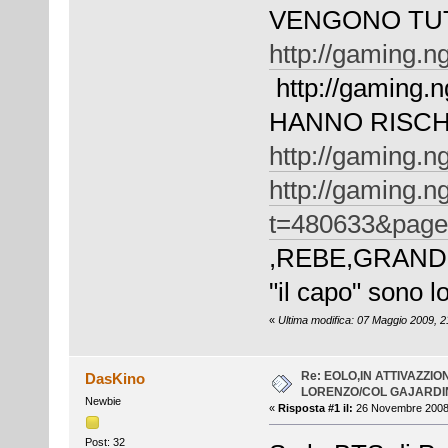
VENGONO TUTT
http://gaming.n
http://gaming.n
HANNO RISCH
http://gaming.n
http://gaming.n
t=480633&pag
,REBE,GRAND
"il capo" sono lo
«
Ultima modifica: 07 Maggio 2009, 21
Re: EOLO,IN ATTIVAZZI
DasKino
LORENZO/COL GAJARDIN
Newbie
«
Risposta #1 il:
26 Novembre 2008,
Post: 32