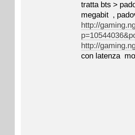
tratta bts > pad
megabit , padova
http://gaming.n
p=10544036&po
http://gaming.n
con lat