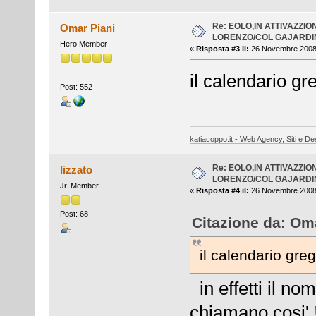
Re: EOLO,IN ATTIVAZZI
Omar Piani
LORENZO/COL GAJARDIN
Hero Member
«
Risposta #3 il:
26 Novembre 2008,
il calendario gr
Post: 552
katiacoppo.it - Web Agency, Siti e Des
Re: EOLO,IN ATTIVAZZI
lizzato
LORENZO/COL GAJARDIN
Jr. Member
«
Risposta #4 il:
26 Novembre 2008,
Post: 68
Citazione da: Om
il calendario gre
in effetti il no
chiamano cosi'