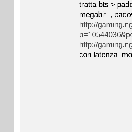
tratta bts > pad
megabit , padova
http://gaming.n
p=10544036&po
http://gaming.n
con lat