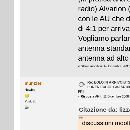
radio) Alvarion 
con le AU che di
di 4:1 per arriv
Vogliamo parlar
antenna standard
antenna ad alto
«
Ultima modifica: 10 Dicembre 2008,
Re: EOLO,IN ARRIVO BT
muntzer
LORENZO/COL GAJARDI
Newbie
FRI
«
Risposta #9 il:
11 Dicembre 2008, 
Post: 26
Citazione da: liz
discussioni mool