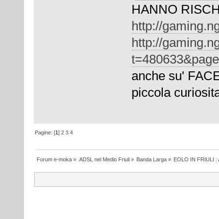
HANNO RISCH
http://gaming.n
http://gaming.n
t=480633&pag
anche su' FAC
piccola curiosi
Pagine: [
1
]
2
3
4
Forum e-moka
»
ADSL nel Medio Friuli
»
Banda Larga
»
EOLO IN FRIULI 