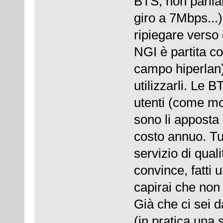
BTS, non parliam
giro a 7Mbps...)
ripiegare verso 
NGI è partita co
campo hiperlan)
utilizzarli. Le 
utenti (come mo
sono li apposta
costo annuo. Tut
servizio di quali
convince, fatti 
capirai che non 
Già che ci sei 
(in pratica una 