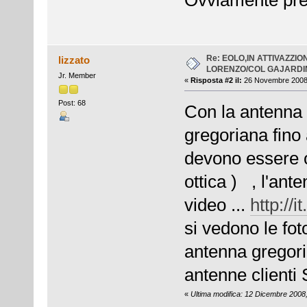
Ovviamente prend
Re: EOLO,IN ATTIVAZZI
lizzato
LORENZO/COL GAJARDIN
Jr. Member
«
Risposta #2 il:
26 Novembre 2008,
Post: 68
Con la antenna 
gregoriana fino
devono essere os
ottica ) , l'ant
video ...
http:/
si vedono le fot
antenna gregoria
antenne clienti 
«
Ultima modifica: 12 Dicembre 2008,