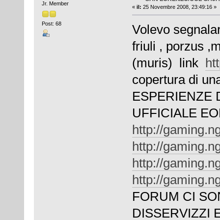
Jr. Member
«
il:
25 Novembre 2008, 23:49:16 »
Post: 68
Volevo segnalar
friuli , porzus 
(muris) link
htt
copertura di un
ESPERIENZE D
UFFICIALE 
http://gaming.n
http://gaming.n
http://gaming.n
http://gaming.n
FORUM CI SO
DISSERVIZZI