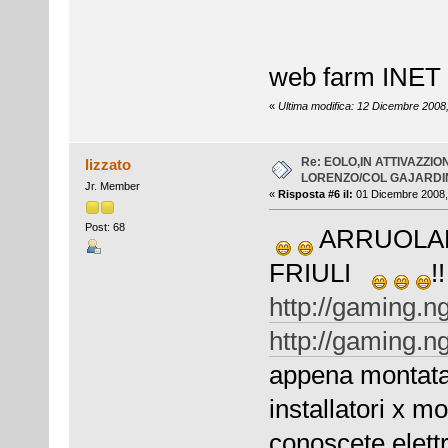
*core n
web farm INET d
«
Ultima modifica: 12 Dicembre 2008,
Re: EOLO,IN ATTIVAZZI
lizzato
LORENZO/COL GAJARDIN
Jr. Member
«
Risposta #6 il:
01 Dicembre 2008,
Post: 68
ARRUOLAM
FRIULI
!
http://gaming.n
http://gaming.n
appena montata 
installatori x m
conoscete elettr