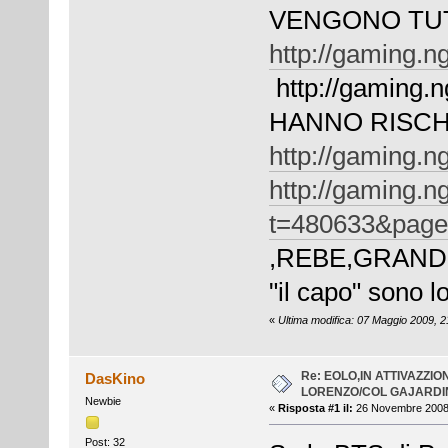
VENGONO TUTT
http://gaming.n
http://gaming.n
HANNO RISCH
http://gaming.n
http://gaming.n
t=480633&pag
,REBE,GRAND
"il capo" sono lo
«
Ultima modifica: 07 Maggio 2009, 21
Re: EOLO,IN ATTIVAZZI
DasKino
LORENZO/COL GAJARDIN
Newbie
«
Risposta #1 il:
26 Novembre 2008,
Post: 32