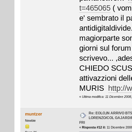
t=465065
( vomi
e' sembrato il p
antidigitaldivid
magiorparte son
giorni sul forum
scrivevo... ,ades
CHIEDO SCUSA !
attivazzioni de
MURIS
http://
«
Ultima modifica: 11 Dicembre 2008,
Re: EOLO,IN ARRIVO BT
muntzer
LORENZO/COL GAJARDI
Newbie
FRI
«
Risposta #12 il:
11 Dicembre 2008