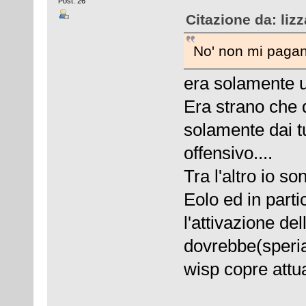
Post: 26
Citazione da: liz
No' non mi pagano
era solamente un
Era strano che 
solamente dai t
offensivo....
Tra l'altro io s
Eolo ed in part
l'attivazione de
dovrebbe(speri
wisp copre attua