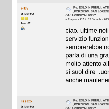
Re: EOLO IN FRIULI : AT
erby
,PORZUS/M. SAN LOREN
Jr. Member
GAJARDIN/**MURIS**
«
Risposta #13 il:
13 Dicembre 2008
Post: 87
ciao, ultime not
servizio funzion
sembrerebbe non
parla di una gra
molto attento al
si suol dire .uo
anche mantener
Re: EOLO IN FRIULI : AT
lizzato
,PORZUS/M. SAN LOREN
Jr. Member
GAJARDIN/**MURIS**