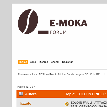
Indice
Aiuto
Ricerca
Accedi
Registrati
Forum e-moka
»
ADSL nel Medio Friuli
»
Banda Larga
»
EOLO IN FRIULI 
Pagine: [
1
]
2
3
4
Autore
Topic: EOLO IN FRIULI
GAJARDIN/**MURIS** (Letto 109789 volte)
EOLO IN FRIULI : ATTIVAZ
lizzato
SAN LORENZO/COL GAJAR