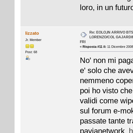
loro, in un futu
Re: EOLO,IN ARRIVO BT
lizzato
LORENZO/COL GAJARDI
Jr. Member
FRI
«
Risposta #11 il:
11 Dicembre 2008,
Post: 68
No' non mi paga
e' solo che ave
nemmeno coperti
poi ho visto ch
validi come w
sul forum e-mok
passate tante tr
pavianetwork
h