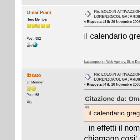
Re: EOLO,IN ATTIVAZZI
Omar Piani
LORENZO/COL GAJARDIN
Hero Member
«
Risposta #3 il:
26 Novembre 2008,
il calendario gr
Post: 552
katiacoppo.it - Web Agency, Siti e Des
Re: EOLO,IN ATTIVAZZI
lizzato
LORENZO/COL GAJARDIN
Jr. Member
«
Risposta #4 il:
26 Novembre 2008,
Post: 68
Citazione da: Om
il calendario gre
in effetti il no
chiamano cosi'