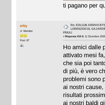
ti pagano per q
Re: EOLO,IN ARRIVO BT
erby
LORENZO/COL GAJARDI
Jr. Member
FRIULI
«
Risposta #10 il:
11 Dicembre 2008,
Post: 87
Ho amici dalle p
attivato mesi f
che sia poi tant
di più, è vero c
problemi sono p
ai nostri cause,
risultati prossim
ai nostri baldi