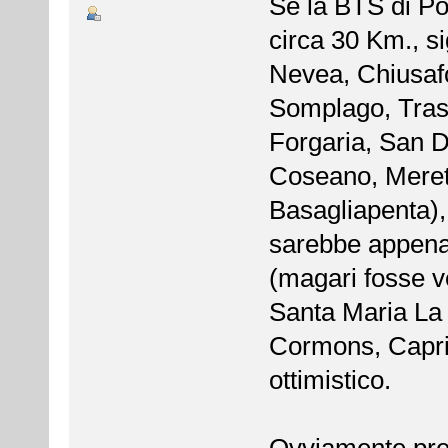
Se la BTS di Po
circa 30 Km., s
Nevea, Chiusaf
Somplago, Trasa
Forgaria, San D
Coseano, Meret
Basagliapenta),
sarebbe appena o
(magari fosse ve
Santa Maria La 
Cormons, Capriv
ottimistico.