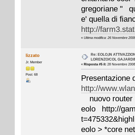
gregoriane " qu
e' quella di fia
http://farm3.st
«
Ultima modifica: 26 Novembre 2008,
Re: EOLO,IN ATTIVAZZI
lizzato
LORENZO/COL GAJARDIN
Jr. Member
«
Risposta #5 il:
28 Novembre 2008,
Post: 68
Presentazione d
http://www.wlan
nuovo router 
eolo http://gam
t=475332&highl
eolo > *core ne