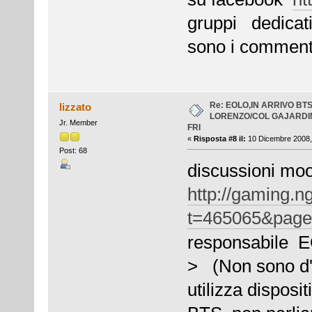
gruppi dedicati 
sono i commenti 
Re: EOLO,IN ARRIVO BT
lizzato
LORENZO/COL GAJARDI
Jr. Member
FRI
«
Risposta #8 il:
10 Dicembre 2008,
Post: 68
discussioni mo
http://gaming.n
t=465065&pag
responsabile EO
> (Non sono d'
utilizza disposit