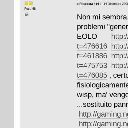
«
Risposta #14 il:
14 Dicembre 2008
Post: 68
Non mi sembra,
problemi "gene
EOLO
http:
t=476616
http:
t=461886
http:
t=475753
http:
t=476085
, cert
fisiologicamente
wisp, ma' vengono
...sostituito pa
http://gaming.
http://gaming.