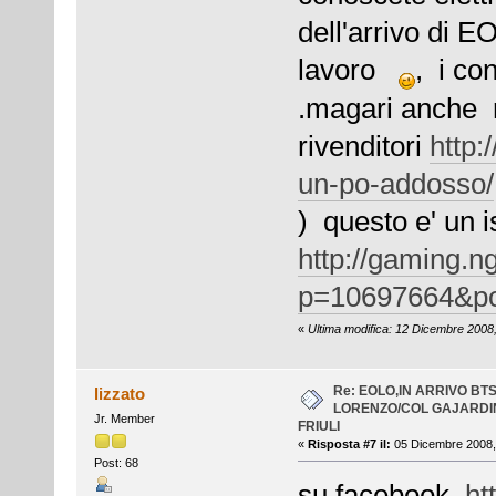
dell'arrivo di EO
lavoro
, i co
.magari anche r
rivenditori
http:
un-po-addosso/
) questo e' un i
http://gaming.n
p=10697664&po
«
Ultima modifica: 12 Dicembre 2008,
Re: EOLO,IN ARRIVO BT
lizzato
LORENZO/COL GAJARDI
Jr. Member
FRIULI
«
Risposta #7 il:
05 Dicembre 2008, 
Post: 68
su facebook
ht