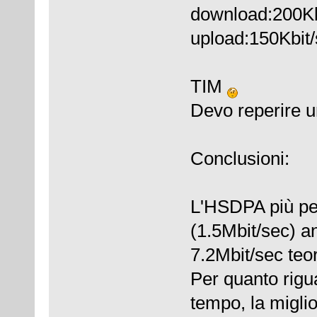
download:200Kb
upload:150Kbit
TIM
Devo reperire u
Conclusioni:
L'HSDPA più per
(1.5Mbit/sec) a
7.2Mbit/sec teori
Per quanto rigua
tempo, la miglio