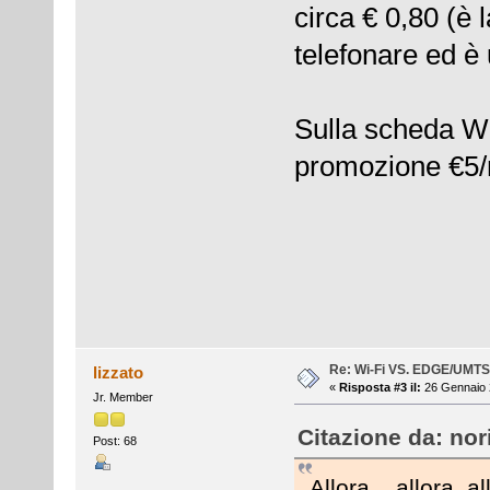
circa € 0,80 (è
telefonare ed 
Sulla scheda Wind
promozione €5/m
Re: Wi-Fi VS. EDGE/UMT
lizzato
«
Risposta #3 il:
26 Gennaio 
Jr. Member
Citazione da: nor
Post: 68
Allora....allora..al