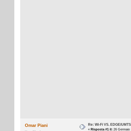
Re: Wi-Fi VS. EDGE/UMT
Omar Piani
«
Risposta #1 il:
26 Gennaio 