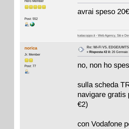
Hero Member
avrai speso 20€ 
Post: 552
katiacoppo.it - Web Agency, Siti e Des
Re: Wi-Fi VS. EDGE/UMT
norica
«
Risposta #2 il:
26 Gennaio 
Jr. Member
no, non ho spes
Post: 77
sulla scheda TR
navigare gratis 
€2)
con Vodafone p