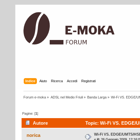
Indice
Aiuto
Ricerca
Accedi
Registrati
Forum e-moka
»
ADSL nel Medio Friuli
»
Banda Larga
»
Wi-Fi VS. EDGE/
Pagine: [
1
]
Autore
Topic: Wi-Fi VS. EDGE/U
Wi-Fi VS. EDGE/UMTS/H
norica
«
il:
26 Gennaio 2009, 12:16:0