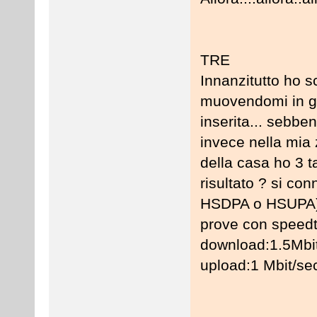
TRE
Innanzitutto ho 
muovendomi in gir
inserita... sebbe
invece nella mia z
della casa ho 3 t
risultato ? si co
HSDPA o HSUPA), 
prove con speedte
download:1.5Mbi
upload:1 Mbit/se