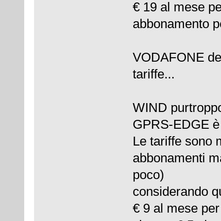
€ 19 al mese pe
abbonamento pe
VODAFONE delu
tariffe...
WIND purtroppo 
GPRS-EDGE è di
Le tariffe sono
abbonamenti ma 
poco)
considerando qu
€ 9 al mese per