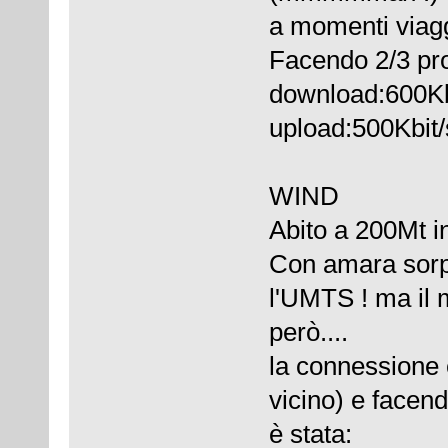
a momenti viagg
Facendo 2/3 pro
download:600Kb
upload:500Kbit
WIND
Abito a 200Mt in
Con amara sorp
l'UMTS ! ma il
però....
la connessione 
vicino) e facen
è stata: