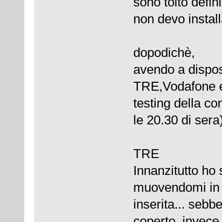
sono tolto defin
non devo installa
dopodichè,
avendo a dispos
TRE,Vodafone e
testing della con
le 20.30 di sera)
TRE
Innanzitutto ho
muovendomi in g
inserita... sebb
coperto, invece 