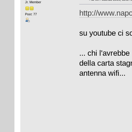
Jr. Member
http://www.napo
Post: 77
su youtube ci so
... chi l'avrebb
della carta stag
antenna wifi...