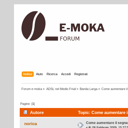
Indice
Aiuto
Ricerca
Accedi
Registrati
Forum e-moka
»
ADSL nel Medio Friuli
»
Banda Larga
»
Come aumentare il s
Pagine: [
1
]
Autore
Topic: Come aumentare il 
Come aumentare il segnale
norica
«
il:
06 Febbraio 2009, 15:27: