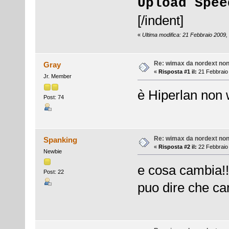
Upload Spee
[/indent]
«
Ultima modifica: 21 Febbraio 2009,
Re: wimax da nordext non 
Gray
«
Risposta #1 il:
21 Febbraio 
Jr. Member
è Hiperlan non
Post: 74
Re: wimax da nordext non 
Spanking
«
Risposta #2 il:
22 Febbraio 
Newbie
e cosa cambia!
Post: 22
puo dire che ca