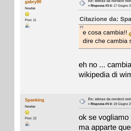
Re: wimax da nordext non 
gabry90
«
Risposta #3 il:
17 Giugno 2
Newbie
Citazione da: Spa
Post: 11
e cosa cambia!!
dire che cambia s
eh no ... cambia
wikipedia di wi
Re: wimax da nordext non 
Spanking
«
Risposta #4 il:
18 Giugno 2
Newbie
ok se vogliamo f
Post: 22
ma apparte que