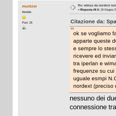
Re: wimax da nordext non 
muntzer
«
Risposta #6 il:
19 Giugno 2
Newbie
Citazione da: Sp
Post: 26
ok se vogliamo fa
apparte queste d
e sempre lo stes
ricevere ed invia
tra iperlan e wim
frequenze su cui
uguale esmpi N.G
nordext (preciso 
nessuno dei due
connessione tra