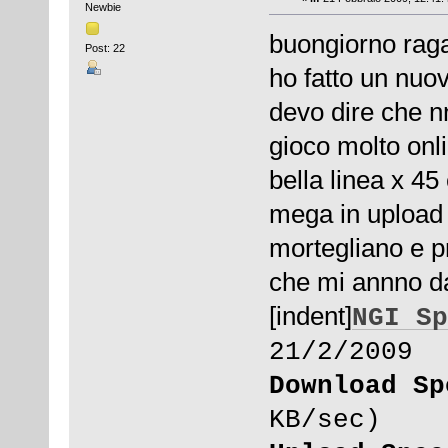
Newbie
buongiorno raga
Post: 22
ho fatto un nuov
devo dire che nn
gioco molto onl
bella linea x 4
mega in upload a
mortegliano e p
che mi annno dat
[indent]
NGI Sp
21/2/2009
Download Sp
KB/sec)