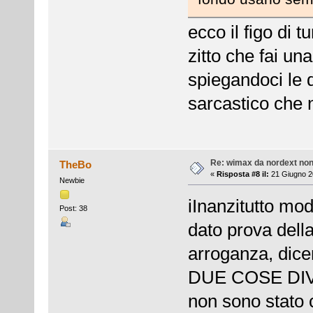
ecco il figo di 
zitto che fai una
spiegandoci le di
sarcastico che
Re: wimax da nordext non 
TheBo
«
Risposta #8 il:
21 Giugno 20
Newbie
iInanzitutto mod
Post: 38
dato prova della
arroganza, dice
DUE COSE DI
non sono stato c