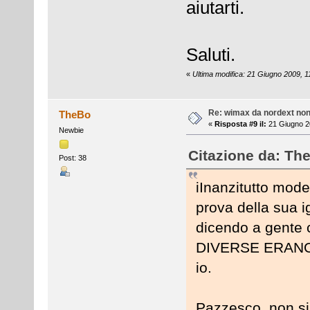
aiutarti.
Saluti.
«
Ultima modifica: 21 Giugno 2009, 
Re: wimax da nordext non 
TheBo
«
Risposta #9 il:
21 Giugno 20
Newbie
Citazione da: Th
Post: 38
iInanzitutto mode
prova della sua i
dicendo a gente 
DIVERSE ERANO 
io.
Pazzesco, non si 