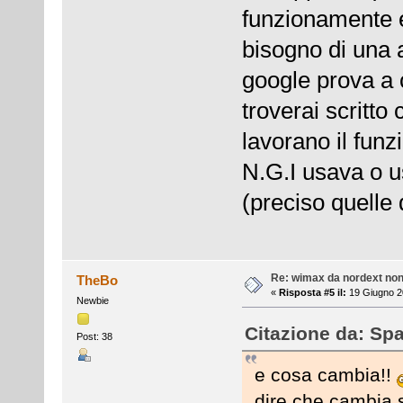
funzionamente 
bisogno di una a
google prova a 
troverai scritt
lavorano il fun
N.G.I usava o u
(preciso quelle 
Re: wimax da nordext non 
TheBo
«
Risposta #5 il:
19 Giugno 2
Newbie
Citazione da: Spa
Post: 38
e cosa cambia!!
dire che cambia s