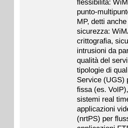
flessibilità: Wi
punto-multipunt
MP, detti anch
sicurezza: WiM
crittografia, si
intrusioni da par
qualità del ser
tipologie di qua
Service (UGS) p
fissa (es. VoIP)
sistemi real tim
applicazioni vi
(nrtPS) per flussi