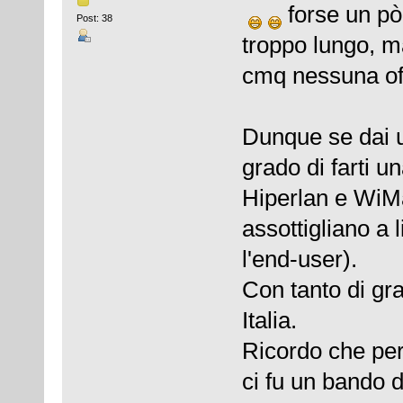
forse un pò
Post: 38
troppo lungo, ma
cmq nessuna off
Dunque se dai u
grado di farti un
Hiperlan e WiMa
assottigliano a 
l'end-user).
Con tanto di gra
Italia.
Ricordo che pe
ci fu un bando d