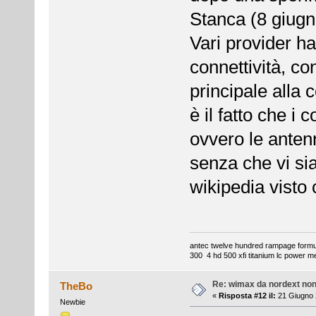
Stanca (8 giugno
Vari provider ha
connettività, co
principale alla 
è il fatto che i
ovvero le anten
senza che vi si
wikipedia visto c
antec twelve hundred rampage formul
300 4 hd 500 xfi titanium lc power m
Re: wimax da nordext non 
TheBo
«
Risposta #12 il:
21 Giugno 
Newbie