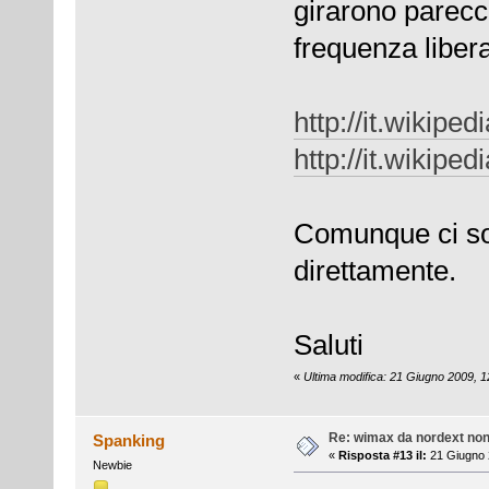
girarono parecch
frequenza libera
http://it.wikiped
http://it.wikipe
Comunque ci son
direttamente.
Saluti
«
Ultima modifica: 21 Giugno 2009, 
Re: wimax da nordext non 
Spanking
«
Risposta #13 il:
21 Giugno 
Newbie