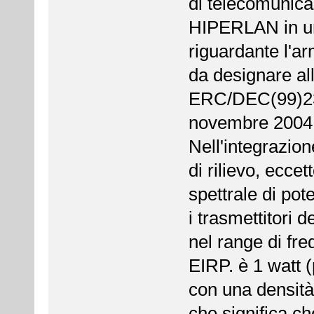
di telecomunicaz
HIPERLAN in un
riguardante l'a
da designare a
ERC/DEC(99)23[
novembre 2004
Nell'integrazio
di rilievo, ecce
spettrale di po
i trasmettitori 
nel range di fre
EIRP. è 1 watt 
con una densit
che significa c