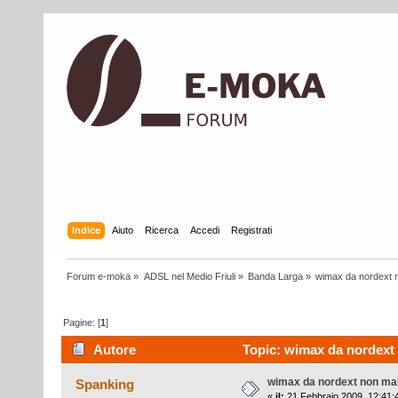
Indice
Aiuto
Ricerca
Accedi
Registrati
Forum e-moka
»
ADSL nel Medio Friuli
»
Banda Larga
»
wimax da nordext n
Pagine: [
1
]
Autore
Topic: wimax da nordext n
wimax da nordext non male
Spanking
«
il:
21 Febbraio 2009, 12:41: