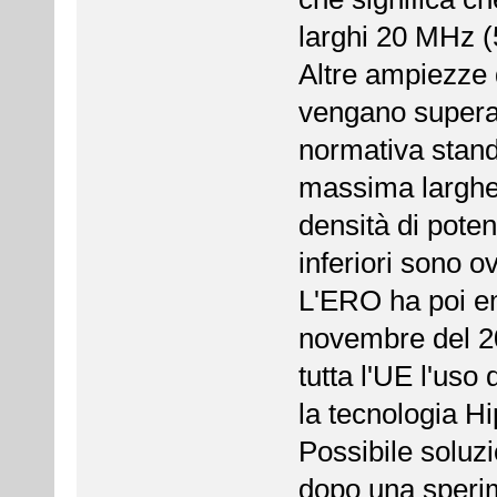
larghi 20 MHz
Altre ampiezze
vengano superati
normativa stan
massima larghe
densità di pot
inferiori sono 
L'ERO ha poi em
novembre del 200
tutta l'UE l'uso
la tecnologia Hi
Possibile soluzi
dopo una sperim