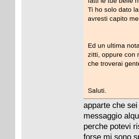
fatti le tue belle
Ti ho solo dato l
avresti capito me
Ed un ultima not
zitti, oppure con
che troverai gente
Saluti.
apparte che sei 
messaggio alqua
perche potevi ri
forse mi sono s