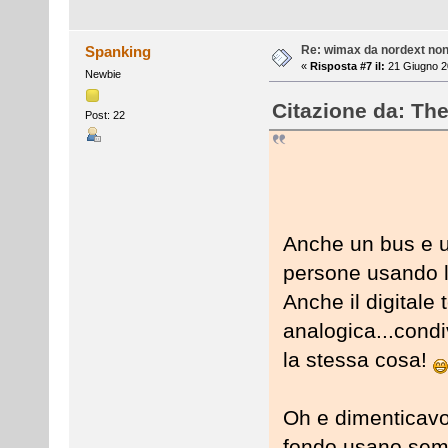
Re: wimax da nordext non 
Spanking
«
Risposta #7 il:
21 Giugno 20
Newbie
Citazione da: Th
Post: 22
Anche un bus e un
persone usando l
Anche il digitale 
analogica...condi
la stessa cosa!
Oh e dimenticavo
fondo usano sem