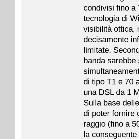
condivisi fino a
tecnologia di 
visibilità ottic
decisamente infe
limitate. Secon
banda sarebbe s
simultaneament
di tipo T1 e 70 a
una DSL da 1 Mb
Sulla base dell
di poter fornir
raggio (fino a 
la conseguente p