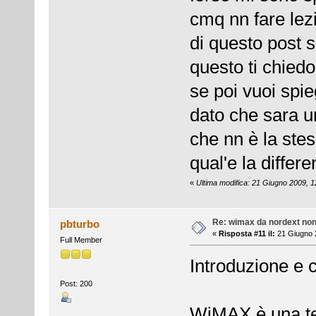
cmq nn fare lez
di questo post s
questo ti chiedo
se poi vuoi spi
dato che sara u
che nn è la ste
qual'e la differ
«
Ultima modifica: 21 Giugno 2009, 
Re: wimax da nordext non 
pbturbo
«
Risposta #11 il:
21 Giugno 2
Full Member
Introduzione e c
Post: 200
WiMAX è una tec