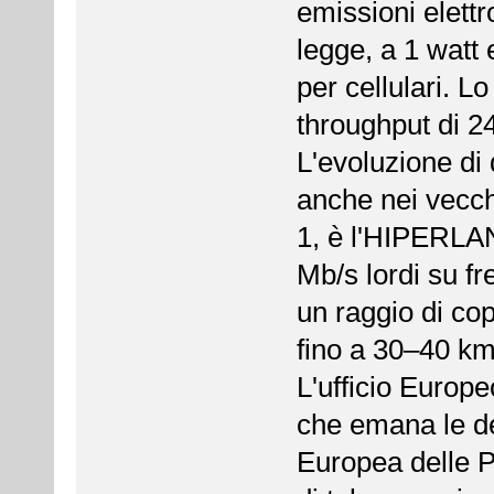
emissioni elett
legge, a 1 watt 
per cellulari. L
throughput di 2
L'evoluzione di
anche nei vecc
1, è l'HIPERLAN
Mb/s lordi su f
un raggio di co
fino a 30–40 km
L'ufficio Euro
che emana le d
Europea delle P