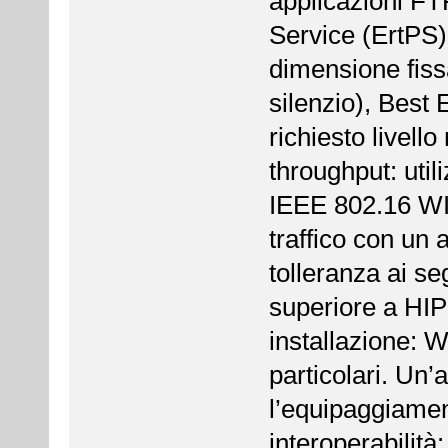
applicazioni FT
Service (ErtPS) 
dimensione fiss
silenzio), Best 
richiesto livello
throughput: uti
IEEE 802.16 WI
traffico con un a
tolleranza ai se
superiore a H
installazione: 
particolari. Un’
l’equipaggiamen
interoperabilit