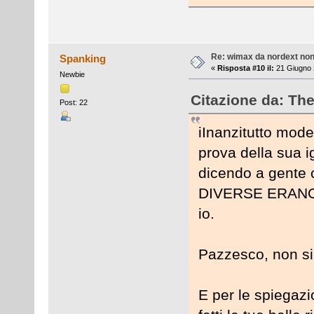
Re: wimax da nordext non 
Spanking
«
Risposta #10 il:
21 Giugno 
Newbie
Citazione da: Th
Post: 22
iInanzitutto mode
prova della sua i
dicendo a gente 
DIVERSE ERANO 
io.
Pazzesco, non si 
E per le spiegazio