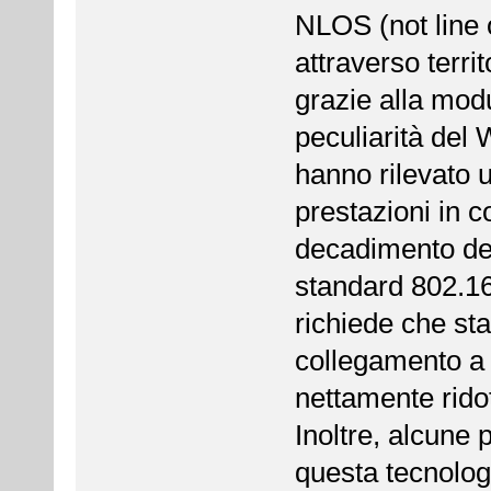
NLOS (not line o
attraverso territ
grazie alla modu
peculiarità del
hanno rilevato 
prestazioni in c
decadimento del
standard 802.16
richiede che sta
collegamento a 
nettamente ridot
Inoltre, alcune
questa tecnologi