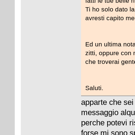
fatti le tue belle
Ti ho solo dato l
avresti capito me
Ed un ultima not
zitti, oppure con
che troverai gente
Saluti.
apparte che sei 
messaggio alqua
perche potevi ri
forse mi sono s