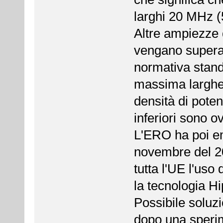
larghi 20 MHz
Altre ampiezze
vengano superati
normativa stan
massima larghe
densità di pot
inferiori sono 
L'ERO ha poi em
novembre del 200
tutta l'UE l'uso
la tecnologia Hi
Possibile soluzi
dopo una sperim