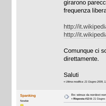
girarono parecch
frequenza libera
http://it.wikiped
http://it.wikipe
Comunque ci son
direttamente.
Saluti
«
Ultima modifica: 21 Giugno 2009, 
Re: wimax da nordext non 
Spanking
«
Risposta #13 il:
21 Giugno 
Newbie