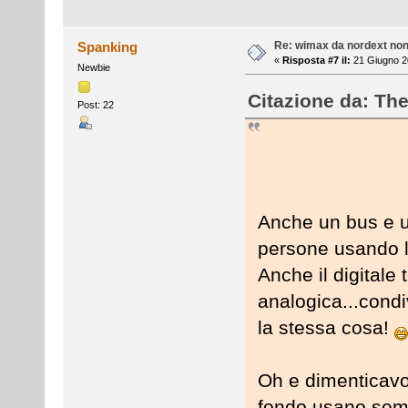
Re: wimax da nordext non 
Spanking
«
Risposta #7 il:
21 Giugno 20
Newbie
Citazione da: Th
Post: 22
Anche un bus e un
persone usando l
Anche il digitale 
analogica...condi
la stessa cosa!
Oh e dimenticavo
fondo usano sem