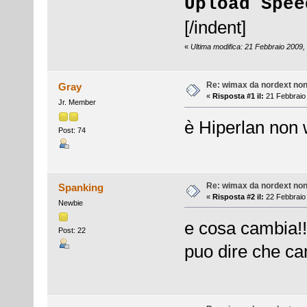
Upload Spee
[/indent]
«
Ultima modifica: 21 Febbraio 2009,
Re: wimax da nordext non 
Gray
«
Risposta #1 il:
21 Febbraio 
Jr. Member
è Hiperlan non
Post: 74
Re: wimax da nordext non 
Spanking
«
Risposta #2 il:
22 Febbraio 
Newbie
e cosa cambia!
Post: 22
puo dire che ca