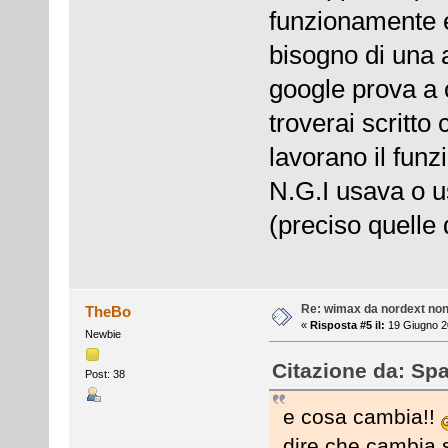
funzionamente 
bisogno di una a
google prova a 
troverai scritt
lavorano il fun
N.G.I usava o u
(preciso quelle 
Re: wimax da nordext non 
TheBo
«
Risposta #5 il:
19 Giugno 2
Newbie
Citazione da: Spa
Post: 38
e cosa cambia!!
dire che cambia s