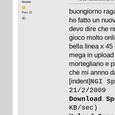
Newbie
buongiorno raga
Post: 22
ho fatto un nuov
devo dire che nn
gioco molto onl
bella linea x 4
mega in upload a
mortegliano e p
che mi annno dat
[indent]
NGI Sp
21/2/2009
Download Sp
KB/sec)