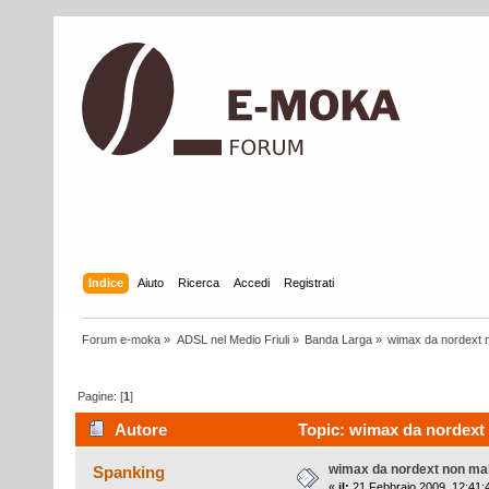
Indice
Aiuto
Ricerca
Accedi
Registrati
Forum e-moka
»
ADSL nel Medio Friuli
»
Banda Larga
»
wimax da nordext n
Pagine: [
1
]
Autore
Topic: wimax da nordext n
wimax da nordext non male
Spanking
«
il:
21 Febbraio 2009, 12:41: