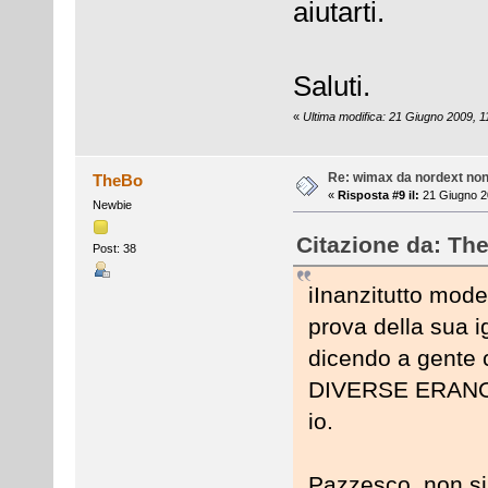
aiutarti.
Saluti.
«
Ultima modifica: 21 Giugno 2009, 
Re: wimax da nordext non 
TheBo
«
Risposta #9 il:
21 Giugno 20
Newbie
Citazione da: Th
Post: 38
iInanzitutto mode
prova della sua i
dicendo a gente 
DIVERSE ERANO 
io.
Pazzesco, non si 