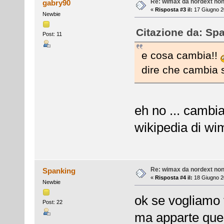
Re: wimax da nordext non 
gabry90
«
Risposta #3 il:
17 Giugno 2
Newbie
Citazione da: Spa
Post: 11
e cosa cambia!!
dire che cambia s
eh no ... cambia
wikipedia di wi
Re: wimax da nordext non 
Spanking
«
Risposta #4 il:
18 Giugno 2
Newbie
ok se vogliamo f
Post: 22
ma apparte que