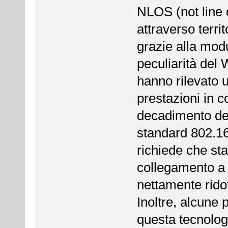
NLOS (not line o
attraverso territ
grazie alla modu
peculiarità del
hanno rilevato 
prestazioni in c
decadimento del
standard 802.16
richiede che sta
collegamento a 
nettamente ridot
Inoltre, alcune
questa tecnologi