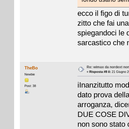
ecco il figo di 
zitto che fai una
spiegandoci le di
sarcastico che
Re: wimax da nordext non 
TheBo
«
Risposta #8 il:
21 Giugno 20
Newbie
iInanzitutto mod
Post: 38
dato prova della
arroganza, dice
DUE COSE DI
non sono stato c