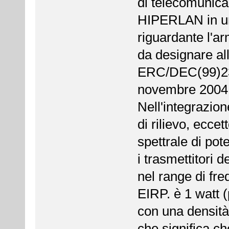
di telecomunicaz
HIPERLAN in un
riguardante l'a
da designare a
ERC/DEC(99)23[
novembre 2004
Nell'integrazio
di rilievo, ecce
spettrale di po
i trasmettitori 
nel range di fre
EIRP. è 1 watt 
con una densit
che significa c