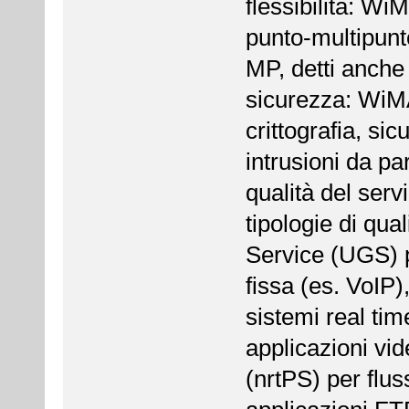
flessibilità: Wi
punto-multipunt
MP, detti anch
sicurezza: WiM
crittografia, si
intrusioni da par
qualità del ser
tipologie di qua
Service (UGS) p
fissa (es. VoIP)
sistemi real tim
applicazioni vi
(nrtPS) per flussi