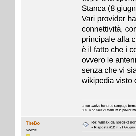
Stanca (8 giugno
Vari provider ha
connettività, co
principale alla 
è il fatto che i
ovvero le anten
senza che vi si
wikipedia visto c
antec twelve hundred rampage formul
300 4 hd 500 xfi titanium lc power m
Re: wimax da nordext non 
TheBo
«
Risposta #12 il:
21 Giugno 
Newbie