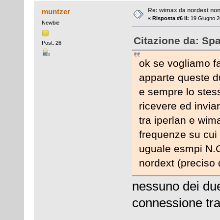
Re: wimax da nordext non 
muntzer
«
Risposta #6 il:
19 Giugno 2
Newbie
Citazione da: Sp
Post: 26
ok se vogliamo fa
apparte queste d
e sempre lo stes
ricevere ed invia
tra iperlan e wim
frequenze su cui
uguale esmpi N.G
nordext (preciso 
nessuno dei due
connessione tra