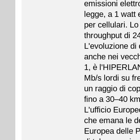
emissioni elett
legge, a 1 watt 
per cellulari. L
throughput di 2
L'evoluzione di
anche nei vecc
1, è l'HIPERLAN
Mb/s lordi su f
un raggio di co
fino a 30–40 km
L'ufficio Euro
che emana le d
Europea delle P