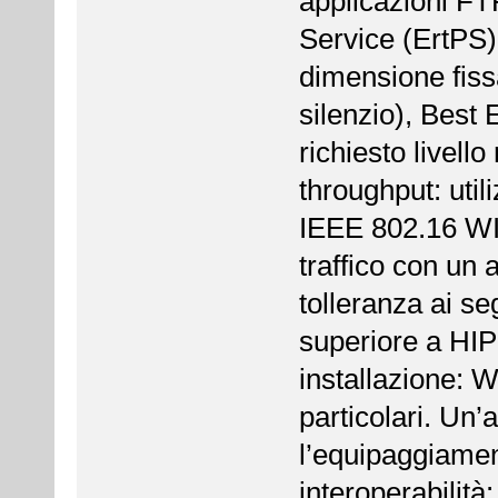
applicazioni FT
Service (ErtPS) 
dimensione fiss
silenzio), Best 
richiesto livello
throughput: uti
IEEE 802.16 WI
traffico con un a
tolleranza ai se
superiore a H
installazione: 
particolari. Un’
l’equipaggiamen
interoperabilit