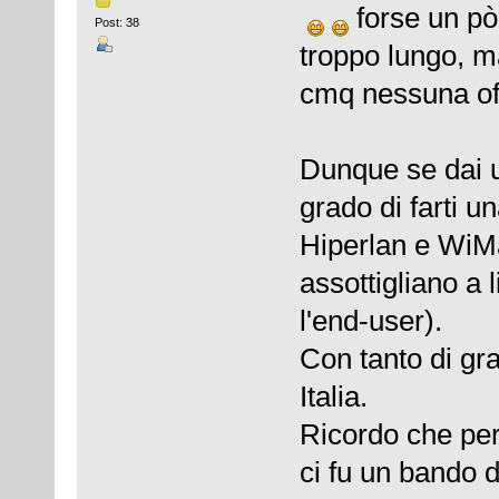
forse un pò
Post: 38
troppo lungo, ma
cmq nessuna off
Dunque se dai u
grado di farti un
Hiperlan e WiMa
assottigliano a 
l'end-user).
Con tanto di gra
Italia.
Ricordo che pe
ci fu un bando d