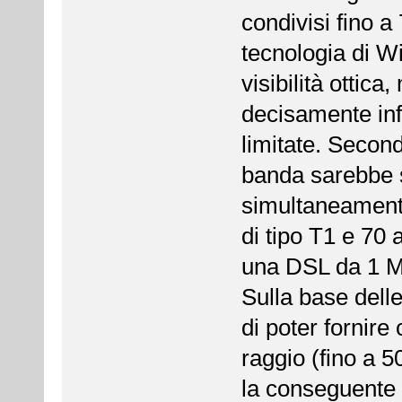
condivisi fino a
tecnologia di 
visibilità ottic
decisamente infe
limitate. Secon
banda sarebbe s
simultaneament
di tipo T1 e 70 a
una DSL da 1 Mb
Sulla base dell
di poter fornir
raggio (fino a 
la conseguente p