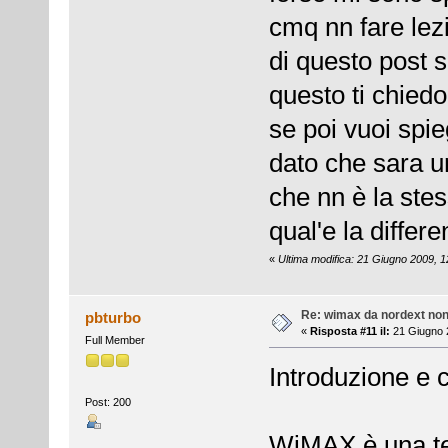
cmq nn fare lez
di questo post s
questo ti chiedo
se poi vuoi spi
dato che sara u
che nn è la ste
qual'e la differ
«
Ultima modifica: 21 Giugno 2009, 
Re: wimax da nordext non 
pbturbo
«
Risposta #11 il:
21 Giugno 2
Full Member
Introduzione e c
Post: 200
WiMAX è una tec