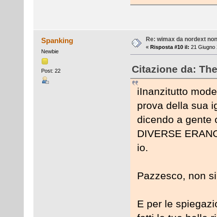
Re: wimax da nordext non 
Spanking
«
Risposta #10 il:
21 Giugno 
Newbie
Citazione da: Th
Post: 22
iInanzitutto mode
prova della sua i
dicendo a gente 
DIVERSE ERANO 
io.
Pazzesco, non si 
E per le spiegazio