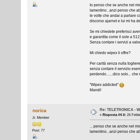
Io penso che se anche nel mi
lamentino...anzi penso che ab
le volte che andai a parlare co
discorso ajarnet e lui mi ha de
Se mi chiedete preferisci av
e garantita come il sole a 512K
Senza contare i servizi a valo
Mi chiedo wipex li offre?
Per carità senza nulla toglier
senza contare il servizio esem
perdendo.......dico solo... ch
"Wipex addicted"
Mandi!
Re: TELETRONICA - W
norica
«
Risposta #4 il:
26 Febbr
Jr. Member
... penso che se anche nel m
Post: 77
lamentino...anzi penso che ab