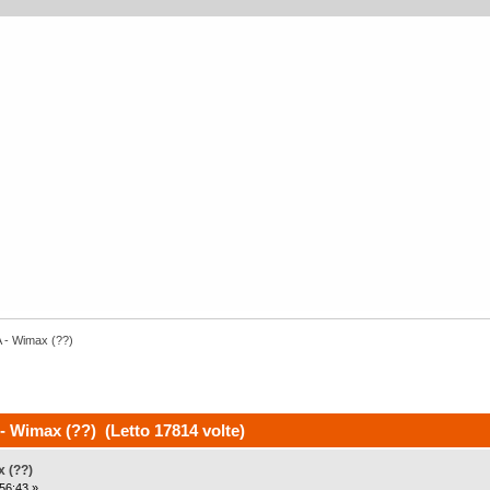
- Wimax (??)
Wimax (??) (Letto 17814 volte)
 (??)
56:43 »