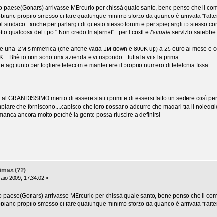
o paese(Gonars) arrivasse MErcurio per chissà quale santo, bene penso che il com
biano proprio smesso di fare qualunque minimo sforzo da quando è arrivata "l'altern
l sindaco...anche per parlargli di questo stesso forum e per spiegargli io stesso come 
tto qualcosa del tipo " Non credo in ajarnet"...per i costi e
l'attuale
servizio sarebbe s
ere una 2M simmetrica (che anche vada 1M down e 800K up) a 25 euro al mese e co
... Bhè io non sono una azienda e vi rispondo ...tutta la vita la prima.
re aggiunto per togliere telecom e mantenere il proprio numero di telefonia fissa...
e al GRANDISSIMO merito di essere stati i primi e di essersi fatto un sedere così per
plare che forniscono....capisco che loro possano addurre che magari tra il noleggio 
e manca ancora molto perchè la gente possa riuscire a definirsi
imax (??)
aio 2009, 17:34:02 »
io paese(Gonars) arrivasse MErcurio per chissà quale santo, bene penso che il com
biano proprio smesso di fare qualunque minimo sforzo da quando è arrivata "l'alterna