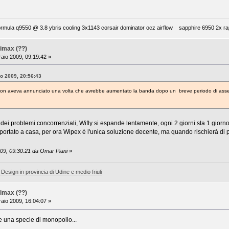
mula q9550 @ 3.8 ybris cooling 3x1143 corsair dominator ocz airflow sapphire 6950 2x rap
imax (??)
aio 2009, 09:19:42 »
io 2009, 20:56:43
x non aveva annunciato una volta che avrebbe aumentato la banda dopo un breve periodo di as
 dei problemi concorrenziali, Wifly si espande lentamente, ogni 2 giorni sta 1 gior
 portato a casa, per ora Wipex è l'unica soluzione decente, ma quando rischierà di p
009, 09:30:21 da Omar Piani
»
 Design in provincia di Udine e medio friuli
imax (??)
aio 2009, 16:04:07 »
re una specie di monopolio...