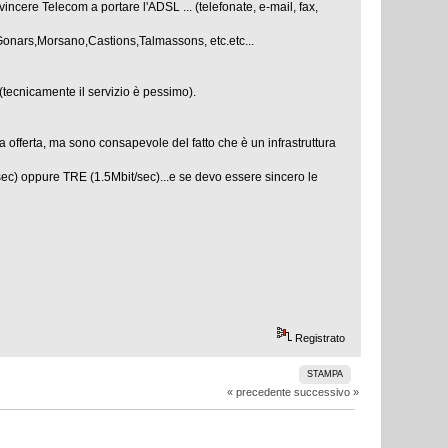
incere Telecom a portare l'ADSL ... (telefonate, e-mail, fax,
 Gonars,Morsano,Castions,Talmassons, etc.etc...
.(tecnicamente il servizio è pessimo).
da offerta, ma sono consapevole del fatto che è un infrastruttura
ec) oppure TRE (1.5Mbit/sec)...e se devo essere sincero le
Registrato
STAMPA
« precedente
successivo »