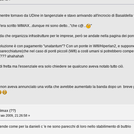
mentre tornavo da UDine in tangenziale e stavo arrivando all'incrocio di Basaldella 
 c'era scritto WIMAX...dunque mi sono detto..."che c@...
"
a che organizza infrastrutture per le imprese, però se andate nella pagina dei pont
soluzione è con pagamento "unatantum"? Con un ponte in Wifi/Hiperlan2, e supponen
recchiature(che nel caso di ponti piccoli (Wifi) a costi umani si potrebbero compera
no??? ahahahah
o di fretta ma l'essenziale era solo chiedere se qualcuno aveva notato tutto ciò.
pex non aveva annunciato una volta che avrebbe aumentato la banda dopo un breve
imax (??)
aio 2009, 21:26:58 »
iende come per la danieli c 'e ne sono parecchi di loro nello stabilimento di buttrio