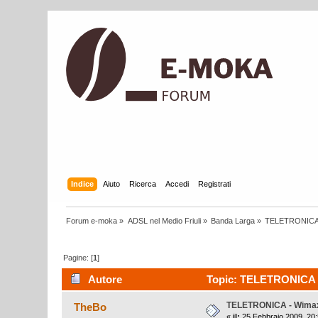
Indice
Aiuto
Ricerca
Accedi
Registrati
Forum e-moka
»
ADSL nel Medio Friuli
»
Banda Larga
»
TELETRONICA 
Pagine: [
1
]
Autore
Topic: TELETRONICA - 
TELETRONICA - Wimax
TheBo
«
il:
25 Febbraio 2009, 20: