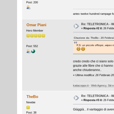
Post: 200
antec twelve hundred rampage for
Re: TELETRONICA - W
Omar Piani
«
Risposta #2 il:
26 Febbr
Hero Member
Citazione da: TheBo - 25 Febbra
P.S: un piccolo offtopic..wipe
Post: 552
credo credo che ci siano solo
grazie alle fibre che ci hanno
anche chiuderanno..
«
Ultima modifica: 26 Febbraio 2
katiacoppo.it - Web Agency, Siti e
Re: TELETRONICA - W
TheBo
«
Risposta #3 il:
26 Febbr
Newbie
Giàggià... il vantaggio di ave
Post: 38