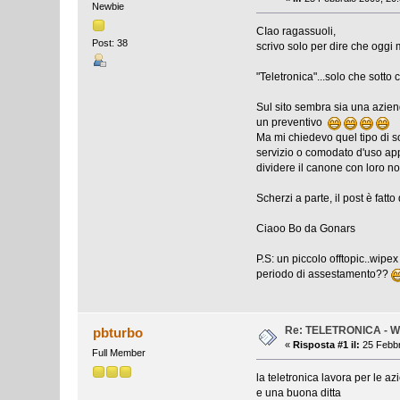
Newbie
CIao ragassuoli,
Post: 38
scrivo solo per dire che oggi 
"Teletronica"...solo che sotto
Sul sito sembra sia una aziend
un preventivo
Ma mi chiedevo quel tipo di 
servizio o comodato d'uso appa
dividere il canone con loro 
Scherzi a parte, il post è fatt
Ciaoo Bo da Gonars
P.S: un piccolo offtopic..wi
periodo di assestamento??
Re: TELETRONICA - W
pbturbo
«
Risposta #1 il:
25 Febbr
Full Member
la teletronica lavora per le az
e una buona ditta