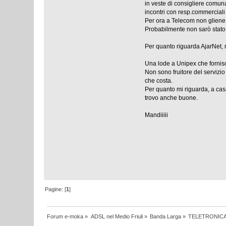
in veste di consigliere comuna
incontri con resp.commerciali e 
Per ora a Telecom non gliene 
Probabilmente non sarò stato 
Per quanto riguarda AjarNet, n
Una lode a Unipex che fornisce
Non sono fruitore del servizio 
che costa.
Per quanto mi riguarda, a cas
trovo anche buone.
Mandiiiii
Pagine: [
1
]
Forum e-moka
»
ADSL nel Medio Friuli
»
Banda Larga
»
TELETRONICA 