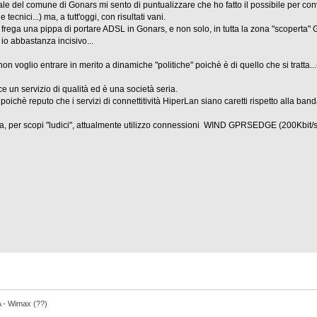
le del comune di Gonars mi sento di puntualizzare che ho fatto il possibile per conv
tecnici...) ma, a tutt'oggi, con risultati vani.
frega una pippa di portare ADSL in Gonars, e non solo, in tutta la zona "scoperta"
io abbastanza incisivo...
on voglio entrare in merito a dinamiche "politiche" poichè è di quello che si tratta..
 un servizio di qualità ed è una società seria.
poichè reputo che i servizi di connettitività HiperLan siano caretti rispetto alla ban
a, per scopi "ludici", attualmente utilizzo connessioni WIND GPRSEDGE (200Kbit/s
- Wimax (??)