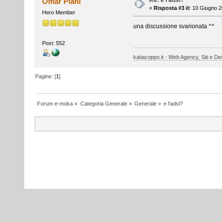
Re: e l'adsl?
Omar Piani
«
Risposta #3 il:
10 Giugno 2
Hero Member
una discussione svarionata ^^
Post: 552
katiacoppo.it - Web Agency, Siti e Des
Pagine: [
1
]
Forum e-moka
»
Categoria Generale
»
Generale
»
e l'adsl?