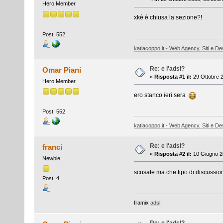
Hero Member
xkè è chiusa la sezione?!
Post: 552
katiacoppo.it - Web Agency, Siti e Des
Re: e l'adsl?
Omar Piani
«
Risposta #1 il:
29 Ottobre 2
Hero Member
ero stanco ieri sera
Post: 552
katiacoppo.it - Web Agency, Siti e Des
Re: e l'adsl?
franci
«
Risposta #2 il:
10 Giugno 20
Newbie
scusate ma che tipo di discussion
Post: 4
framix
adsl