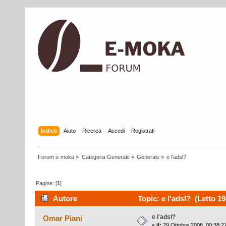
Indice
Aiuto
Ricerca
Accedi
Registrati
Forum e-moka
»
Categoria Generale
»
Generale
»
e l'adsl?
Pagine: [
1
]
Autore
Topic: e l'adsl? (Letto 19
e l'adsl?
Omar Piani
«
il:
29 Ottobre 2008, 00:38:2