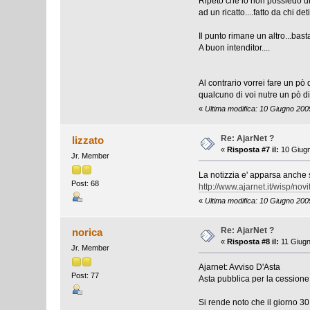
Ripeto che io non possiedo un
ad un ricatto....fatto da chi d
Il punto rimane un altro...bas
A buon intenditor....
Al contrario vorrei fare un pò 
qualcuno di voi nutre un pò 
«
Ultima modifica: 10 Giugno 20
Re: AjarNet ?
lizzato
«
Risposta #7 il:
10 Giugn
Jr. Member
La notizzia e' apparsa anche
Post: 68
http://www.ajarnet.it/wisp/nov
«
Ultima modifica: 10 Giugno 2009
Re: AjarNet ?
norica
«
Risposta #8 il:
11 Giugn
Jr. Member
Ajarnet: Avviso D'Asta
Post: 77
Asta pubblica per la cessione 
Si rende noto che il giorno 30