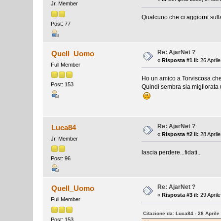
Jr. Member
Qualcuno che ci aggiorni sull
Post: 77
Re: AjarNet ?
Quell_Uomo
«
Risposta #1 il:
26 Aprile
Full Member
Ho un amico a Torviscosa che 
Post: 153
Quindi sembra sia migliorata u
Re: AjarNet ?
Luca84
«
Risposta #2 il:
28 Aprile
Jr. Member
lascia perdere...fidati..
Post: 96
Re: AjarNet ?
Quell_Uomo
«
Risposta #3 il:
29 Aprile
Full Member
Citazione da: Luca84 - 28 Aprile
Post: 153