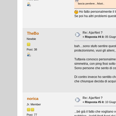
lascia perdere...fidati..
Ho fatto personalmente il t
Se poi ha altri problemi questo
Re: AjarNet ?
TheBo
«
Risposta #4 il:
05 Giugn
Newbie
bah....sono stufo sentire que
Post: 38
protezionismo, vuoi gli alieni,
Tuttavia conosco personalmen
simmetria, con ping fissi sott
Sono persone che sento di con
Di contro invece ho sentito ch
che chiunque decida di acquist
Re: AjarNet ?
norica
«
Risposta #5 il:
10 Giugn
Jr. Member
...bè già il fatto che voglian
Post: 77
pubblico...(soldi tirati fuori 