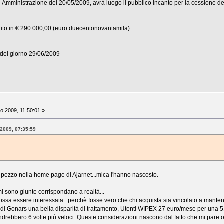
i Amministrazione del 20/05/2009, avrà luogo il pubblico incanto per la cessione del
bilito in € 290.000,00 (euro duecentonovantamila)
e
0 del giorno 29/06/2009
o 2009, 11:50:01 »
 2009, 07:35:59
 pezzo nella home page di Ajarnet...mica l'hanno nascosto.
 sono giunte corrispondano a realtà...
sa essere interessata...perchè fosse vero che chi acquista sia vincolato a mantener
di Gonars una bella disparità di trattamento, Utenti WIPEX 27 euro/mese per una 
andrebbero 6 volte più veloci. Queste considerazioni nascono dal fatto che mi par