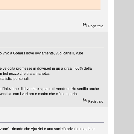
Registrato
 vivo a Gonars dove ovviamente, vuoi cartelli, vuoi
velocità promesse in down,ed in up a circa il 60% della
un bel pezzo che tira a manetta.
atistici personali.
e l'intezione di diventare s.p.a. e di vendere. Ho sentito anche
vendita, con i vari pro e contro che ciò comporta.
Registrato
zone"...ricordo che AjarNet è una società privata a capitale