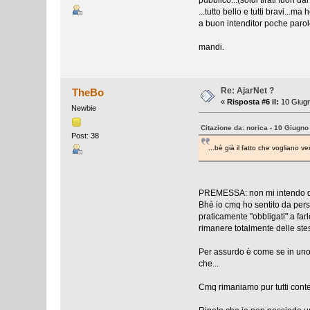
...tutto bello e tutti bravi...m
a buon intenditor poche parol
mandi.
Re: AjarNet ?
TheBo
«
Risposta #6 il:
10 Giugn
Newbie
Citazione da: norica - 10 Giugno
Post: 38
...bè già il fatto che vogliano 
PREMESSA: non mi intendo di 
Bhè io cmq ho sentito da pers
praticamente "obbligati" a fa
rimanere totalmente delle ste
Per assurdo è come se in uno 
che...
Cmq rimaniamo pur tutti conten