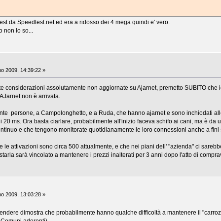
est da Speedtest.net ed era a ridosso dei 4 mega quindi e' vero.
 non lo so...
o 2009, 14:39:22 »
ste considerazioni assolutamente non aggiornate su Ajarnet, premetto SUBITO che io
 AJarnet non è arrivata.
te persone, a Campolonghetto, e a Ruda, che hanno ajarnet e sono inchiodati alle 
o i 20 ms. Ora basta ciarlare, probabilmente all'inizio faceva schifo ai cani, ma è da 
tinuo e che tengono monitorate quotidianamente le loro connessioni anche a fini st
e le attivazioni sono circa 500 attualmente, e che nei piani dell' "azienda" ci sarebb
arla sarà vincolato a mantenere i prezzi inalterati per 3 anni dopo l'atto di compra
o 2009, 13:03:28 »
o vendere dimostra che probabilmente hanno qualche difficoltà a mantenere il "carroz
dai Comuni aderenti)