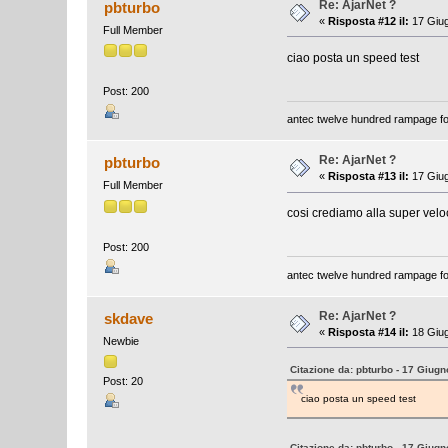
Re: AjarNet ?
pbturbo
«
Risposta #12 il:
17 Giug
Full Member
ciao posta un speed test
Post: 200
antec twelve hundred rampage for
Re: AjarNet ?
pbturbo
«
Risposta #13 il:
17 Giug
Full Member
cosi crediamo alla super velo
Post: 200
antec twelve hundred rampage for
Re: AjarNet ?
skdave
«
Risposta #14 il:
18 Giug
Newbie
Citazione da: pbturbo - 17 Giugn
Post: 20
ciao posta un speed test
Citazione da: pbturbo - 17 Giugn