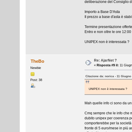
deliberazione del Consiglio d
Importo a Base D'Asta
Il prezzo a base d'asta è sta
Termine presentazione offert
Entro e non oltre le ore 12:0
UNIPEX non è interessata ?
Re: AjarNet ?
TheBo
«
Risposta #9 il:
11 Giugn
Newbie
Citazione da: norica - 11 Giugno
Post: 38
UNIPEX non è interessata ?
Mah quelle info ci sono da un
Cmq sempre che le info che mi
dubito unipex per coerenza pos
comporterebbe per la società 
fronte di 5 euro/mese in più 