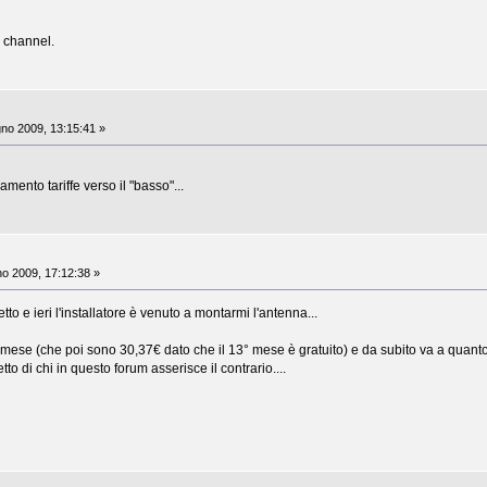
e channel.
no 2009, 13:15:41 »
amento tariffe verso il "basso"...
o 2009, 17:12:38 »
to e ieri l'installatore è venuto a montarmi l'antenna...
 mese (che poi sono 30,37€ dato che il 13° mese è gratuito) e da subito va a quanto
o di chi in questo forum asserisce il contrario....