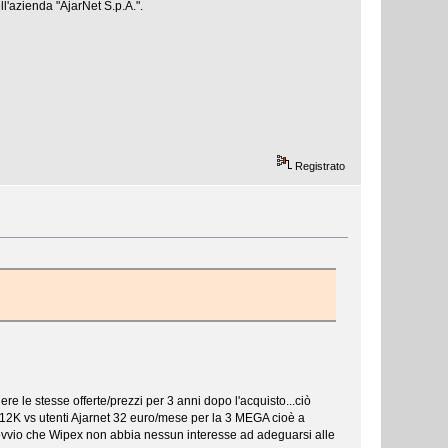
l'azienda "AjarNet S.p.A.".
Registrato
e le stesse offerte/prezzi per 3 anni dopo l'acquisto...ciò
512K vs utenti Ajarnet 32 euro/mese per la 3 MEGA cioè a
e ovvio che Wipex non abbia nessun interesse ad adeguarsi alle