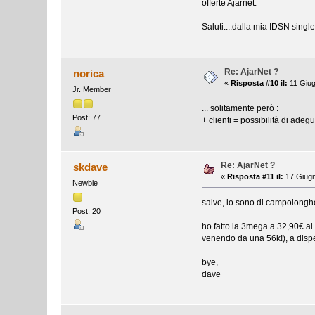
offerte Ajarnet.
Saluti....dalla mia IDSN singl
Re: AjarNet ?
norica
«
Risposta #10 il:
11 Giug
Jr. Member
... solitamente però :
Post: 77
+ clienti = possibilità di adegu
Re: AjarNet ?
skdave
«
Risposta #11 il:
17 Giugn
Newbie
salve, io sono di campolonghet
Post: 20
ho fatto la 3mega a 32,90€ al
venendo da una 56k!), a dispett
bye,
dave