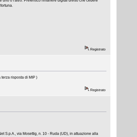
no o l'altro. Preferisco rimanere digital diviso che cedere
 fortuna.
Registrato
 terza risposta di MIP )
Registrato
t S.p.A., via Mosettig, n. 10 - Ruda (UD), in attuazione alla