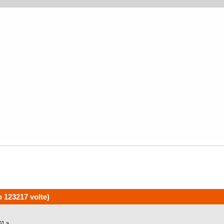
o 123217 volte)
01 »