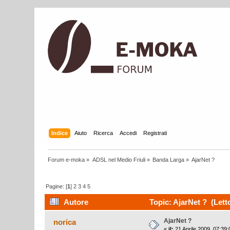
Indice
Aiuto
Ricerca
Accedi
Registrati
Forum e-moka
»
ADSL nel Medio Friuli
»
Banda Larga
»
AjarNet ?
Pagine: [
1
]
2
3
4
5
Autore
Topic: AjarNet ? (Lett
AjarNet ?
norica
«
il:
21 Aprile 2009, 07:39: