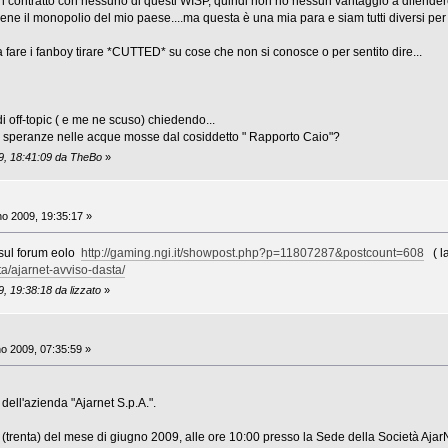
 contratto con nessuno di questi WISP, quindi non ho nessun vantaggio a difendere u
etiene il monopolio del mio paese....ma questa è una mia para e siam tutti diversi per
ta fare i fanboy tirare *CUTTED* su cose che non si conosce o per sentito dire...
di off-topic ( e me ne scuso) chiedendo...
di speranze nelle acque mosse dal cosiddetto " Rapporto Caio"?
09, 18:41:09 da TheBo
»
o 2009, 19:35:17 »
 sul forum eolo
http://gaming.ngi.it/showpost.php?p=11807287&postcount=608
( la
ita/ajarnet-avviso-dasta/
, 19:38:18 da lizzato
»
o 2009, 07:35:59 »
dell'azienda "Ajarnet S.p.A.".
 (trenta) del mese di giugno 2009, alle ore 10:00 presso la Sede della Società AjarNe