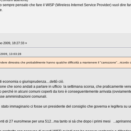
a ho sempre pensato che fare il WISP (Wireless Internet Service Provider) vuol dire fare "
e.
o 2009, 18:27:33 »
 2009, 13:03:28
vendere dimostra che probabilmente hanno qualche difficoltà a mantenere il "carrozzone"...ricordo c
economia o giurisprudenza....dettò ciò.
one che sono andati a parlare in ufficio la settimana scorsa, che praticamente vend
rlo perchè in alcuni comuni coperti da loro è conseguentemente arrivata (ovviamente
sse amministrazioni comunali.
stato immaginario ci fosse un presidente del consiglio che governa e legifera su u
ti di 27 euro/mese per una 512...ma tanto si sà che dopo i primi mesi ...apriranno i