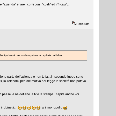
azienda" e fare i conti con i "costi" ed i "ricavi"...
Registrato
he AjarNet è una società privata a capitale pubblico...
ono parte dell'azienda e non tutta....in secondo luogo sono
), la Telecom, per tale motivo per legge la società non poteva
n paese e ne detiene la tv e la stampa...capite anche voi
 rubinetti...
w il monopolio