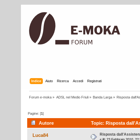
Indice
Aiuto
Ricerca
Accedi
Registrati
Forum e-moka
»
ADSL nel Medio Friuli
»
Banda Larga
»
Risposta dall'A
Pagine: [
1
]
Autore
Topic: Risposta dall'As
Risposta dall'Assisten
Luca84
«
il:
23 Febbraio 2010, 22: