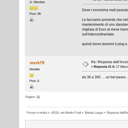
Jr. Member
Dove l ennesima mail passata
Post: 96
Le facciamo presente che nelle
mantenimento di uno standard 
migliaia di Euro al mese han
sull'intercontinentale.
quindi dovro tenermi il ping 
Re: Risposta dall'Assi
mvrk79
«
Risposta #1 il:
17 Marzo
Newbie
da 30 a 300 .... un bel passo ...
Post: 6
Pagine: [
1
]
Forum e-moka
»
ADSL nel Medio Friuli
»
Banda Larga
»
Risposta dall'A