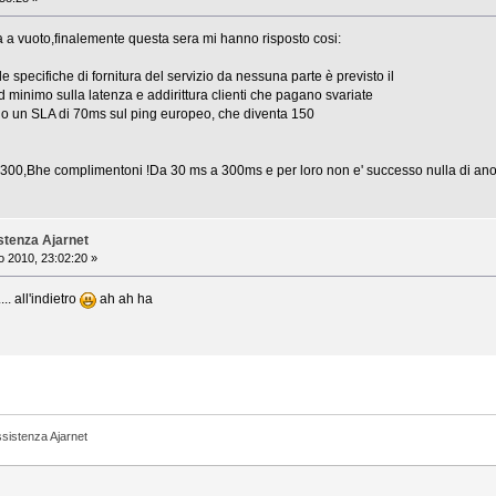
 a vuoto,finalemente questa sera mi hanno risposto cosi:
 specifiche di fornitura del servizio da nessuna parte è previsto il
minimo sulla latenza e addirittura clienti che pagano svariate
no un SLA di 70ms sul ping europeo, che diventa 150
a 300,Bhe complimentoni !Da 30 ms a 300ms e per loro non e' successo nulla di an
stenza Ajarnet
 2010, 23:02:20 »
.. all'indietro
ah ah ha
ssistenza Ajarnet