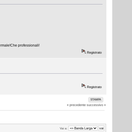
ormale!Che professionali!
Registrato
Registrato
STAMPA
« precedente
successivo »
Vai a: