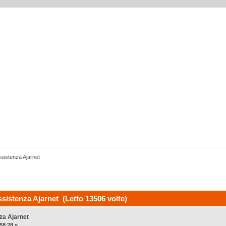
ssistenza Ajarnet
sistenza Ajarnet (Letto 13506 volte)
za Ajarnet
58:28 »