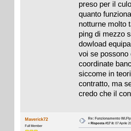
preso per il cul
quanto funziona
notturne molto t
ping di mezzo s
dowload equipar
voi se possono 
coordinate banca
siccome in teori
contratto, ma s
credo che il con
Re: Funzionamento Wi.Fly
Maverick72
«
Risposta #17 il:
07 Aprile 2
Full Member