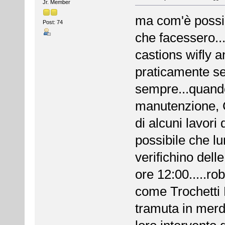
Jr. Member
ma com'è possib
Post: 74
che facessero..
castions wifly 
praticamente se
sempre...quando l
manutenzione, 
di alcuni lavori
possibile che l
verifichino dell
ore 12:00.....ro
come Trochetti 
tramuta in merda