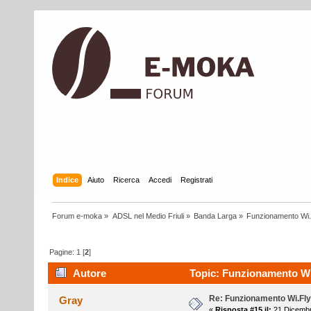
Indice
Aiuto
Ricerca
Accedi
Registrati
Forum e-moka
»
ADSL nel Medio Friuli
»
Banda Larga
»
Funzionamento Wi.
Pagine:
1
[
2
]
Autore
Topic: Funzionamento Wi.
Re: Funzionamento Wi.Fly
Gray
«
Risposta #15 il:
21 Dicembr