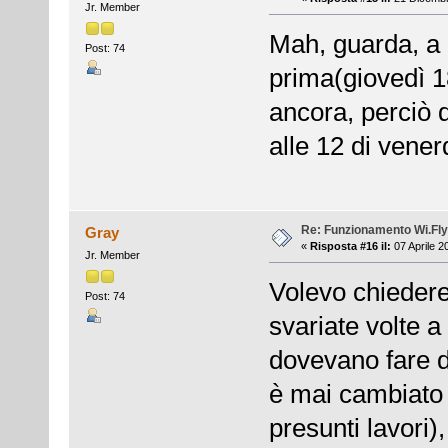
Jr. Member
Mah, guarda, a 
Post: 74
prima(giovedì 1
ancora, perciò d
alle 12 di vene
Re: Funzionamento Wi.Fly
Gray
«
Risposta #16 il:
07 Aprile 2
Jr. Member
Volevo chiedere
Post: 74
svariate volte a
dovevano fare d
è mai cambiato 
presunti lavori)