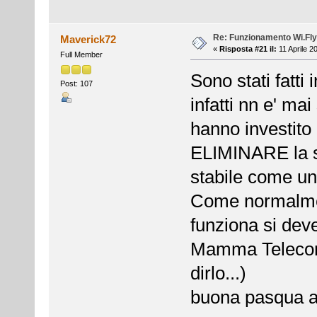
Re: Funzionamento Wi.Fly
Maverick72
«
Risposta #21 il:
11 Aprile 2
Full Member
Sono stati fatti
Post: 107
infatti nn e' ma
hanno investito
ELIMINARE la s
stabile come un
Come normalmen
funziona si deve
Mamma Telecom a
dirlo...)
buona pasqua a t