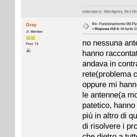
katiacoppo.it - Web Agency, Siti e Des
Re: Funzionamento Wi.Fly
Gray
«
Risposta #19 il:
08 Aprile 2
Jr. Member
no nessuna ante
Post: 74
hanno raccontato
andava in contr
rete(problema c
oppure mi hanno
le antenne(a mo
patetico, hanno
più in altro di 
di risolvere i pr
che dietro a tut