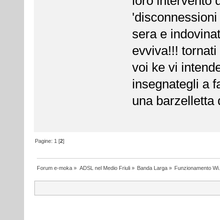
loro intervento
'disconnessioni 
sera e indovina
evviva!!! tornat
voi ke vi intend
insegnategli a f
una barzelletta
Pagine:
1
[
2
]
Forum e-moka
»
ADSL nel Medio Friuli
»
Banda Larga
»
Funzionamento Wi.