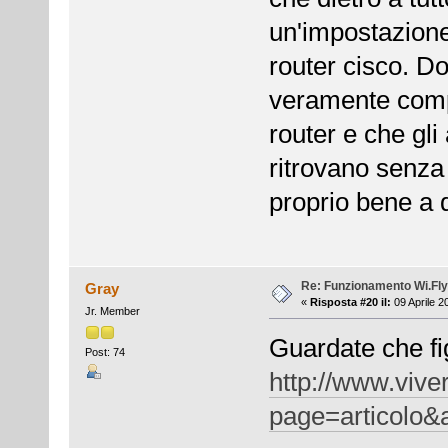
un'impostazione
router cisco. 
veramente compe
router e che gli
ritrovano senza
proprio bene a q
Re: Funzionamento Wi.Fly
Gray
«
Risposta #20 il:
09 Aprile 2
Jr. Member
Guardate che fi
Post: 74
http://www.vive
page=articolo&