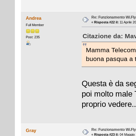
Re: Funzionamento Wi.Fly
Andrea
«
Risposta #22 il:
11 Aprile 2
Full Member
Citazione da: Mav
Post: 235
Mamma Telecom aiu
buona pasqua a tu
Questa è da segn
poi molto male 
proprio vedere..
Re: Funzionamento Wi.Fly
Gray
«
Risposta #23 il:
04 Maggio 