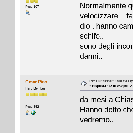
Normalmente qu
Post: 107
velocizzare .. f
dio , hanno camb
schifo..
sono degli inco
danni..
Re: Funzionamento Wi.Fly
Omar Piani
«
Risposta #18 il:
08 Aprile 2
Hero Member
da mesi a Chiasi
Post: 552
Hanno detto che
vedremo..