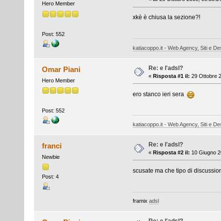
Hero Member
xkè è chiusa la sezione?!
Post: 552
katiacoppo.it - Web Agency, Siti e Des
Re: e l'adsl?
Omar Piani
«
Risposta #1 il:
29 Ottobre 2
Hero Member
ero stanco ieri sera
Post: 552
katiacoppo.it - Web Agency, Siti e Des
Re: e l'adsl?
franci
«
Risposta #2 il:
10 Giugno 20
Newbie
scusate ma che tipo di discussion
Post: 4
framix
adsl