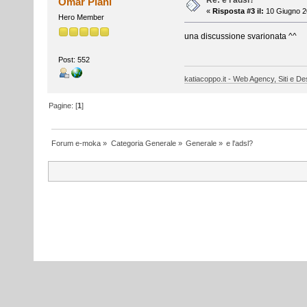
Re: e l'adsl?
Omar Piani
«
Risposta #3 il:
10 Giugno 2
Hero Member
una discussione svarionata ^^
Post: 552
katiacoppo.it - Web Agency, Siti e Des
Pagine: [
1
]
Forum e-moka
»
Categoria Generale
»
Generale
»
e l'adsl?