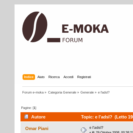
Indice
Aiuto
Ricerca
Accedi
Registrati
Forum e-moka
»
Categoria Generale
»
Generale
»
e l'adsl?
Pagine: [
1
]
Autore
Topic: e l'adsl? (Letto 19
e l'adsl?
Omar Piani
«
il:
29 Ottobre 2008, 00:38:2