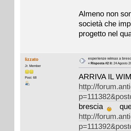
Almeno non sono
società che impr
progetto nel qua
esperienze wimax a bresc
lizzato
«
Risposta #2 il:
24 Agosto 20
Jr. Member
ARRIVA IL WIM
Post: 68
http://forum.ant
p=111382&post
brescia
quest
http://forum.ant
p=111392&post