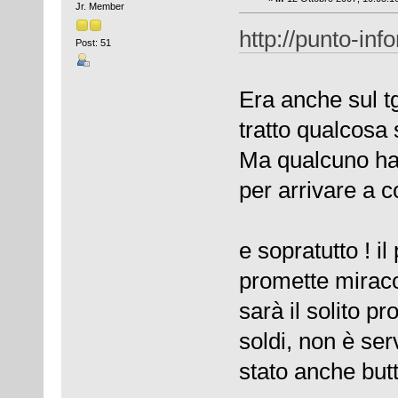
Jr. Member
http://punto-in
Post: 51
Era anche sul tg
tratto qualcosa 
Ma qualcuno ha 
per arrivare a c
e sopratutto ! i
promette miraco
sarà il solito pr
soldi, non è ser
stato anche but