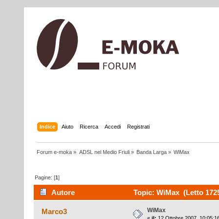
Indice
Aiuto
Ricerca
Accedi
Registrati
Forum e-moka
»
ADSL nel Medio Friuli
»
Banda Larga
»
WiMax
Pagine: [
1
]
Autore
Topic: WiMax (Letto 1725
WiMax
Marco3
«
il:
12 Ottobre 2007, 10:05:1