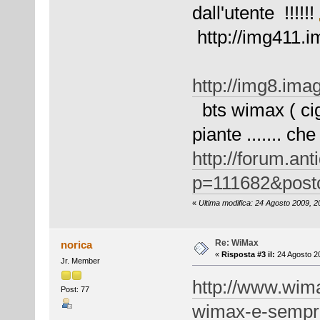
dall'utente !!!!!!
http://img411.
http://img8.im
bts wimax ( cig
piante ....... che
http://forum.ant
p=111682&post
«
Ultima modifica: 24 Agosto 2009, 20
Re: WiMax
norica
«
Risposta #3 il:
24 Agosto 20
Jr. Member
http://www.wimax
Post: 77
wimax-e-sempre