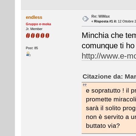
Re: WiMax
endless
«
Risposta #1 il:
12 Ottobre 2
Gruppo e-moka
Jr. Member
Minchia che te
comunque ti ho
Post: 85
http://www.e-m
Citazione da: Mar
e sopratutto ! il
promette miracoli
sarà il solito prog
non è servito a u
buttato via?