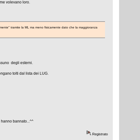
ome volevano loro.
oralmente" tramite la ML ma meno fisicamente dato che la maggioranza
ssuno degli esterni.
gano tolti dal lista dei LUG.
e come questa , mi hanno bannato...^^
Registrato