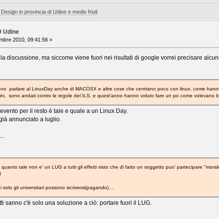
 Design in provincia di Udine e medio friuli
9 Udine
mbre 2010, 09:41:56 »
 la discussione, ma siccome viene fuori nei risultati di google vorrei precisare alcu
ono parlare al LinuxDay anche di MACOSX e altre cose che centrano poco con linux, come hanno 
ni, sono andati contro le regole del ILS, e quest'anno hanno voluto fare un po come volevano lo
evento per il resto è tale e quale a un Linux Day.
già annunciato a luglio.
..
n quanto tale non e' un LUG a tutti gli effetti visto che di fatto un soggetto puo' partecipare "m
I
solo gli universitari possono iscriversi(pagando)....
i sanno c'è solo una soluzione a ciò: portare fuori il LUG.