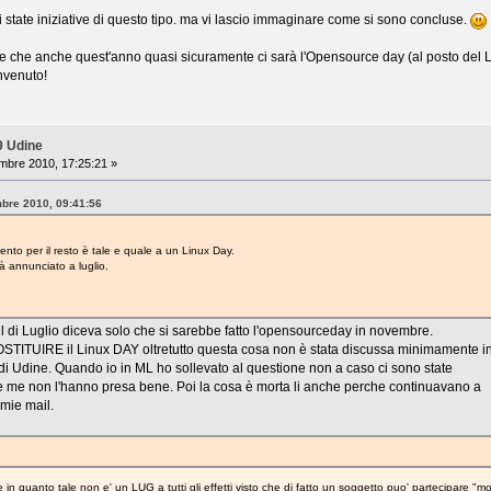
 state iniziative di questo tipo. ma vi lascio immaginare come si sono concluse.
e che anche quest'anno quasi sicuramente ci sarà l'Opensource day (al posto del 
nvenuto!
9 Udine
mbre 2010, 17:25:21 »
mbre 2010, 09:41:56
ento per il resto è tale e quale a un Linux Day.
à annunciato a luglio.
il di Luglio diceva solo che si sarebbe fatto l'opensourceday in novembre.
TITUIRE il Linux DAY oltretutto questa cosa non è stata discussa minimamente i
di Udine. Quando io in ML ho sollevato al questione non a caso ci sono state
re me non l'hanno presa bene. Poi la cosa è morta li anche perche continuavano a
mie mail.
 in quanto tale non e' un LUG a tutti gli effetti visto che di fatto un soggetto puo' partecipare 