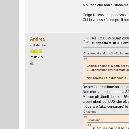
n.b.:
non che non ci siano mai
Colgo l'occasione per avvisar
Chi lo volesse è sempre il be
Re: [OT]LinuxDay 200
Andrea
«
Risposta #6 il:
06 Sette
Full Member
Citazione da: Marco3 - 01 Sette
Post: 235
Cambia il nome e la data dell'ev
E l'Opensource day era stato gi
Non capisco il tuo disappunto...
Be per la precisione no la ma
Non che sarebbe andato a SOS
ML con gli Utenti del ex-LUG 
alcuni utenti del LUG che olt
moderare (aka: censurare) le 
Citazione
Citazione
IGLU e' un progetto di AsCI e