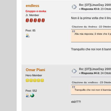
Re: [OT]LinuxDay 200
endless
«
Risposta #3 il:
23 Ottob
Gruppo e-moka
Jr. Member
Non è la prima volta che il l
Citazione da: Andrea - 22 Ottobr
Post: 85
Alla mia risposta; è trist
Tranquillo che noi non ti ban
Re: [OT]LinuxDay 200
Omar Piani
«
Risposta #4 il:
24 Ottob
Hero Member
Citazione da: endless - 23 Ottob
Tranquillo che noi non ti banni
Post: 552
xkè!??!