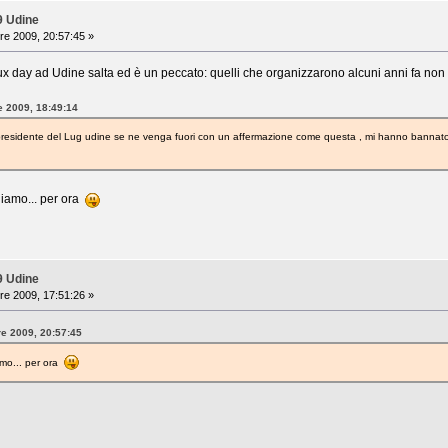
9 Udine
re 2009, 20:57:45 »
inux day ad Udine salta ed è un peccato: quelli che organizzarono alcuni anni fa no
e 2009, 18:49:14
e che il presidente del Lug udine se ne venga fuori con un affermazione come ques
niamo... per ora
9 Udine
re 2009, 17:51:26 »
re 2009, 20:57:45
amo... per ora