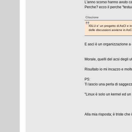
L'anno scorso hanno avuto cas
Perche? ecco il perche "testua
Citazione
IGLU e' un progetto di AsCI e i
delle discussioni avviene in AsC
E asci è un organizzazione a c
Morale, quelli del acsi degli 
Risultato io mi incazzo e mol
PS:
Ti lascio una perla di saggezz
"Linux è solo un kernel ed u
Presidente
Alla mia risposta; è tris