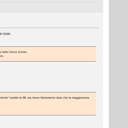
ne cose:
fatto l'anno scorso.
ro.
oralmente" tramite la ML ma meno fisicamente dato che la maggioranza