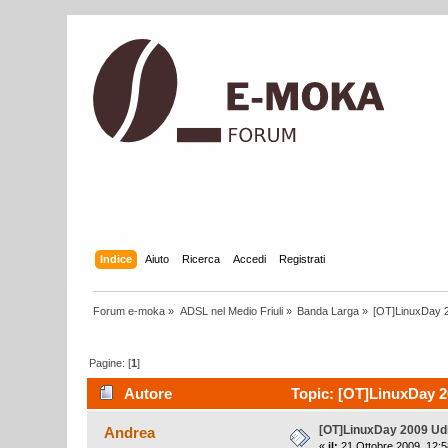
Indice
Aiuto
Ricerca
Accedi
Registrati
Forum e-moka
»
ADSL nel Medio Friuli
»
Banda Larga
»
[OT]LinuxDay 
Pagine: [
1
]
Autore
Topic: [OT]LinuxDay 20
[OT]LinuxDay 2009 Ud
Andrea
«
il:
21 Ottobre 2009, 12:5