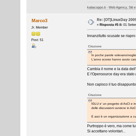
katiacoppo.it - Web Agency, Siti e
Re: [OT]LinuxDay 200
Marco3
«
Risposta #5 il:
01 Sette
Jr. Member
Innanzitutto scusate se riapro
Post: 51
Citazione
In poche parole volevano/vogli
L'anno scorso hanno avuto casi
Cambia il nome e la data dell'
E l'Opensource day era stato 
Non capisco il tuo disappunto.
Citazione
IGLU e' un progetto di AsCI e i
delle discussioni avviene in AsC
E asci è un organizzazione a cui 
Purtroppo è vero, ma come tutt
Si accettano volontari...