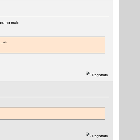
n erano male.
ta , mi hanno bannato...^^
Registrato
Registrato