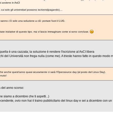
i avviene in AsCI
ui solo gli universitari possono iscriversi(pagando)....
sanno c'è solo una soluzione a ciò: portare fuori il LUG.
tate iniziative di questo tipo. ma vi lascio immaginare come si sono concluse.
uella è una cazzata; la soluzione è rendere l'iscrizione al AsCI libera
chi del Università non frega nulla (come me). A trieste hanno fatto in questo modo m
che anche quest'anno quasi sicuramente ci sarà l'Opensource day (al posto del Linux Day).
enuto!
a del anno scorso:
 me siamo a dicembre che ti aspetti...)
endente, ovio non hai il traino pubblicitario del linux day e sei a dicembre con un