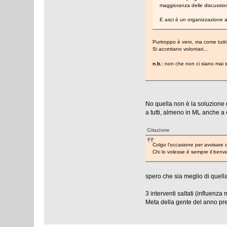
maggioranza delle discussion
E asci è un organizzazione a c
Purtroppo è vero, ma come tutti 
Si accettano volontari...
n.b.:
non che non ci siano mai s
No quella non è la soluzione q
a tutti, almeno in ML anche a 
Citazione
Colgo l'occasione per avvisare 
Chi lo volesse è sempre il benv
spero che sia meglio di quell
3 interventi saltati (influenza
Meta della gente del anno prec