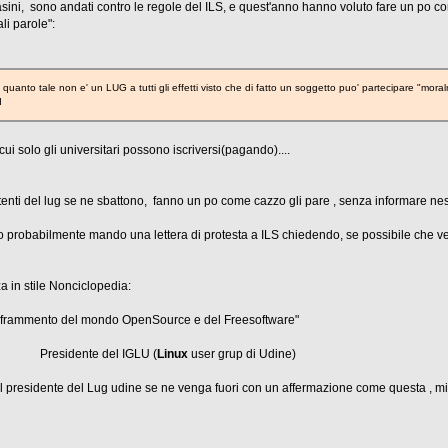
ini, sono andati contro le regole del ILS, e quest'anno hanno voluto fare un po c
li parole":
n quanto tale non e' un LUG a tutti gli effetti visto che di fatto un soggetto puo' partecipare "m
I
ui solo gli universitari possono iscriversi(pagando)....
utenti del lug se ne sbattono, fanno un po come cazzo gli pare , senza informare ne
to probabilmente mando una lettera di protesta a ILS chiedendo, se possibile che ven
a in stile Nonciclopedia:
n frammento del mondo OpenSource e del Freesoftware"
 del IGLU (
Linux
user grup di Udine)
te che il presidente del Lug udine se ne venga fuori con un affermazion