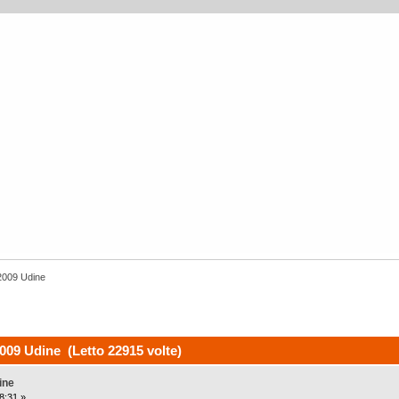
2009 Udine
09 Udine (Letto 22915 volte)
ine
8:31 »