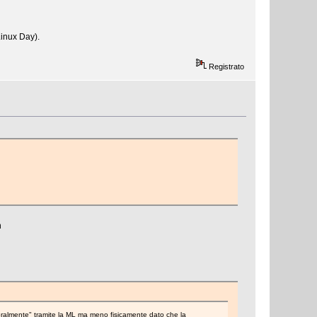
Linux Day).
Registrato
n
"moralmente" tramite la ML ma meno fisicamente dato che la