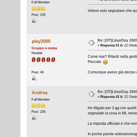
Full Member
Volevo solo segnalare che que
Post: 235
Re: [OT]LinuxDay 200
play2000
«
Risposta #1 il:
22 Ottob
Gruppo e-moka
Newbie
Come mai? Ritardi nella gest
Peccato
Comunque avevo già deciso di
Post: 40
Re: [OT]LinuxDay 200
Andrea
«
Risposta #2 il:
22 Ottob
Full Member
Ho litigato per 3 gg con quell
Post: 235
segnalato la cosa in ML ness
La risposta ufficiale è che n
In poche parole volevano/vog