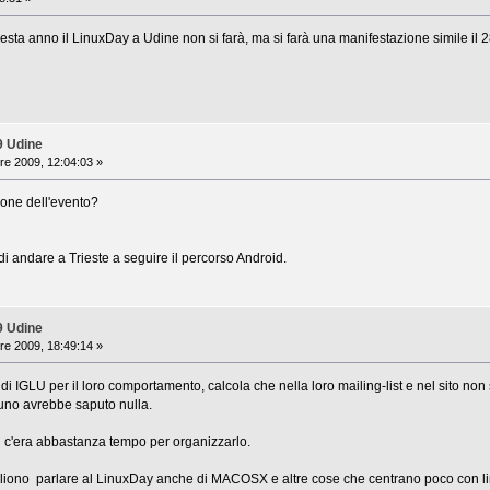
sta anno il LinuxDay a Udine non si farà, ma si farà una manifestazione simile il
9 Udine
re 2009, 12:04:03 »
ione dell'evento?
 andare a Trieste a seguire il percorso Android.
9 Udine
re 2009, 18:49:14 »
i di IGLU per il loro comportamento, calcola che nella loro mailing-list e nel sito no
uno avrebbe saputo nulla.
on c'era abbastanza tempo per organizzarlo.
liono parlare al LinuxDay anche di MACOSX e altre cose che centrano poco con lin