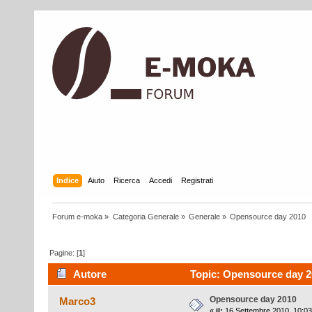
Indice
Aiuto
Ricerca
Accedi
Registrati
Forum e-moka
»
Categoria Generale
»
Generale
»
Opensource day 2010
Pagine: [
1
]
Autore
Topic: Opensource day 20
Opensource day 2010
Marco3
«
il:
16 Settembre 2010, 10:03