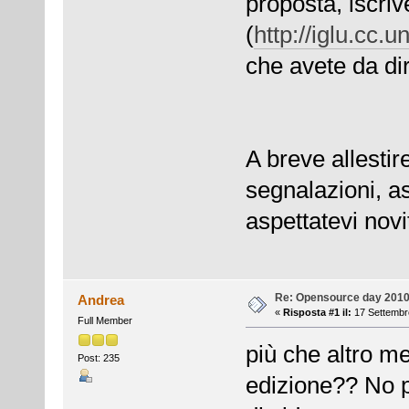
proposta, iscrive
(
http://iglu.cc.u
che avete da di
A breve allesti
segnalazioni, a
aspettatevi novi
Re: Opensource day 201
Andrea
«
Risposta #1 il:
17 Settembre
Full Member
più che altro me
Post: 235
edizione?? No p