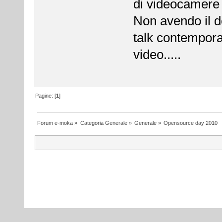
di videocamere e
Non avendo il do
talk contempora
video.....
Pagine: [
1
]
Forum e-moka
»
Categoria Generale
»
Generale
»
Opensource day 2010