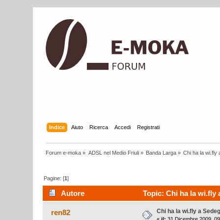
Indice
Aiuto
Ricerca
Accedi
Registrati
Forum e-moka
»
ADSL nel Medio Friuli
»
Banda Larga
»
Chi ha la wi.fl
Pagine: [
1
]
Autore
Topic: Chi ha la wi.fly
Chi ha la wi.fly a Sede
ren82
«
il:
31 Dicembre 2009, 09