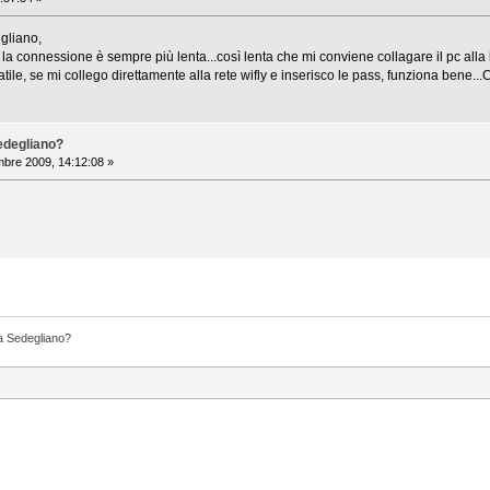
gliano,
a connessione è sempre più lenta...così lenta che mi conviene collagare il pc alla l
atile, se mi collego direttamente alla rete wifly e inserisco le pass, funziona bene.
Sedegliano?
bre 2009, 14:12:08 »
y a Sedegliano?