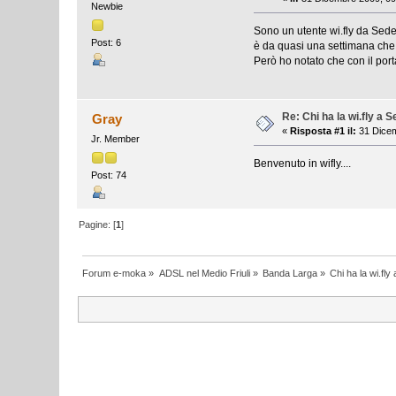
Newbie
Sono un utente wi.fly da Sede
Post: 6
è da quasi una settimana che l
Però ho notato che con il port
Re: Chi ha la wi.fly a 
Gray
«
Risposta #1 il:
31 Dicem
Jr. Member
Benvenuto in wifly....
Post: 74
Pagine: [
1
]
Forum e-moka
»
ADSL nel Medio Friuli
»
Banda Larga
»
Chi ha la wi.fl