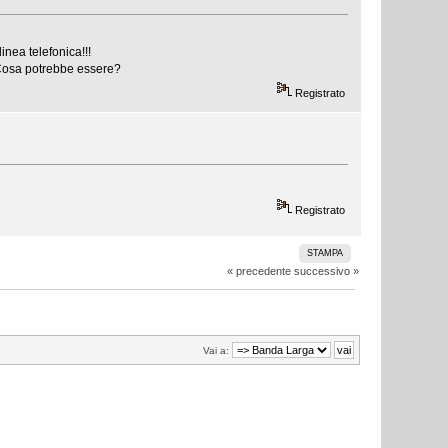
inea telefonica!!!
..Cosa potrebbe essere?
Registrato
Registrato
STAMPA
« precedente
successivo »
Vai a: