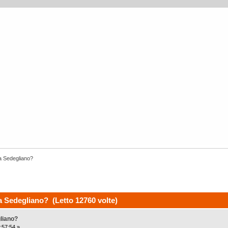
y a Sedegliano?
 a Sedegliano? (Letto 12760 volte)
gliano?
:57:54 »