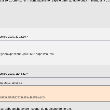
la soluzione h2net in zona lavariano. Sapete dirmi qualche dritta in merito alla qua
mbre 2010, 22:15:16 »
de.org/showpost.php?p=126857&postcount=9
mbre 2010, 11:44:32 »
bre 2010, 22:15:16
.org/showpost.php?p=126857&postcount=9
piacerebbe anche avere riscontri da qualcuno del forum.