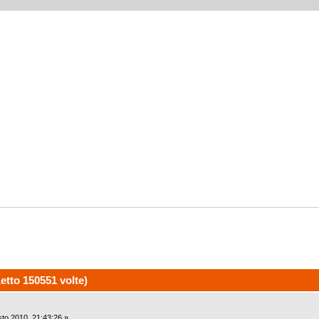
tto 150551 volte)
to 2010, 21:43:26 »