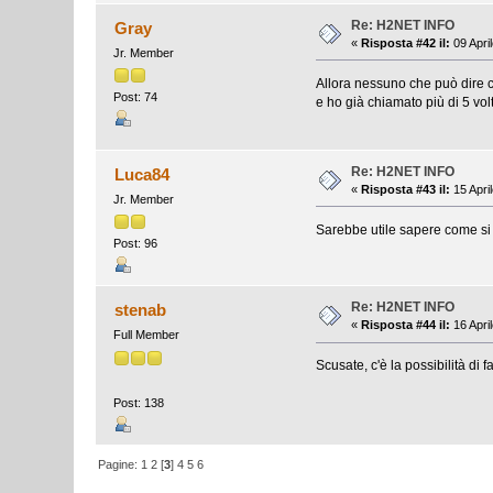
Re: H2NET INFO
Gray
«
Risposta #42 il:
09 Apri
Jr. Member
Allora nessuno che può dire 
Post: 74
e ho già chiamato più di 5 vo
Re: H2NET INFO
Luca84
«
Risposta #43 il:
15 Apri
Jr. Member
Sarebbe utile sapere come si
Post: 96
Re: H2NET INFO
stenab
«
Risposta #44 il:
16 Apri
Full Member
Scusate, c'è la possibilità di
Post: 138
Pagine:
1
2
[
3
]
4
5
6