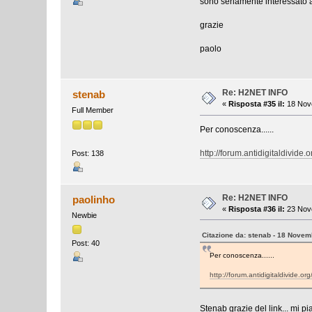
sono seriamente interessato al
grazie
paolo
Re: H2NET INFO
stenab
«
Risposta #35 il:
18 Nove
Full Member
Per conoscenza......
http://forum.antidigitaldivi
Post: 138
Re: H2NET INFO
paolinho
«
Risposta #36 il:
23 Nove
Newbie
Citazione da: stenab - 18 Novem
Post: 40
Per conoscenza......
http://forum.antidigitaldivide
Stenab grazie del link... mi 