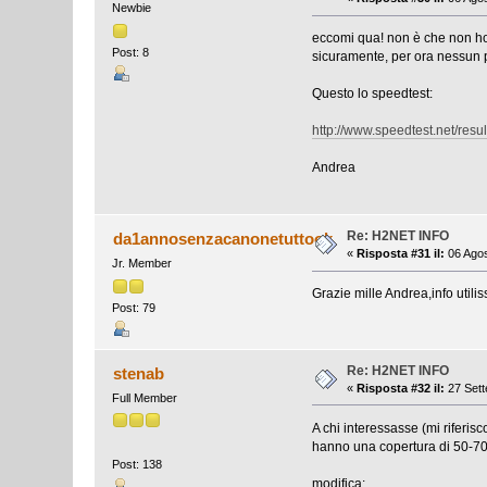
Newbie
eccomi qua! non è che non ho
Post: 8
sicuramente, per ora nessun p
Questo lo speedtest:
http://www.speedtest.net/res
Andrea
Re: H2NET INFO
da1annosenzacanonetuttook
«
Risposta #31 il:
06 Agos
Jr. Member
Grazie mille Andrea,info utilis
Post: 79
Re: H2NET INFO
stenab
«
Risposta #32 il:
27 Sett
Full Member
A chi interessasse (mi riferi
hanno una copertura di 50-7
Post: 138
modifica: