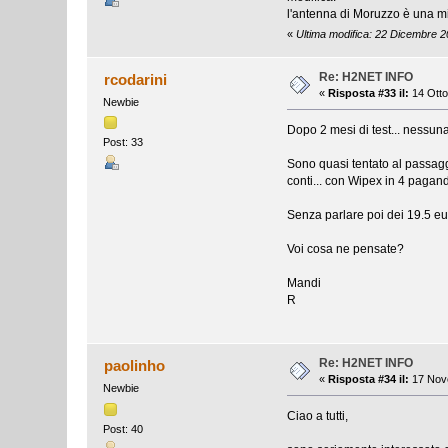
l'antenna di Moruzzo è una mi
«
Ultima modifica: 22 Dicembre 2
Re: H2NET INFO
rcodarini
«
Risposta #33 il:
14 Otto
Newbie
Dopo 2 mesi di test... nessun
Post: 33
Sono quasi tentato al passagg
conti... con Wipex in 4 pagan
Senza parlare poi dei 19.5 eur
Voi cosa ne pensate?
Mandi
R
Re: H2NET INFO
paolinho
«
Risposta #34 il:
17 Nove
Newbie
Ciao a tutti,
Post: 40