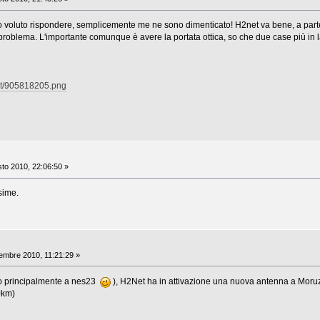
 voluto rispondere, semplicemente me ne sono dimenticato! H2net va bene, a par
roblema. L'importante comunque è avere la portata ottica, so che due case più in l
ult/905818205.png
to 2010, 22:06:50 »
sime.
embre 2010, 11:21:29 »
sco principalmente a nes23
), H2Net ha in attivazione una nuova antenna a Moruzz
0km)