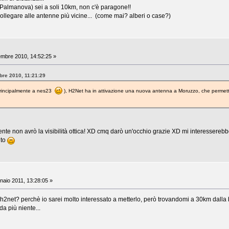
 Palmanova) sei a soli 10km, non c'è paragone!!
collegare alle antenne più vicine... (come mai? alberi o case?)
mbre 2010, 14:52:25 »
bre 2010, 11:21:29
o principalmente a nes23
), H2Net ha in attivazione una nuova antenna a Moruzzo, che permette
te non avrò la visibilità ottica! XD cmq darò un'occhio grazie XD mi interesserebbe p
lto
aio 2011, 13:28:05 »
 h2net? perchè io sarei molto interessato a metterlo, però trovandomi a 30km dalla b
da più niente...