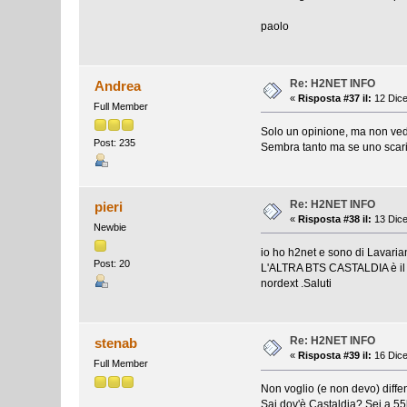
paolo
Re: H2NET INFO
Andrea
«
Risposta #37 il:
12 Dice
Full Member
Solo un opinione, ma non vedo 
Post: 235
Sembra tanto ma se uno scaric
Re: H2NET INFO
pieri
«
Risposta #38 il:
13 Dice
Newbie
io ho h2net e sono di Lavar
Post: 20
L'ALTRA BTS CASTALDIA è il s
nordext .Saluti
Re: H2NET INFO
stenab
«
Risposta #39 il:
16 Dice
Full Member
Non voglio (e non devo) diff
Sai dov'è Castaldia? Sei a 55k