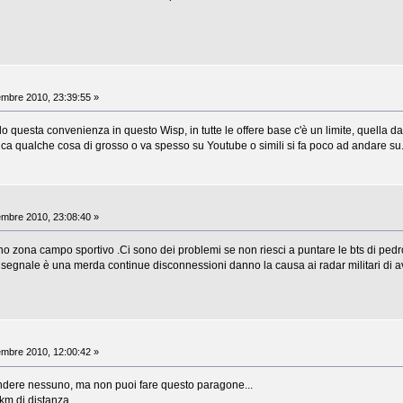
mbre 2010, 23:39:55 »
questa convenienza in questo Wisp, in tutte le offere base c'è un limite, quella da
a qualche cosa di grosso o va spesso su Youtube o simili si fa poco ad andare su
mbre 2010, 23:08:40 »
iano zona campo sportivo .Ci sono dei problemi se non riesci a puntare le bts 
egnale è una merda continue disconnessioni danno la causa ai radar militari di a
mbre 2010, 12:00:42 »
endere nessuno, ma non puoi fare questo paragone...
m di distanza...