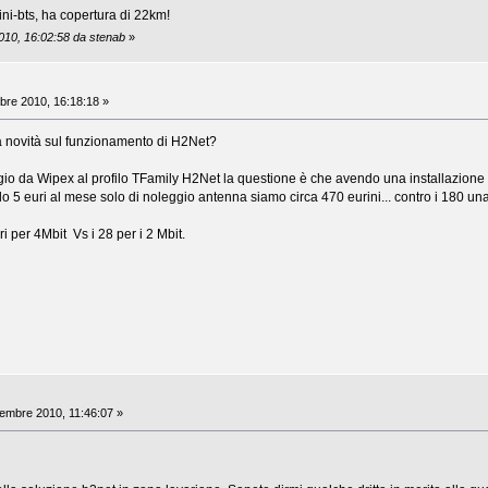
ni-bts, ha copertura di 22km!
010, 16:02:58 da stenab
»
bre 2010, 16:18:18 »
a novità sul funzionamento di H2Net?
io da Wipex al profilo TFamily H2Net la questione è che avendo una installazione c
do 5 euri al mese solo di noleggio antenna siamo circa 470 eurini... contro i 180 un
i per 4Mbit Vs i 28 per i 2 Mbit.
mbre 2010, 11:46:07 »