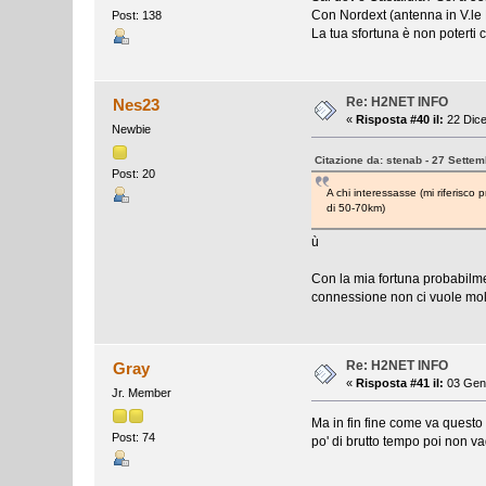
Con Nordext (antenna in V.le
Post: 138
La tua sfortuna è non poterti 
Re: H2NET INFO
Nes23
«
Risposta #40 il:
22 Dice
Newbie
Citazione da: stenab - 27 Settem
Post: 20
A chi interessasse (mi riferisc
di 50-70km)
ù
Con la mia fortuna probabilmen
connessione non ci vuole mo
Re: H2NET INFO
Gray
«
Risposta #41 il:
03 Genn
Jr. Member
Ma in fin fine come va questo
Post: 74
po' di brutto tempo poi non va