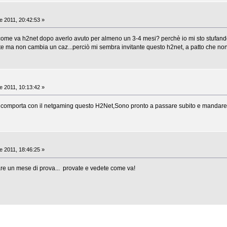
le 2011, 20:42:53 »
come va h2net dopo averlo avuto per almeno un 3-4 mesi? perchè io mi sto stufand
lte ma non cambia un caz...perciò mi sembra invitante questo h2net, a patto che no
le 2011, 10:13:42 »
 comporta con il netgaming questo H2Net,Sono pronto a passare subito e mandare
le 2011, 18:46:25 »
 fare un mese di prova... provate e vedete come va!