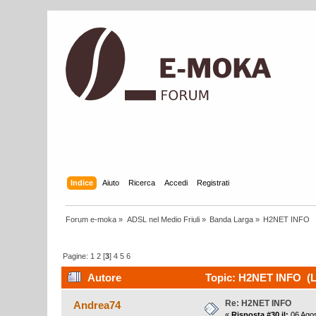
Indice
Aiuto
Ricerca
Accedi
Registrati
Forum e-moka
»
ADSL nel Medio Friuli
»
Banda Larga
»
H2NET INFO
Pagine:
1
2
[
3
]
4
5
6
Autore
Topic: H2NET INFO (Le
Re: H2NET INFO
Andrea74
«
Risposta #30 il:
06 Agos