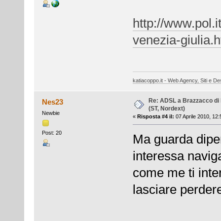
http://www.pol.i
venezia-giulia.
katiacoppo.it - Web Agency, Siti e Des
Re: ADSL a Brazzacco di 
Nes23
(ST, Nordext)
Newbie
«
Risposta #4 il:
07 Aprile 2010, 12:
Post: 20
Ma guarda dipend
interessa navig
come me ti inte
lasciare perdere