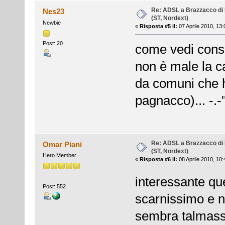
Re: ADSL a Brazzacco di 
Nes23
(ST, Nordext)
Newbie
«
Risposta #5 il:
07 Aprile 2010, 13:
Post: 20
come vedi cons
non è male la c
da comuni che h
pagnacco)... -.-'
Re: ADSL a Brazzacco di 
Omar Piani
(ST, Nordext)
Hero Member
«
Risposta #6 il:
08 Aprile 2010, 10:
interessante que
Post: 552
scarnissimo e n
sembra talmass