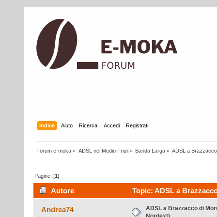
Indice
Aiuto
Ricerca
Accedi
Registrati
Forum e-moka
»
ADSL nel Medio Friuli
»
Banda Larga
»
ADSL a Brazzacco d
Pagine: [
1
]
Autore
Topic: ADSL a Brazzacco d
ADSL a Brazzacco di Moruz
Andrea74
Nordext)