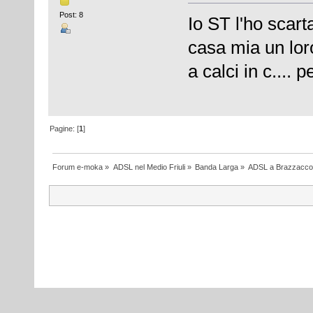
Post: 8
Io ST l'ho scart
casa mia un lo
a calci in c.... 
Pagine: [
1
]
Forum e-moka
»
ADSL nel Medio Friuli
»
Banda Larga
»
ADSL a Brazzacco d