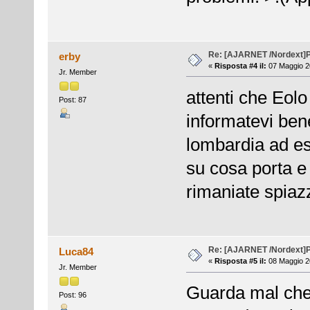
Re: [AJARNET /Nordext]
erby
«
Risposta #4 il:
07 Maggio 2
Jr. Member
attenti che Eolo
Post: 87
informatevi bene
lombardia ad e
su cosa porta e
rimaniate spiaz
Re: [AJARNET /Nordext]
Luca84
«
Risposta #5 il:
08 Maggio 20
Jr. Member
Guarda mal che
Post: 96