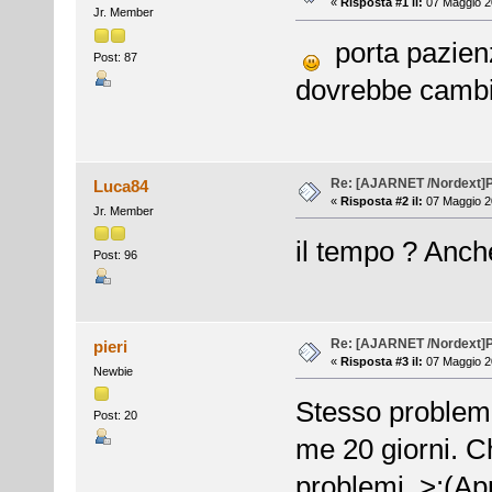
«
Risposta #1 il:
07 Maggio 20
Jr. Member
porta pazienz
Post: 87
dovrebbe cambi
Re: [AJARNET /Nordext]
Luca84
«
Risposta #2 il:
07 Maggio 2
Jr. Member
il tempo ? Anch
Post: 96
Re: [AJARNET /Nordext]
pieri
«
Risposta #3 il:
07 Maggio 2
Newbie
Stesso problem
Post: 20
me 20 giorni. C
problemi. >:(Ap