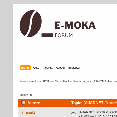
Indice
Aiuto
Ricerca
Accedi
Registrati
Forum e-moka
»
ADSL nel Medio Friuli
»
Banda Larga
»
[AJARNET /Nordex
Pagine: [
1
]
Autore
Topic: [AJARNET /Nordext
[AJARNET /Nordext]Pack
Luca84
«
il:
07 Maggio 2010, 14:27:18