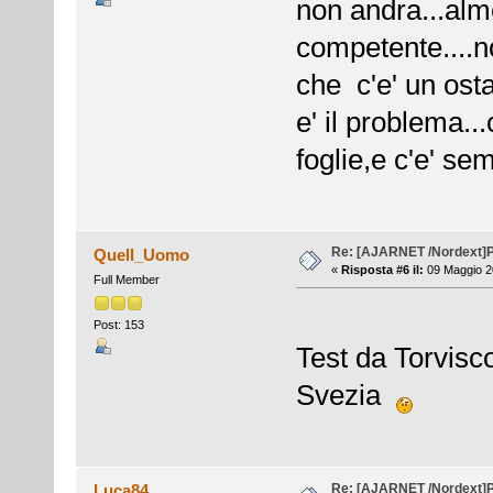
non andra...alm
competente....n
che c'e' un ost
e' il problema...
foglie,e c'e' sem
Re: [AJARNET /Nordext]
Quell_Uomo
«
Risposta #6 il:
09 Maggio 2
Full Member
Post: 153
Test da Torvisc
Svezia
Re: [AJARNET /Nordext]
Luca84