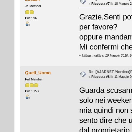
«
Risposta #7 il:
10 Maggio 2
Jr. Member
Grazie,Senti po
Post: 96
per favore?
oppure mandame
Mi confermi ch
«
Ultima modifica: 10 Maggio 2010, 
Re: [AJARNET /Nordext]
Quell_Uomo
«
Risposta #8 il:
11 Maggio 20
Full Member
Guarda scusami
Post: 153
solo nei weeke
mia quindi non s
sento dire che 
dal proprietario