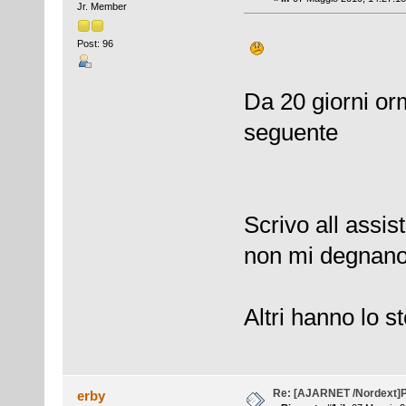
Jr. Member
Post: 96
Da 20 giorni orm
seguente
Scrivo all assi
non mi degnano 
Altri hanno lo 
Re: [AJARNET /Nordext]
erby