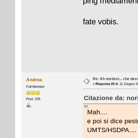
ping mediament
fate vobis.
Re: Ah nordext... che dev
Andrea
«
Risposta #5 il:
11 Giugno 20
Full Member
Citazione da: nor
Post: 235
Mah....
e poi si dice pes
UMTS/HSDPA....