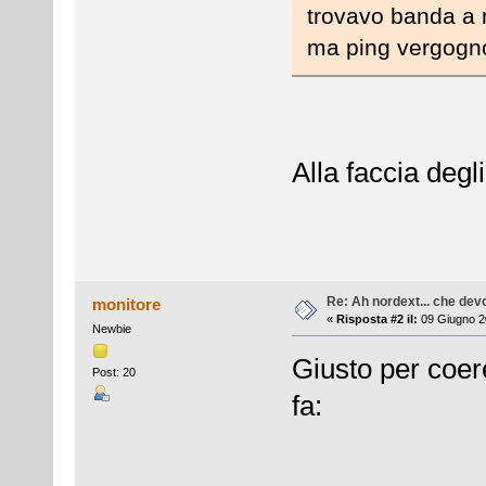
trovavo banda a 
ma ping vergogno
Alla faccia degli
Re: Ah nordext... che dev
monitore
«
Risposta #2 il:
09 Giugno 2
Newbie
Giusto per coere
Post: 20
fa: