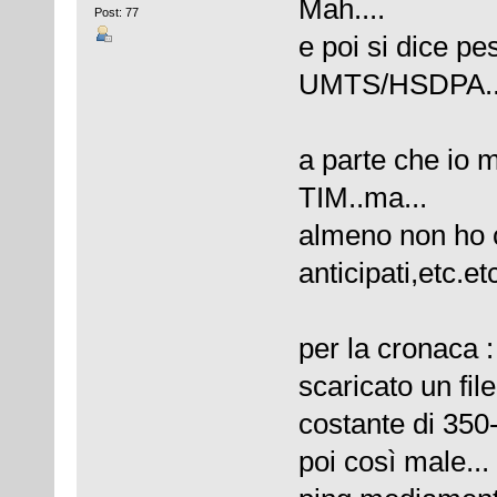
Mah....
Post: 77
e poi si dice pe
UMTS/HSDPA..
a parte che io 
TIM..ma...
almeno non ho c
anticipati,etc.e
per la cronaca 
scaricato un fil
costante di 350
poi così male...