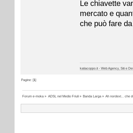
Le chiavette van
mercato e quant
che può fare da 
katiacoppo.it - Web Agency, Siti e Des
Pagine: [
1
]
Forum e-moka
»
ADSL nel Medio Friuli
»
Banda Larga
»
Ah nordext... che 