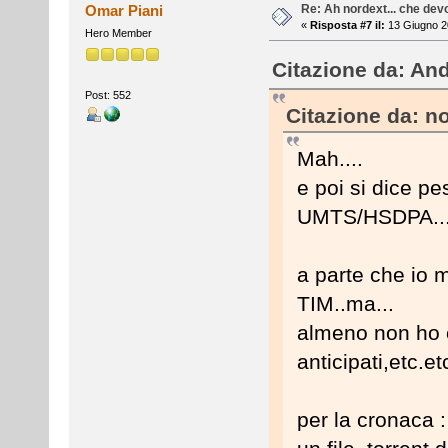
Re: Ah nordext... che dev
Omar Piani
«
Risposta #7 il:
13 Giugno 2
Hero Member
Citazione da: And
Post: 552
Citazione da: n
Mah....
e poi si dice pe
UMTS/HSDPA...
a parte che io 
TIM..ma...
almeno non ho c
anticipati,etc.e
per la cronaca 