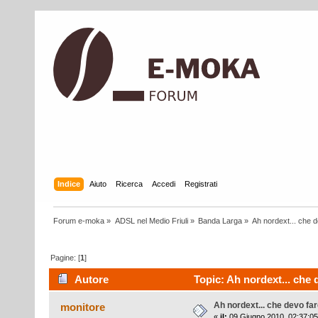
Indice
Aiuto
Ricerca
Accedi
Registrati
Forum e-moka
»
ADSL nel Medio Friuli
»
Banda Larga
»
Ah nordext... che 
Pagine: [
1
]
Autore
Topic: Ah nordext... che 
Ah nordext... che devo fa
monitore
«
il:
09 Giugno 2010, 02:37:05