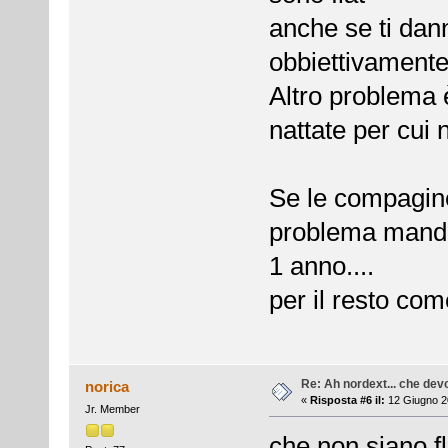
anche se ti da
obbiettivamente 
Altro problema 
nattate per cui 
Se le compagine
problema mander
1 anno....
per il resto co
Re: Ah nordext... che dev
norica
«
Risposta #6 il:
12 Giugno 2
Jr. Member
che non siano fl