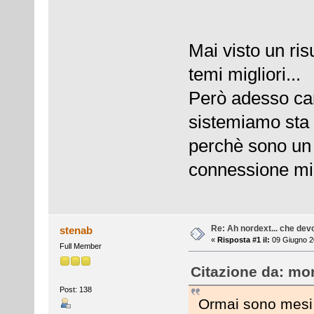
Mai visto un ri
temi migliori...
Però adesso car
sistemiamo sta 
perchè sono un 
connessione mi 
Re: Ah nordext... che dev
stenab
«
Risposta #1 il:
09 Giugno 20
Full Member
Citazione da: mon
Post: 138
Ormai sono mesi