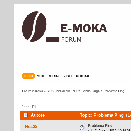
Indice
Aiuto
Ricerca
Accedi
Registrati
Forum e-moka
»
ADSL nel Medio Friuli
»
Banda Larga
»
Problema Ping
Pagine: [
1
]
Autore
Topic: Problema Ping (Le
Problema Ping
Nes23
«
il:
31 Agosto 2010, 18:28:39