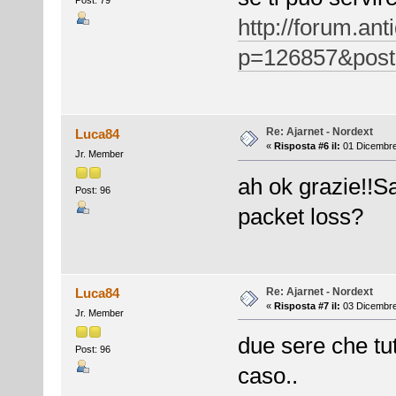
Post: 79
http://forum.ant
p=126857&post
Re: Ajarnet - Nordext
Luca84
«
Risposta #6 il:
01 Dicembre
Jr. Member
ah ok grazie!!Sa
Post: 96
packet loss?
Re: Ajarnet - Nordext
Luca84
«
Risposta #7 il:
03 Dicembre
Jr. Member
due sere che tu
Post: 96
caso..