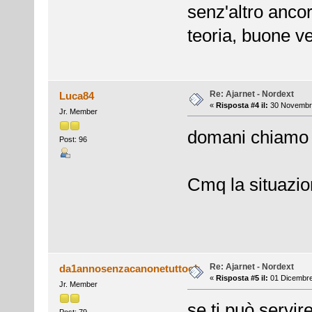
senz'altro ancor
teoria, buone ve
Re: Ajarnet - Nordext
Luca84
«
Risposta #4 il:
30 Novembre
Jr. Member
domani chiamo e
Post: 96
Cmq la situazion
Re: Ajarnet - Nordext
da1annosenzacanonetuttook
«
Risposta #5 il:
01 Dicembre
Jr. Member
se ti può servir