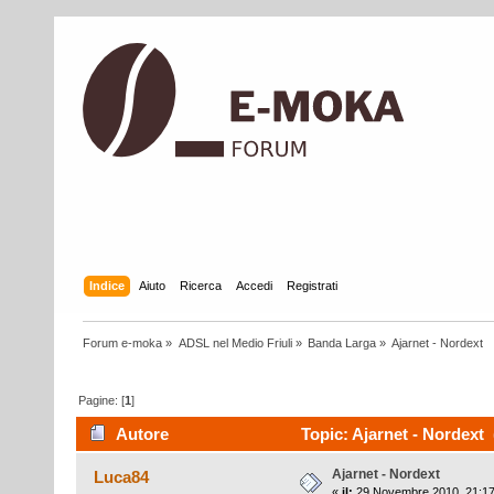
Indice
Aiuto
Ricerca
Accedi
Registrati
Forum e-moka
»
ADSL nel Medio Friuli
»
Banda Larga
»
Ajarnet - Nordext
Pagine: [
1
]
Autore
Topic: Ajarnet - Nordext 
Ajarnet - Nordext
Luca84
«
il:
29 Novembre 2010, 21:17