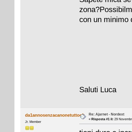
zona?Possibilm
con un minimo d
Saluti Luca
Re: Ajarnet - Nordext
da1annosenzacanonetuttook
«
Risposta #1 il:
29 Novembre
Jr. Member