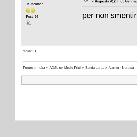
«
Risposta #12 il:
05 Gennaio
Jr. Member
per non smentirs
Post: 96
Pagine: [
1
]
Forum e-moka
»
ADSL nel Medio Friuli
»
Banda Larga
»
Ajarnet - Nordext