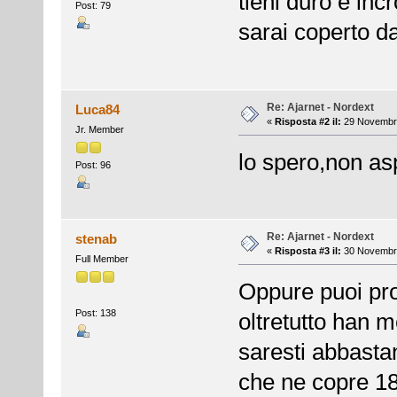
tieni duro e inc
Post: 79
sarai coperto d
Re: Ajarnet - Nordext
Luca84
«
Risposta #2 il:
29 Novembre
Jr. Member
lo spero,non asp
Post: 96
Re: Ajarnet - Nordext
stenab
«
Risposta #3 il:
30 Novembre
Full Member
Oppure puoi pro
Post: 138
oltretutto han 
saresti abbasta
che ne copre 18