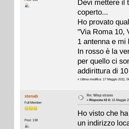
Devi mettere il 
coperto...
Ho provato qua
"Via Roma 10, V
1 antenna e mi 
In rosso è la v
per quello ci s
addirittura di 1
«
Ultima modifica: 17 Maggio 2011, 0
Re: Wisp strano
stenab
«
Risposta #2 il:
16 Maggio 20
Full Member
Ho visto che ha
Post: 138
un indirizzo loc