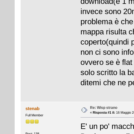
download(e 1 m
invece sono 20m
problema è che 
mappa risulta ch
coperto(quindi 
non ci sono inf
ovvero se è flat
solo scritto la b
ditemi che ne 
Re: Wisp strano
stenab
«
Risposta #1 il:
16 Maggio 20
Full Member
E' un po' macch
Post: 138