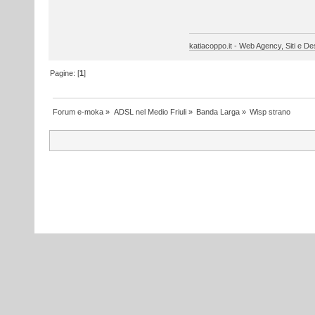
katiacoppo.it - Web Agency, Siti e Des
Pagine: [
1
]
Forum e-moka
»
ADSL nel Medio Friuli
»
Banda Larga
»
Wisp strano