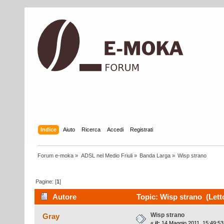
Indice
Aiuto
Ricerca
Accedi
Registrati
Forum e-moka
»
ADSL nel Medio Friuli
»
Banda Larga
»
Wisp strano
Pagine: [
1
]
Autore
Topic: Wisp strano (Letto
Wisp strano
Gray
«
il:
14 Maggio 2011, 15:49:53