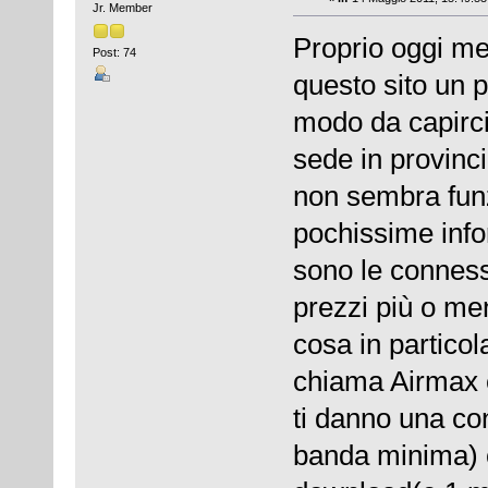
Jr. Member
Proprio oggi me
Post: 74
questo sito un p
modo da capirc
sede in provinc
non sembra funzi
pochissime infor
sono le connessi
prezzi più o me
cosa in partico
chiama Airmax e
ti danno una co
banda minima) 