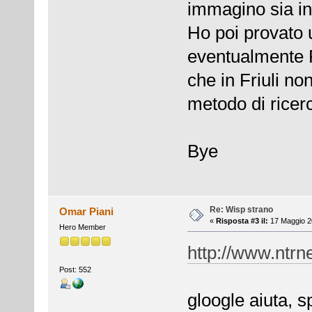
immagino sia in
Ho poi provato u
eventualmente 
che in Friuli n
metodo di ricerca
Bye
Re: Wisp strano
Omar Piani
«
Risposta #3 il:
17 Maggio 20
Hero Member
http://www.ntrne
Post: 552
gloogle aiuta, 