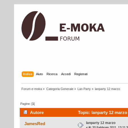
Indice
Aiuto
Ricerca
Accedi
Registrati
Forum e-moka
»
Categoria Generale
»
Lan Party
»
lanparty 12 marzo
Pagine: [
1
]
Autore
Topic: lanparty 12 marzo 
lanparty 12 marzo
JamesRed
«
il:
20 Febbraio 2011, 13:11:3