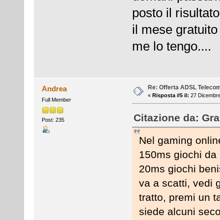
posto il risulta
il mese gratuito
me lo tengo....
Re: Offerta ADSL Teleco
Andrea
«
Risposta #5 il:
27 Dicembre
Full Member
Citazione da: Gra
Post: 235
Nel gaming online
150ms giochi da 
20ms giochi benis
va a scatti, vedi 
tratto, premi un t
siede alcuni sec