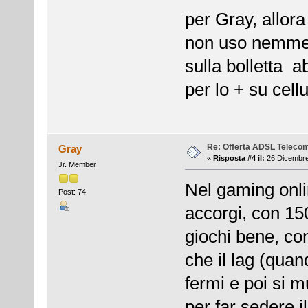
per Gray, allora
non uso nemmeno
sulla bolletta 
per lo + su cellu
Re: Offerta ADSL Teleco
Gray
«
Risposta #4 il:
26 Dicembre
Jr. Member
Nel gaming onli
Post: 74
accorgi, con 15
giochi bene, co
che il lag (quand
fermi e poi si m
per far sedere i