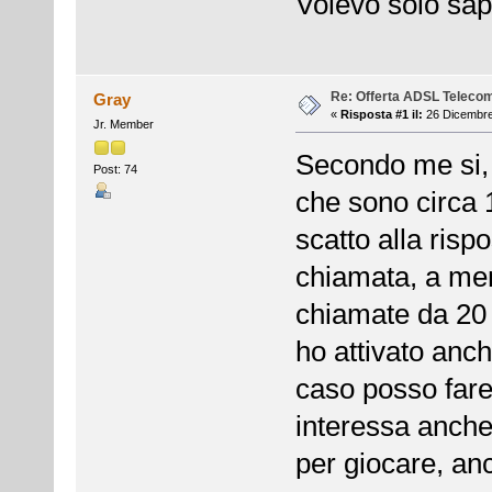
Volevo solo sap
Re: Offerta ADSL Teleco
Gray
«
Risposta #1 il:
26 Dicembre
Jr. Member
Secondo me si, 
Post: 74
che sono circa 
scatto alla rispo
chiamata, a me
chiamate da 20 
ho attivato anche
caso posso fare 
interessa anche
per giocare, anc