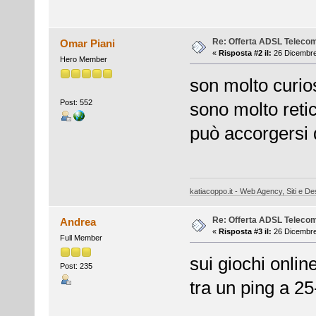
Re: Offerta ADSL Teleco
Omar Piani
«
Risposta #2 il:
26 Dicembre
Hero Member
son molto curios
Post: 552
sono molto ret
può accorgersi 
katiacoppo.it - Web Agency, Siti e Des
Re: Offerta ADSL Teleco
Andrea
«
Risposta #3 il:
26 Dicembre
Full Member
sui giochi onlin
Post: 235
tra un ping a 2