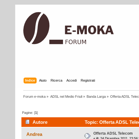
Indice
Aiuto
Ricerca
Accedi
Registrati
Forum e-moka
»
ADSL nel Medio Friuli
»
Banda Larga
»
Offerta ADSL Tele
Pagine: [
1
]
Autore
Topic: Offerta ADSL Tele
Offerta ADSL Telecom
Andrea
«
il:
24 Dicembre 2011, 23:56: