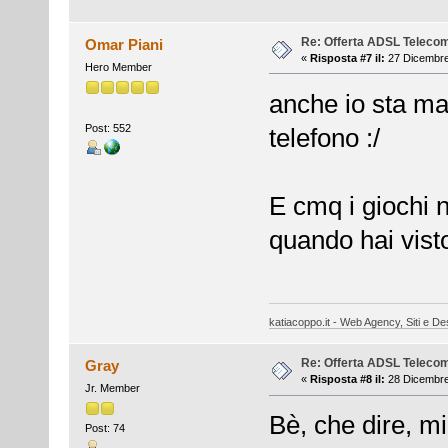
Re: Offerta ADSL Teleco
Omar Piani
«
Risposta #7 il:
27 Dicembre
Hero Member
anche io sta ma
Post: 552
telefono :/
E cmq i giochi 
quando hai visto
katiacoppo.it - Web Agency, Siti e Des
Re: Offerta ADSL Teleco
Gray
«
Risposta #8 il:
28 Dicembre
Jr. Member
Bè, che dire, m
Post: 74