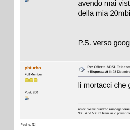
avendo mai visto
della mia 20mbi
P.S. verso goog
Re: Offerta ADSL Teleco
pbturbo
«
Risposta #9 il:
28 Dicembre
Full Member
li mortacci che
Post: 200
antec twelve hundred rampage formul
300 4 hd 500 xfi titanium lc power m
Pagine: [
1
]