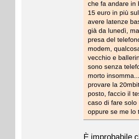
che fa andare in
15 euro in più s
avere latenze bas
già da lunedì, ma
presa del telefon
modem, qualcosa 
vecchio e balleri
sono senza telef
morto insomma...
provare la 20mbi
posto, faccio il t
caso di fare solo 
oppure se me lo t
È improbabile c