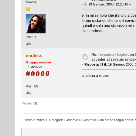
Newbie
«
il:
19 Gennaio 2008, 12:28:18 »
e nn mi sembra che il sito dia po
fermo restando che cmq il servizi
quindi è solo una sicurezza mia
ciao andreas
Post: 1
Re: ho perso il foglio con 
endless
acceder al servizio unipe
Gruppo e-moka
«
Risposta #1 il:
19 Gennaio 2008, 
Jr. Member
telefona a wipex
Post: 85
Pagine: [
1
]
Forum e-moka
»
Categoria Generale
»
Generale
»
ho perso il foglio con le