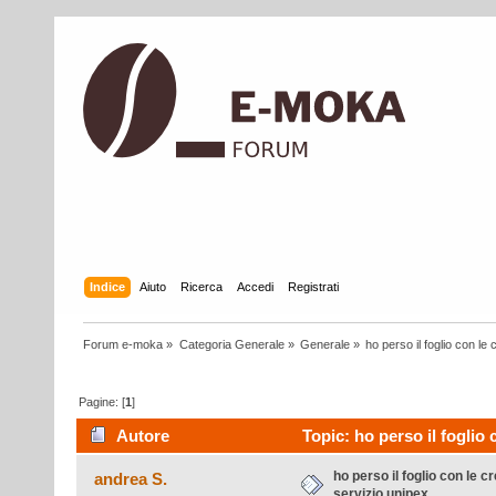
Indice
Aiuto
Ricerca
Accedi
Registrati
Forum e-moka
»
Categoria Generale
»
Generale
»
ho perso il foglio con le
Pagine: [
1
]
Autore
Topic: ho perso il foglio 
volte)
ho perso il foglio con le c
andrea S.
servizio unipex