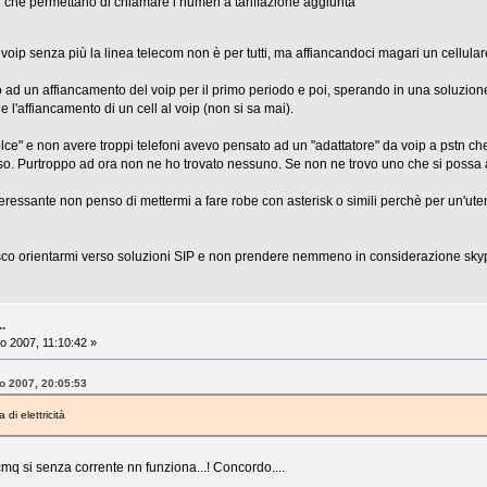
 che permettano di chiamare i numeri a tariffazione aggiunta
 voip senza più la linea telecom non è per tutti, ma affiancandoci magari un cellul
ad un affiancamento del voip per il primo periodo e poi, sperando in una soluzione le
l'affiancamento di un cell al voip (non si sa mai).
lce" e non avere troppi telefoni avevo pensato ad un "adattatore" da voip a pstn ch
o. Purtroppo ad ora non ne ho trovato nessuno. Se non ne trovo uno che si possa a
eressante non penso di mettermi a fare robe con asterisk o simili perchè per un'u
isco orientarmi verso soluzioni SIP e non prendere nemmeno in considerazione sky
..
o 2007, 11:10:42 »
to 2007, 20:05:53
i elettricità
mq si senza corrente nn funziona...! Concordo....