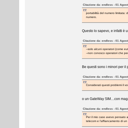
Citazione da: endless - 01 Agos
portabilità del numero limitata:
numero.
Questo lo sapevo, e infatti è un
Citazione da: endless - 01 Agos
--solo alcuni operatori (come eu
--non conosco operatori che per
Be questi sono i minori per il 
Citazione da: endless - 01 Agos
Considerati questi problemi il v
o un GateWay SIM....con maga
Citazione da: endless - 01 Agos
Per il mio caso avevo pensato ad
telecom e l'affiancamento di un c