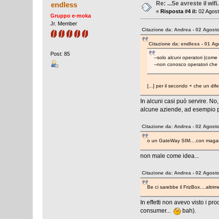
Re: ...Se avreste il wifi.
endless
«
Risposta #4 il:
02 Agost
Gruppo e-moka
Jr. Member
Citazione da: Andrea - 02 Agost
Citazione da: endless - 01 Ag
Post: 85
--solo alcuni operatori (come
--non conosco operatori che 
[...] per il secondo + che un dife
In alcuni casi può servire. No
alcune aziende, ad esempio pe
Citazione da: Andrea - 02 Agost
o un GateWay SIM....con magari
non male come idea...
Citazione da: Andrea - 02 Agost
Be ci sarebbe il FrizBox....altr
In effetti non avevo visto i p
consumer...
bah).