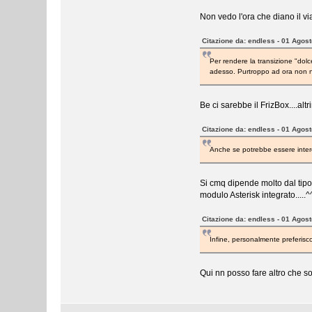
Non vedo l'ora che diano il via
Citazione da: endless - 01 Agos
Per rendere la transizione "dol
adesso. Purtroppo ad ora non ne
Be ci sarebbe il FrizBox....al
Citazione da: endless - 01 Agos
Anche se potrebbe essere inter
Si cmq dipende molto dal tipo
modulo Asterisk integrato.....
Citazione da: endless - 01 Agos
Infine, personalmente preferis
Qui nn posso fare altro che so