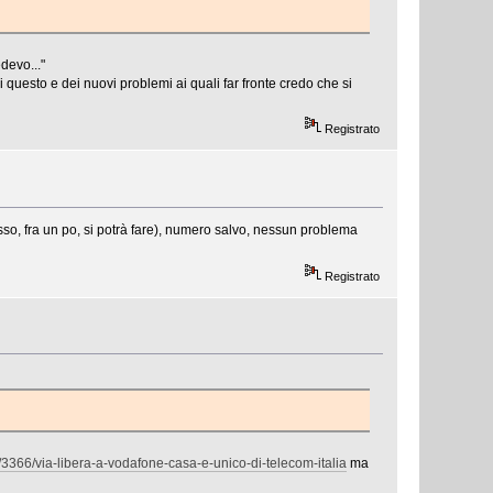
devo..."
i questo e dei nuovi problemi ai quali far fronte credo che si
Registrato
sso, fra un po, si potrà fare), numero salvo, nessun problema
Registrato
t/3366/via-libera-a-vodafone-casa-e-unico-di-telecom-italia
ma