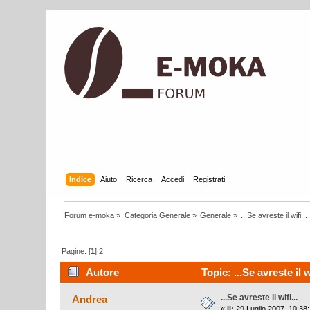
Indice
Aiuto
Ricerca
Accedi
Registrati
Forum e-moka
»
Categoria Generale
»
Generale
»
...Se avreste il wifi...
Pagine: [
1
]
2
Autore
Topic: ...Se avreste il w
...Se avreste il wifi...
Andrea
«
il:
29 Luglio 2007, 10:38