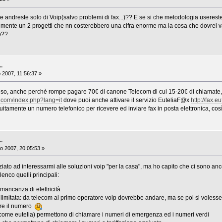
 e andreste solo di Voip(salvo problemi di fax...)?? E se si che metodologia usereste
n mente un 2 progetti che nn costerebbero una cifra enorme ma la cosa che dovrei val
o??
..
 2007, 11:56:37 »
nso, anche perchè rompe pagare 70€ di canone Telecom di cui 15-20€ di chiamate, 
p.com/index.php?lang=it
dove puoi anche attivare il servizio EuteliaF@x
http://fax.
atuitamente un numero telefonico per ricevere ed inviare fax in posta elettronica, cos
..
o 2007, 20:05:53 »
iato ad interessarmi alle soluzioni voip "per la casa", ma ho capito che ci sono an
nco quelli principali:
mancanza di elettricità
 limitata: da telecom al primo operatore voip dovrebbe andare, ma se poi si volesse 
ere il numero
(come eutelia) permettono di chiamare i numeri di emergenza ed i numeri verdi