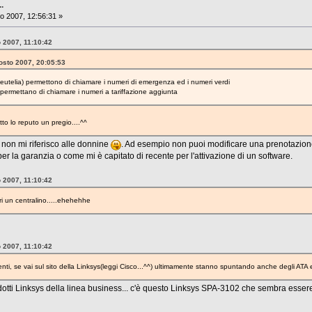
..
o 2007, 12:56:31 »
o 2007, 11:10:42
osto 2007, 20:05:53
 eutelia) permettono di chiamare i numeri di emergenza ed i numeri verdi
permettano di chiamare i numeri a tariffazione aggiunta
tto lo reputo un pregio....^^
, non mi riferisco alle donnine
. Ad esempio non puoi modificare una prenotazione
r la garanzia o come mi è capitato di recente per l'attivazione di un software.
o 2007, 11:10:42
 un centralino.....ehehehhe
o 2007, 11:10:42
imenti, se vai sul sito della Linksys(leggi Cisco...^^) ultimamente stanno spuntando anche degli ATA
rodotti Linksys della linea business... c'è questo Linksys SPA-3102 che sembra esser