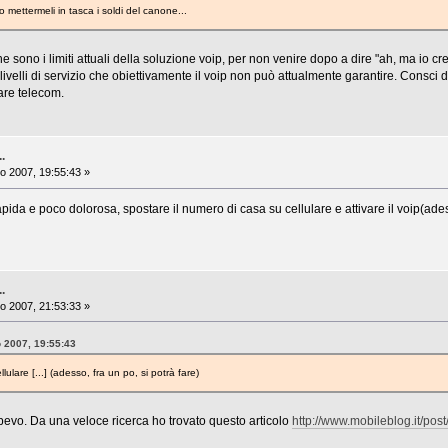
o mettermeli in tasca i soldi del canone...
e sono i limiti attuali della soluzione voip, per non venire dopo a dire "ah, ma io cre
 livelli di servizio che obiettivamente il voip non può attualmente garantire. Consci d
are telecom.
..
o 2007, 19:55:43 »
ida e poco dolorosa, spostare il numero di casa su cellulare e attivare il voip(ade
..
o 2007, 21:53:33 »
o 2007, 19:55:43
ulare [...] (adesso, fra un po, si potrà fare)
evo. Da una veloce ricerca ho trovato questo articolo
http://www.mobileblog.it/pos