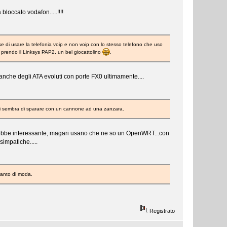
bloccato vodafon.....!!!!
e di usare la telefonia voip e non voip con lo stesso telefono che uso
prendo il Linksys PAP2, un bel giocattolino
.
o anche degli ATA evoluti con porte FX0 ultimamente....
 mi sembra di sparare con un cannone ad una zanzara.
sarebbe interessante, magari usano che ne so un OpenWRT...con
simpatiche.....
tanto di moda.
Registrato