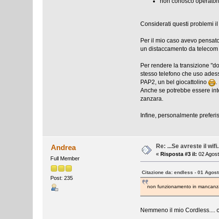
non conosco operatori
Considerati questi problemi il
Per il mio caso avevo pensato 
un distaccamento da telecom e 
Per rendere la transizione "do
stesso telefono che uso adess
PAP2, un bel giocattolino
.
Anche se potrebbe essere int
zanzara.
Infine, personalmente prefer
Re: ...Se avreste il wifi.
Andrea
«
Risposta #3 il:
02 Agost
Full Member
Citazione da: endless - 01 Agos
Post: 235
non funzionamento in mancanza d
Nemmeno il mio Cordless.... c