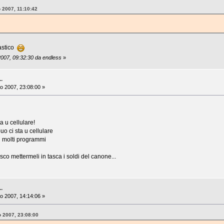
o 2007, 11:10:42
astico
2007, 09:32:30 da endless
»
..
o 2007, 23:08:00 »
a u cellulare!
o ci sta u cellulare
n molti programmi
sco mettermeli in tasca i soldi del canone...
..
o 2007, 14:14:06 »
o 2007, 23:08:00