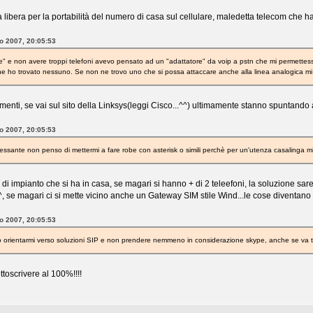
 libera per la portabilità del numero di casa sul cellulare, maledetta telecom che ha 
to 2007, 20:05:53
ce" e non avere troppi telefoni avevo pensato ad un "adattatore" da voip a pstn che mi permettess
 ho trovato nessuno. Se non ne trovo uno che si possa attaccare anche alla linea analogica mi 
trimenti, se vai sul sito della Linksys(leggi Cisco...^^) ultimamente stanno spuntand
to 2007, 20:05:53
essante non penso di mettermi a fare robe con asterisk o simili perchè per un'utenza casalinga
 di impianto che si ha in casa, se magari si hanno + di 2 teleefoni, la soluzione 
^^, se magari ci si mette vicino anche un Gateway SIM stile Wind...le cose diventano 
to 2007, 20:05:53
co orientarmi verso soluzioni SIP e non prendere nemmeno in considerazione skype, anche se va 
ttoscrivere al 100%!!!!