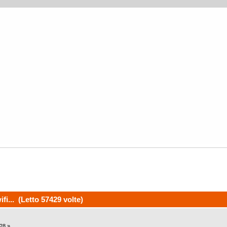
ifi... (Letto 57429 volte)
:28 »