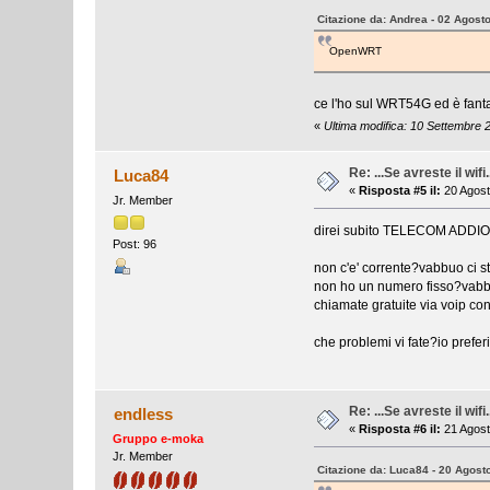
Citazione da: Andrea - 02 Agost
OpenWRT
ce l'ho sul WRT54G ed è fant
«
Ultima modifica: 10 Settembre 
Re: ...Se avreste il wifi.
Luca84
«
Risposta #5 il:
20 Agost
Jr. Member
direi subito TELECOM ADDIO
Post: 96
non c'e' corrente?vabbuo ci st
non ho un numero fisso?vabbu
chiamate gratuite via voip co
che problemi vi fate?io preferi
Re: ...Se avreste il wifi.
endless
«
Risposta #6 il:
21 Agost
Gruppo e-moka
Jr. Member
Citazione da: Luca84 - 20 Agost