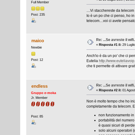
Full Member
....Vi stacchereste da telecom
Post: 235
Io è un po che ci penso, ho i
telecom....voi ci avete pensat
Re: ...Se avreste il wifi.
maico
«
Risposta #1 il:
29 Luglio
Newbie
Anch'io è da un po' che ci pe
Post: 12
Eutelia
http://www.euteliavoi
che ti permette di attivare gr
Re: ...Se avreste il wifi.
endless
«
Risposta #2 il:
01 Agost
Gruppo e-moka
Jr. Member
Non è molto tempo che ho iniz
completamente da telecom. Ele
non funzionamento in 
Post: 85
portabilità del numero
è quasi sicuri di perd
solo alcuni operatori 