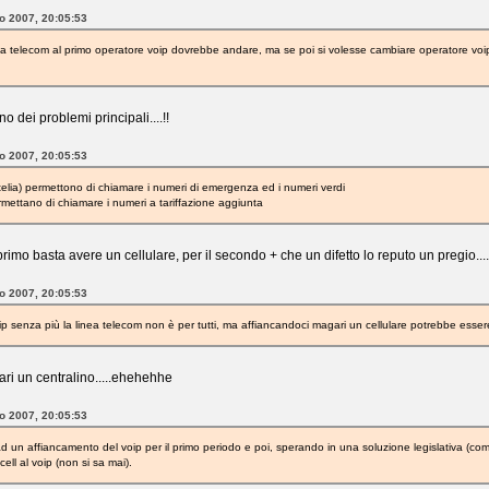
to 2007, 20:05:53
 da telecom al primo operatore voip dovrebbe andare, ma se poi si volesse cambiare operatore voip la
o dei problemi principali....!!
to 2007, 20:05:53
telia) permettono di chiamare i numeri di emergenza ed i numeri verdi
mettano di chiamare i numeri a tariffazione aggiunta
primo basta avere un cellulare, per il secondo + che un difetto lo reputo un pregio...
to 2007, 20:05:53
oip senza più la linea telecom non è per tutti, ma affiancandoci magari un cellulare potrebbe esser
ri un centralino.....ehehehhe
to 2007, 20:05:53
 un affiancamento del voip per il primo periodo e poi, sperando in una soluzione legislativa (come 
ell al voip (non si sa mai).