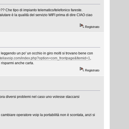
?? Che tipo di impianto telematico/telefonico fareste.
utare è la qualità del servizio WIFI prima di dire CIAO ciao
Registrato
leggendo un po' un occhio in giro molti si trovano bene con
euteliavoip.com/index.php?option=com_frontpage&Itemid=1
,
ì risparmi anche carta.
Registrato
cora diversi problemi nel caso uno volesse staccarsi
cambiare operatore voip la portabilità non è scontata, anzi si