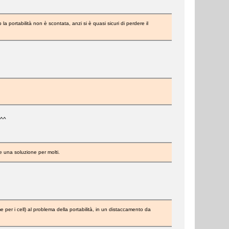
 portabilità non è scontata, anzi si è quasi sicuri di perdere il
.^^
e una soluzione per molti.
per i cell) al problema della portabilità, in un distaccamento da