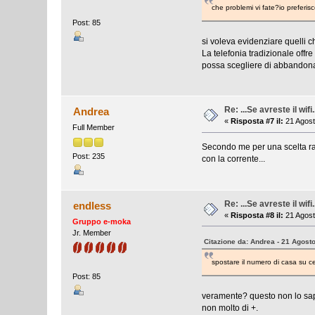
che problemi vi fate?io preferisc
Post: 85
si voleva evidenziare quelli ch
La telefonia tradizionale offre
possa scegliere di abbandon
Re: ...Se avreste il wifi.
Andrea
«
Risposta #7 il:
21 Agost
Full Member
Secondo me per una scelta rap
Post: 235
con la corrente...
Re: ...Se avreste il wifi.
endless
«
Risposta #8 il:
21 Agost
Gruppo e-moka
Jr. Member
Citazione da: Andrea - 21 Agost
spostare il numero di casa su cell
Post: 85
veramente? questo non lo sap
non molto di +.