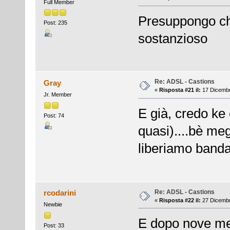
Full Member
Presuppongo ch
Post: 235
sostanzioso
Re: ADSL - Castions
Gray
«
Risposta #21 il:
17 Dicembr
Jr. Member
E già, credo ke 
Post: 74
quasi)....bè meg
liberiamo band
Re: ADSL - Castions
rcodarini
«
Risposta #22 il:
27 Dicembr
Newbie
E dopo nove mesi
Post: 33