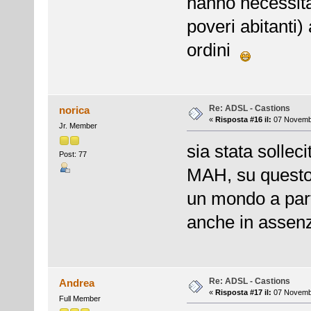
hanno necessità 
poveri abitanti)
ordini
Re: ADSL - Castions
norica
«
Risposta #16 il:
07 Novembr
Jr. Member
sia stata solleci
Post: 77
MAH, su questo 
un mondo a part
anche in assen
Re: ADSL - Castions
Andrea
«
Risposta #17 il:
07 Novembr
Full Member