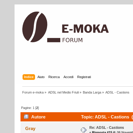
Indice
Aiuto
Ricerca
Accedi
Registrati
Forum e-moka
»
ADSL nel Medio Friuli
»
Banda Larga
»
ADSL - Castions
Pagine:
1
[
2
]
Autore
Topic: ADSL - Castions (
Re: ADSL - Castions
Gray
«
Risposta #15 il:
06 Novembr