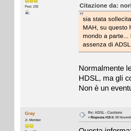
Citazione da: nor
Post: 235
sia stata sollecit
MAH, su questo h
mondo a parte...
assenza di ADSL
Normalmente le
HDSL, ma gli cos
Non è un eventu
Re: ADSL - Castions
Gray
«
Risposta #18 il:
08 Novembr
Jr. Member
Questa informaz