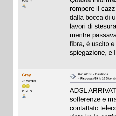
Post: 74
rompere il cazz 
dalla bocca di u
lavori di stesur
mentre passava
fibra, è uscito 
spiegazione, e 
Re: ADSL - Castions
Gray
«
Risposta #19 il:
16 Dicembr
Jr. Member
ADSL ARRIVATA!!
Post: 74
sofferenze e ma
contattato telec