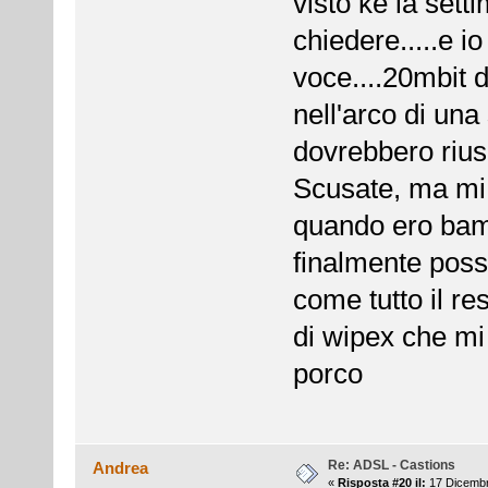
visto ke la sett
chiedere.....e i
voce....20mbit 
nell'arco di una
dovrebbero riusc
Scusate, ma mi 
quando ero bam
finalmente pos
come tutto il re
di wipex che mi
porco
Re: ADSL - Castions
Andrea
«
Risposta #20 il:
17 Dicembr