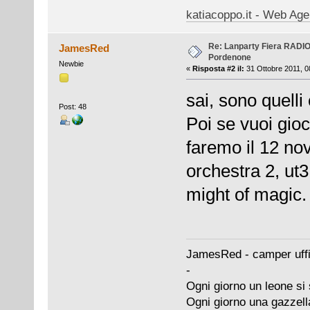
katiacoppo.it - Web Agen
Re: Lanparty Fiera RAD
JamesRed
Pordenone
Newbie
«
Risposta #2 il:
31 Ottobre 2011, 0
sai, sono quelli
Post: 48
Poi se vuoi gioc
faremo il 12 n
orchestra 2, ut3
might of magic.
JamesRed - camper uffi
-
Ogni giorno un leone si 
Ogni giorno una gazzell