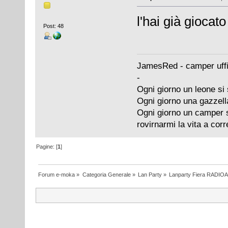
l'hai già giocat
Post: 48
JamesRed - camper uffi
-
Ogni giorno un leone si 
Ogni giorno una gazzell
Ogni giorno un camper si
rovirnarmi la vita a cor
Pagine: [
1
]
Forum e-moka
»
Categoria Generale
»
Lan Party
»
Lanparty Fiera RADIO