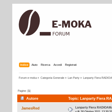
Indice
Aiuto
Ricerca
Accedi
Registrati
Forum e-moka
»
Categoria Generale
»
Lan Party
»
Lanparty Fiera RADIO
Pagine: [
1
]
Autore
Topic: Lanparty Fiera R
Lanparty Fiera RADIOAM
JamesRed
«
il:
30 Ottobre 2011, 13:30:31