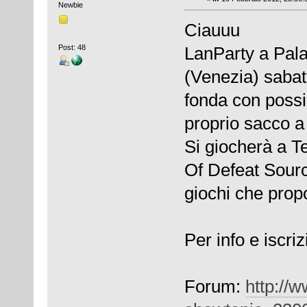
Newbie
Ciauuu
Post: 48
LanParty a Pala
(Venezia) sabato
fonda con possib
proprio sacco a
Si giocherà a T
Of Defeat Sourc
giochi che propo
Per info e iscriz
Forum:
http://w