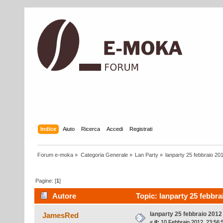
Indice
Aiuto
Ricerca
Accedi
Registrati
Forum e-moka
»
Categoria Generale
»
Lan Party
»
lanparty 25 febbraio 20
Pagine: [
1
]
Autore
Topic: lanparty 25 febbra
lanparty 25 febbraio 2012
JamesRed
«
il:
10 Febbraio 2012, 23:56: