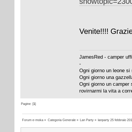
showtopic=230
Venite!!!! Grazi
JamesRed - camper uffi
-
Ogni giorno un leone si 
Ogni giorno una gazzell
Ogni giorno un camper si
rovirnarmi la vita a cor
Pagine: [
1
]
Forum e-moka
»
Categoria Generale
»
Lan Party
»
lanparty 25 febbraio 20