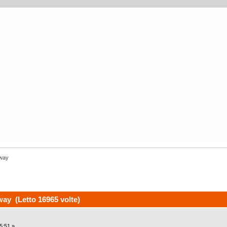
lway
ay (Letto 16965 volte)
5:51 »