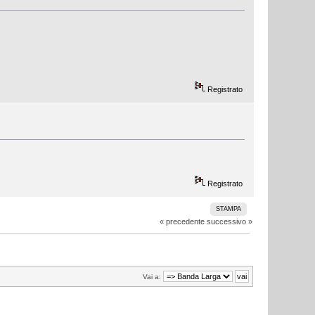
Registrato
Registrato
STAMPA
« precedente
successivo »
Vai a: