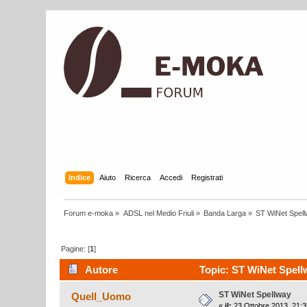
Indice
Aiuto
Ricerca
Accedi
Registrati
Forum e-moka
»
ADSL nel Medio Friuli
»
Banda Larga
»
ST WiNet Spel
Pagine: [
1
]
Autore
Topic: ST WiNet Spellw
ST WiNet Spellway
Quell_Uomo
«
il:
23 Ottobre 2013, 21:3