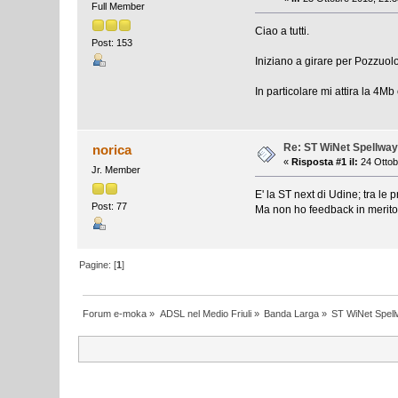
Full Member
Ciao a tutti.
Post: 153
Iniziano a girare per Pozzuolo
In particolare mi attira la 4Mb
Re: ST WiNet Spellwa
norica
«
Risposta #1 il:
24 Ottob
Jr. Member
E' la ST next di Udine; tra le pr
Post: 77
Ma non ho feedback in merito
Pagine: [
1
]
Forum e-moka
»
ADSL nel Medio Friuli
»
Banda Larga
»
ST WiNet Spel