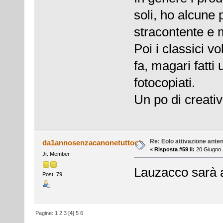
soli, ho alcune
stracontente e 
Poi i classici vo
fa, magari fatti
fotocopiati.
Un po di creativ
Re: Eolo attivazione ante
da1annosenzacanonetuttook
«
Risposta #59 il:
20 Giugno 
Jr. Member
Lauzacco sarà at
Post: 79
Pagine:
1
2
3
[
4
]
5
6