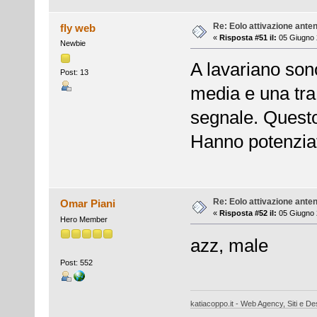
Re: Eolo attivazione ante
fly web
«
Risposta #51 il:
05 Giugno 
Newbie
A lavariano sono
Post: 13
media e una tra 
segnale. Quest
Hanno potenziat
Re: Eolo attivazione ante
Omar Piani
«
Risposta #52 il:
05 Giugno 
Hero Member
azz, male
Post: 552
katiacoppo.it - Web Agency, Siti e Des