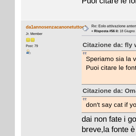
Puoi citare le fo
Re: Eolo attivazione ante
da1annosenzacanonetuttook
«
Risposta #56 il:
18 Giugno 
Jr. Member
Citazione da: fly
Post: 79
Speriamo sia la v
Puoi citare le fon
Citazione da: Oma
don't say cat if y
dai non fate i go
breve,la fonte 