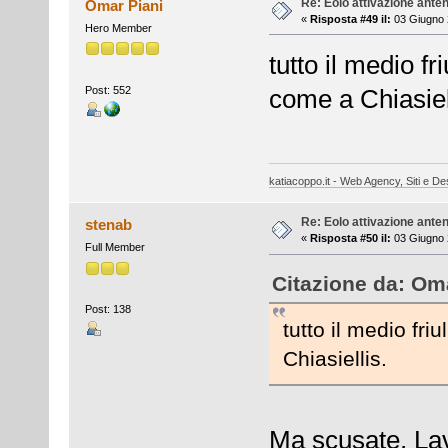
Re: Eolo attivazione ante
Omar Piani
«
Risposta #49 il:
03 Giugno 
Hero Member
tutto il medio fr
Post: 552
come a Chiasiel
katiacoppo.it - Web Agency, Siti e Des
Re: Eolo attivazione ante
stenab
«
Risposta #50 il:
03 Giugno 
Full Member
Citazione da: Oma
Post: 138
tutto il medio fri
Chiasiellis.
Ma scusate, Lav