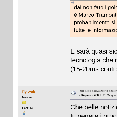
dai non fate i gol
è Marco Tramontin
probabilmente si 
tutte le informazi
E sarà quasi s
tecnologia che r
(15-20ms contr
Re: Eolo attivazione ante
fly web
«
Risposta #58 il:
19 Giugno 
Newbie
Che belle notizi
Post: 13
In genere i prod