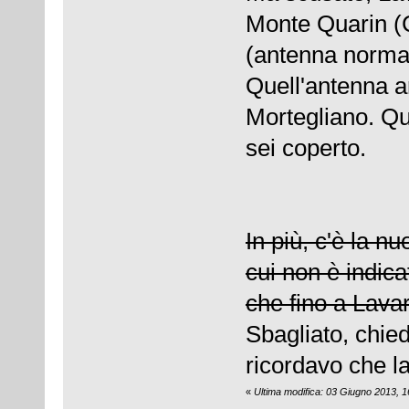
Monte Quarin (
(antenna normal
Quell'antenna ar
Mortegliano. Qui
sei coperto.
In più, c'è la n
cui non è indic
che fino a Lavari
Sbagliato, chie
ricordavo che la
«
Ultima modifica: 03 Giugno 2013, 1