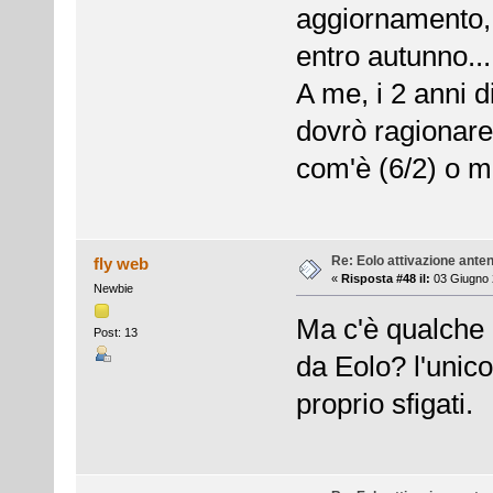
aggiornamento, 
entro autunno..
A me, i 2 anni d
dovrò ragionare
com'è (6/2) o mi
Re: Eolo attivazione ante
fly web
«
Risposta #48 il:
03 Giugno 
Newbie
Ma c'è qualche n
Post: 13
da Eolo? l'unico
proprio sfigati.