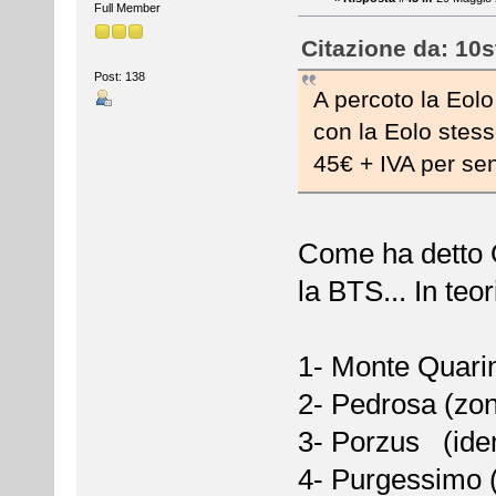
Full Member
Citazione da: 10s
Post: 138
A percoto la Eol
con la Eolo stes
45€ + IVA per sen
Come ha detto O
la BTS... In te
1- Monte Quarin
2- Pedrosa (zo
3- Porzus (ide
4- Purgessimo (