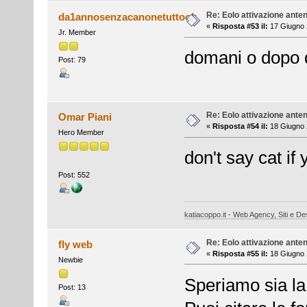
Re: Eolo attivazione ante
da1annosenzacanonetuttook
«
Risposta #53 il:
17 Giugno 
Jr. Member
domani o dopo d
Post: 79
Re: Eolo attivazione ante
Omar Piani
«
Risposta #54 il:
18 Giugno 
Hero Member
don't say cat if 
Post: 552
katiacoppo.it - Web Agency, Siti e Des
Re: Eolo attivazione ante
fly web
«
Risposta #55 il:
18 Giugno 
Newbie
Speriamo sia la
Post: 13