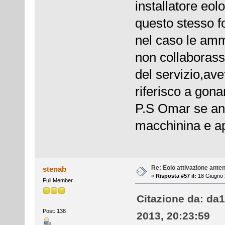
installatore eol
questo stesso fo
nel caso le ammi
non collaborass
del servizio,av
riferisco a gona
P.S Omar se anc
macchinina e a
Re: Eolo attivazione ante
stenab
«
Risposta #57 il:
18 Giugno 
Full Member
Citazione da: da
Post: 138
2013, 20:23:59