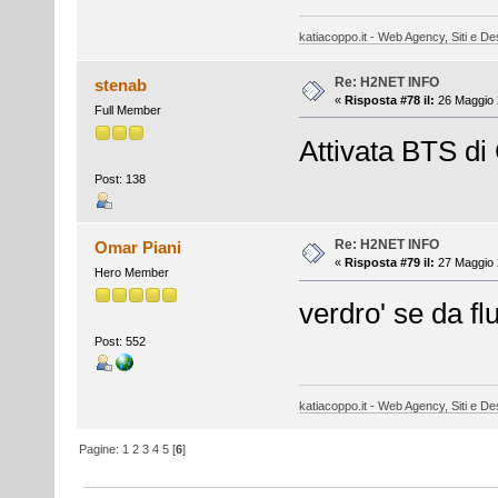
katiacoppo.it - Web Agency, Siti e Des
Re: H2NET INFO
stenab
«
Risposta #78 il:
26 Maggio 
Full Member
Attivata BTS di
Post: 138
Re: H2NET INFO
Omar Piani
«
Risposta #79 il:
27 Maggio 
Hero Member
verdro' se da f
Post: 552
katiacoppo.it - Web Agency, Siti e Des
Pagine:
1
2
3
4
5
[
6
]