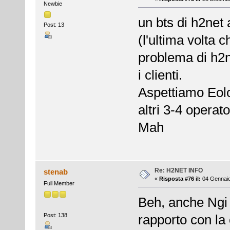
Newbie
un bts di h2net 
Post: 13
(l'ultima volta 
problema di h2ne
i clienti.
Aspettiamo Eolo
altri 3-4 operat
Mah
Re: H2NET INFO
stenab
«
Risposta #76 il:
04 Gennaio
Full Member
Beh, anche Ngi 
Post: 138
rapporto con la 