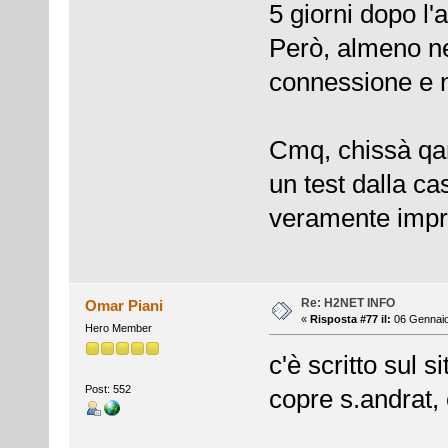
5 giorni dopo l'
Però, almeno n
connessione e n
Cmq, chissà qa
un test dalla ca
veramente impr
Re: H2NET INFO
Omar Piani
«
Risposta #77 il:
06 Gennaio
Hero Member
c'è scritto sul s
Post: 552
copre s.andrat,