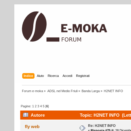
Indice
Aiuto
Ricerca
Accedi
Registrati
Forum e-moka
»
ADSL nel Medio Friuli
»
Banda Larga
»
H2NET INFO
Pagine:
1
2
3
4
5
[
6
]
Autore
Topic: H2NET INFO (Lett
Re: H2NET INFO
fly web
«
Risposta #75 il:
28 Dicembr