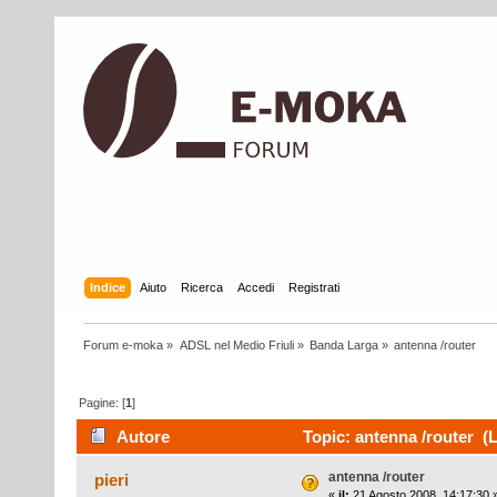
Indice
Aiuto
Ricerca
Accedi
Registrati
Forum e-moka
»
ADSL nel Medio Friuli
»
Banda Larga
»
antenna /router
Pagine: [
1
]
Autore
Topic: antenna /router (L
antenna /router
pieri
«
il:
21 Agosto 2008, 14:17:30 