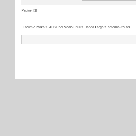
Pagine: [
1
]
Forum e-moka
»
ADSL nel Medio Friuli
»
Banda Larga
»
antenna /router